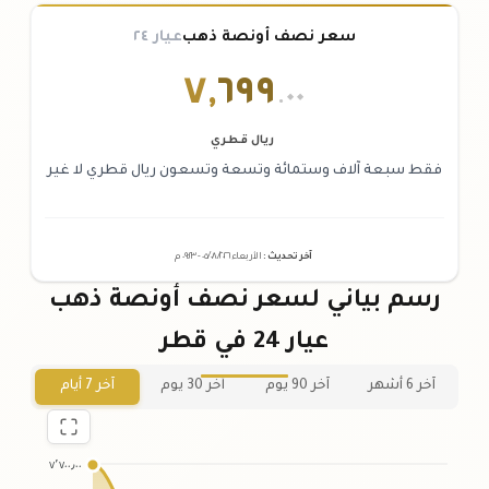
سعر نصف أونصة ذهب
عيار ٢٤
٧
,
٦٩٩
.٠٠
ريال قطري
فقط سبعة آلاف وستمائة وتسعة وتسعون ريال قطري لا غير
آخر تحديث
:
الأربعاء ٠٥
٢٠٢٦ -
/٠٨/
٠٩:٢٣
م
رسم بياني لسعر نصف أونصة ذهب
عيار 24 في قطر
آخر 6 أشهر
آخر 90 يوم
آخر 30 يوم
آخر 7 أيام
٧٬٧٠٠٫٠٠