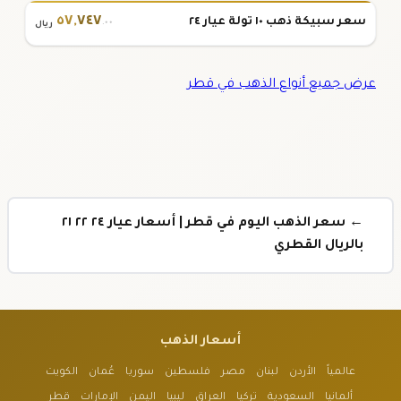
٥٧
,
٧٤٧
سعر سبيكة ذهب ١٠ تولة عيار ٢٤
.٠٠
ريال
عرض جميع أنواع الذهب في قطر
← سعر الذهب اليوم في قطر | أسعار عيار ٢٤ ٢٢ ٢١
بالريال القطري
أسعار الذهب
عالمياً
الأردن
لبنان
مصر
فلسطين
سوريا
عُمان
الكويت
ألمانيا
السعودية
تركيا
العراق
ليبيا
اليمن
الإمارات
قطر