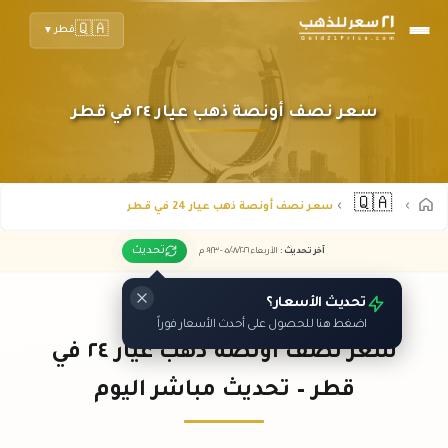
🇶🇦
قطر
▼
سعر نصف أونصة ذهب عيار ٢٤ في قطر
🇶🇦
سعر نصف أونصة ذهب عيار 24 في قطر
تحديث
آخر تحديث
:
الأربعاء ٠٥
٢٠٢٦ -
/٠٨/
٠٩:٢٣
م
تحديث الأسعار؟
اضغط هنا للحصول على أحدث الأسعار فوراً
سعر نصف أونصة ذهب عيار ٢٤ في
قطر – تحديث مباشر اليوم