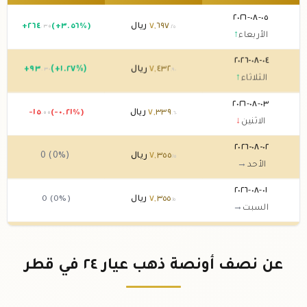
٠٥-٠٨-٢٠٢٦
٦٩٧
,
٧
ريال
(+٣.٥٦%)
٢٦٤
+
.٣٥
.٢٥
الأربعاء
↑
٠٤-٠٨-٢٠٢٦
٤٣٢
,
٧
ريال
(+١.٢٧%)
٩٣
+
.٣٠
.٩٠
الثلاثاء
↑
٠٣-٠٨-٢٠٢٦
٣٣٩
,
٧
ريال
(-٠.٢١%)
-١٥
.٥٥
.٦٠
الاثنين
↓
٠٢-٠٨-٢٠٢٦
٣٥٥
,
٧
ريال
0 (0%)
.١٥
الأحد
→
٠١-٠٨-٢٠٢٦
٣٥٥
,
٧
ريال
0 (0%)
.١٥
السبت
→
٣١-٠٧-٢٠٢٦
٣٥٥
,
٧
ريال
(-١.٦٦%)
١٢٤
,
-
.٤٠
.١٥
الجمعة
↓
عن نصف أونصة ذهب عيار ٢٤ في قطر
٣٠-٠٧-٢٠٢٦
٤٧٩
,
٧
ريال
(+٢.٥٦%)
١٨٦
+
.٦٠
.٥٥
الخميس
↑