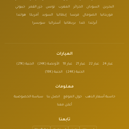
البحرين
السودان
الجزائر
المغرب
تونس
جزر القمر
جيبوتي
موريتانيا
الصومال
فرنسا
إيطاليا
السويد
أمريكا
هولندا
أيرلندا
كندا
بريطانيا
أستراليا
سويسرا
العيارات
عيار 24
عيار 22
عيار 21
عيار 18
الأونصة (24K)
الجنية (21K)
الجنية (24K)
الجنية (18K)
معلومات
حاسبة أسعار الذهب
حول الموقع
اتصل بنا
سياسة الخصوصية
أعلن معنا
تابعنا