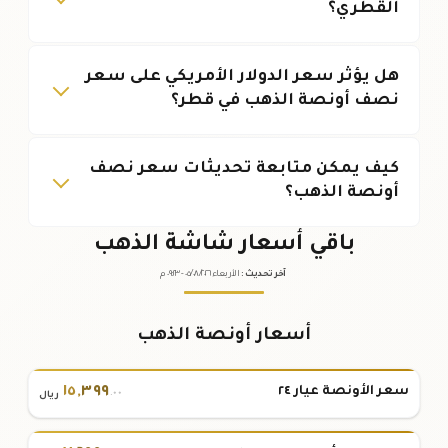
القطري؟
هل يؤثر سعر الدولار الأمريكي على سعر
نصف أونصة الذهب في قطر؟
كيف يمكن متابعة تحديثات سعر نصف
أونصة الذهب؟
باقي أسعار شاشة الذهب
آخر تحديث
:
الأربعاء ٠٥
٢٠٢٦ -
/٠٨/
٠٩:٢٣
م
أسعار أونصة الذهب
١٥
,
٣٩٩
سعر الأونصة عيار ٢٤
.٠٠
ريال