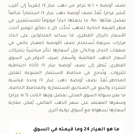
نصف أونصة = ١٥.٦ غرام من ذهب عيار ٢٤ (تقريباً إلى أقرب
عُشر غرام).,تُعَدّ نصف أونصة ذهب عيار ٢٤ استثماراً شائعاً
بفضل نقائها ١٠٠%، ما يجعلها خياراً موثوقاً للمستثمرين في
قطر.,القيمة الحالية للذهب تُحدَّث كل ٥ دقائق لتوفير أحدث
الأسعار بالريال القطري، ما يساعد المتداولين على اتخاذ
قرارات سريعة.,تُستخدم نصف الأونصة كمعيار عالمي في
صفقات التجار، وبالتالي فإن أسعارها تتأثر مباشرةً بتحركات
أسعار الذهب العالمية وأسعار صرف الدولار.,في السوق
القطري، يُنظر إلى نصف أونصة عيار ٢٤ كأداة احتياطية
للثروات، وتُدمج في محافظ الاستثمار المتنوعة لتقليل
المخاطر.,تُعَدّ نصف أونصة ذهب عيار ٢٤ وحدة قياسية
للشراء والبيع في الصناديق الاستثمارية والمحافظ الخاصة،
ما يعزز سيولة السوق المحلي.,بفضل وزنها الثابت (١٥.٦ غرام)
وسعرها المعتمد على سعر الذهب العالمي، يُمكن مقارنة
أسعارها بسهولة مع أسواق دولية أخرى.
ما هو العيار 24 وما قيمته في السوق