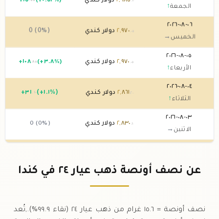
٩٨٥
,
٢
دولار كندي
(+٠.٥٢%)
١٥
+
.٥٥
.٦٠
الجمعة
↑
٠٦-٠٨-٢٠٢٦
٩٧٠
,
٢
دولار كندي
0 (0%)
.٠٥
الخميس
→
٠٥-٠٨-٢٠٢٦
٩٧٠
,
٢
دولار كندي
(+٣.٨%)
١٠٨
+
.٨٥
.٠٥
الأربعاء
↑
٠٤-٠٨-٢٠٢٦
٨٦١
,
٢
دولار كندي
(+١.١%)
٣١
+
.١٠
.٢٠
الثلاثاء
↑
٠٣-٠٨-٢٠٢٦
٨٣٠
,
٢
دولار كندي
0 (0%)
.١٠
الاثنين
→
٠٢-٠٨-٢٠٢٦
٨٣٠
,
٢
دولار كندي
0 (0%)
.١٠
الأحد
→
عن نصف أونصة ذهب عيار ٢٤ في كندا
٠١-٠٨-٢٠٢٦
٨٣٠
,
٢
دولار كندي
0 (0%)
.١٠
السبت
→
نصف أونصة = ١٥.٦ غرام من ذهب عيار ٢٤ (نقاء ٩٩.٩%).,تُعد