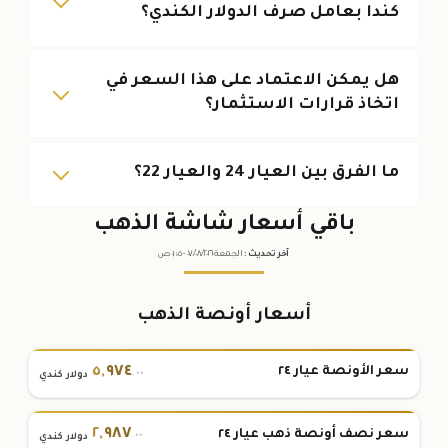
كندا بعامل صرف الدولار الكندي؟
هل يمكن الاعتماد على هذا السعر في
اتخاذ قرارات الاستثمار؟
ما الفرق بين العيار 24 والعيار 22؟
باقي أسعار شاشة الذهب
آخر تحديث
:
الجمعة ٠٧
٢٠٢٦ -
/٠٨/
٠١:٠٥
ص
أسعار أونصة الذهب
٥
,
٩٧٤
سعر الأونصة عيار ٢٤
.٠٠
دولار كندي
٢
,
٩٨٧
سعر نصف أونصة ذهب عيار ٢٤
.٠٠
دولار كندي