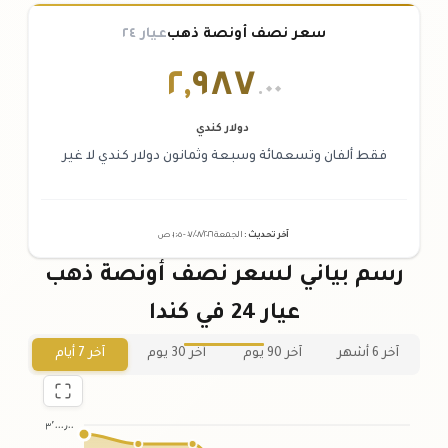
سعر نصف أونصة ذهب
عيار ٢٤
٢
,
٩٨٧
.٠٠
دولار كندي
فقط ألفان وتسعمائة وسبعة وثمانون دولار كندي لا غير
آخر تحديث
:
الجمعة ٠٧
٢٠٢٦ -
/٠٨/
٠١:٠٥
ص
رسم بياني لسعر نصف أونصة ذهب
عيار 24 في كندا
آخر 6 أشهر
آخر 90 يوم
آخر 30 يوم
آخر 7 أيام
٣٬٠٠٠٫٠٠