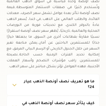
نصف أونصة وحدة قياسية في أسواق الذهب العالمية
وتُستخدم كثيرًا في صفقات الاستثمار المتوسطة.,قيمة
نصف أونصة تتأثر بعدة عوامل تشمل سعر الصرف، معدلات
الفائدة، والطلب العالمي على الذهب.,في كندا، يُسعر الذهب
عادةً بالدولار الكندي، مع تحديثات فورية من البورصات
المحلية والعالمية.,تاريخيًا، يُظهر سعر نصف أونصة استقرارًا
نسبيًا مقارنةً بقطاعات أخرى من السوق، ما يجعلها خيارًا
جذابًا للمستثمرين الباحثين عن أمان.,يمكن متابعة تغير
السعر من خلال الجدول التاريخي أو الرسم البياني المرفق، مع
إمكانية تحديد الفترات الزمنية حسب الحاجة.,نصيحة
للمستثمرين: راقب مؤشرات التضخم وأسعار العملات
الأجنبية، فهذه العوامل تؤثر بشكل مباشر على سعر الذهب.
ما هو تعريف نصف أونصة الذهب عيار
24؟
كيف يتأثر سعر نصف أونصة الذهب في