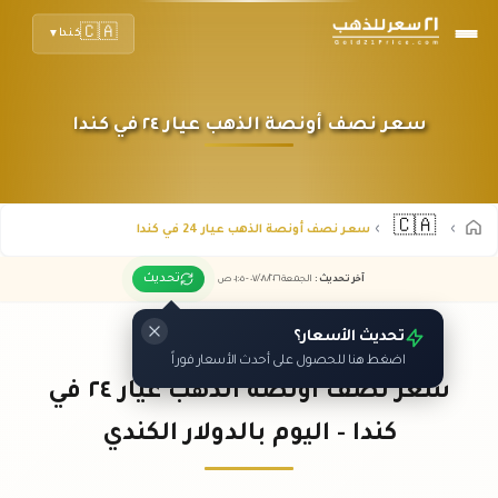
🇨🇦
كندا
▼
سعر نصف أونصة الذهب عيار ٢٤ في كندا
🇨🇦
سعر نصف أونصة الذهب عيار 24 في كندا
تحديث
آخر تحديث
:
الجمعة ٠٧
٢٠٢٦ -
/٠٨/
٠١:٠٥
ص
تحديث الأسعار؟
اضغط هنا للحصول على أحدث الأسعار فوراً
سعر نصف أونصة الذهب عيار ٢٤ في
كندا - اليوم بالدولار الكندي