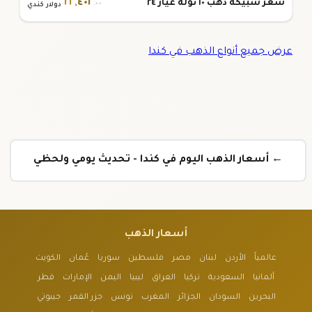
٢٢
,
٤٠٢
سعر سبيكة ذهب ١٠ تولة عيار ٢٤
.٠٠
دولار كندي
عرض جميع أنواع الذهب في كندا
← أسعار الذهب اليوم في كندا - تحديث يومي ولحظي
أسعار الذهب
عالمياً
الأردن
لبنان
مصر
فلسطين
سوريا
عُمان
الكويت
ألمانيا
السعودية
تركيا
العراق
ليبيا
اليمن
الإمارات
قطر
البحرين
السودان
الجزائر
المغرب
تونس
جزر القمر
جيبوتي