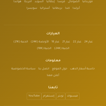
موريتانيا
الصومال
فرنسا
إيطاليا
السويد
أمريكا
هولندا
أيرلندا
كندا
بريطانيا
أستراليا
سويسرا
العيارات
عيار 24
عيار 22
عيار 21
عيار 18
الأونصة (24K)
الجنية (21K)
الجنية (24K)
الجنية (18K)
معلومات
حاسبة أسعار الذهب
حول الموقع
اتصل بنا
سياسة الخصوصية
أعلن معنا
تابعنا
فيسبوك
تويتر
إنستغرام
YouTube