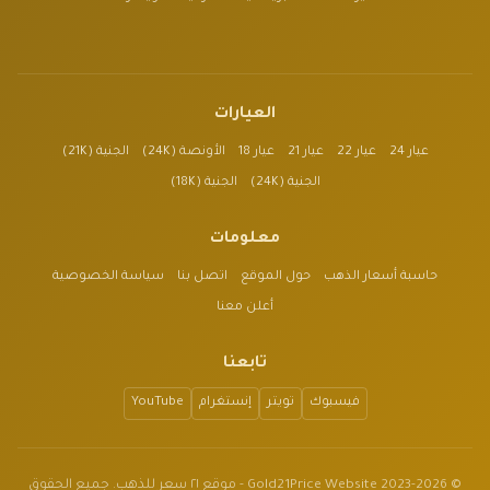
العيارات
عيار 24
عيار 22
عيار 21
عيار 18
الأونصة (24K)
الجنية (21K)
الجنية (24K)
الجنية (18K)
معلومات
حاسبة أسعار الذهب
حول الموقع
اتصل بنا
سياسة الخصوصية
أعلن معنا
تابعنا
فيسبوك
تويتر
إنستغرام
YouTube
© 2023-2026 Gold21Price Website - موقع ٢١ سعر للذهب. جميع الحقوق