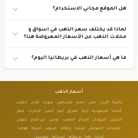
هل الموقع مجاني الاستخدام؟
لماذا قد يختلف سعر الذهب في اسواق و
محلات الذهب عن الأسعار المعروضة هنا؟
ما هي أسعار الذهب في بريطانيا اليوم؟
أسعار الذهب
عالمياً
الأردن
لبنان
مصر
فلسطين
سوريا
عُمان
الكويت
ألمانيا
السعودية
تركيا
العراق
ليبيا
اليمن
الإمارات
قطر
البحرين
السودان
الجزائر
المغرب
تونس
جزر القمر
جيبوتي
موريتانيا
الصومال
فرنسا
إيطاليا
السويد
أمريكا
هولندا
أيرلندا
كندا
بريطانيا
أستراليا
سويسرا