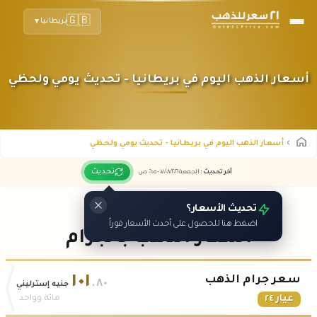
🇬🇧
بريطانيا
▼
أسعار الذهب اليوم في بريطانيا - تحديث يومي ولحظي
أسعار الذهب اليوم في بريطانيا - تحديث يومي ولحظي
تحديث
آخر تحديث
:
الجمعة ٠٧
٢٠٢٦ -
/٠٨/
٠٦:٠٥
ص
تحديث الأسعار؟
اضغط هنا للحصول على أحدث الأسعار فوراً
أسعار الذهب بالجرام
١٠١
سعر جرام الذهب
.٨٠
جنيه إسترليني
عيار ٢٤
مائة وواحد