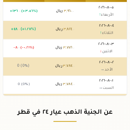
٠٥-٠٨-٢٠٢٦
٩٦٠
,
٣
ريال
(+٣.٥٦%)
١٣٦
+
.٠٠
.٠٠
الأربعاء
↑
٠٤-٠٨-٢٠٢٦
٨٢٤
,
٣
ريال
(+١.٢٧%)
٤٨
+
.٠٠
.٠٠
الثلاثاء
↑
٠٣-٠٨-٢٠٢٦
٧٧٦
,
٣
ريال
(-٠.٢١%)
-٨
.٠٠
.٠٠
الاثنين
↓
٠٢-٠٨-٢٠٢٦
٧٨٤
,
٣
ريال
0 (0%)
.٠٠
الأحد
→
٠١-٠٨-٢٠٢٦
٧٨٤
,
٣
ريال
0 (0%)
.٠٠
السبت
→
٣١-٠٧-٢٠٢٦
٧٨٤
,
٣
ريال
(-١.٦٦%)
-٦٤
.٠٠
.٠٠
الجمعة
↓
عن الجنية الذهب عيار ٢٤ في قطر
٣٠-٠٧-٢٠٢٦
٨٤٨
,
٣
ريال
(+٢.٥٦%)
٩٦
+
.٠٠
.٠٠
الخميس
↑