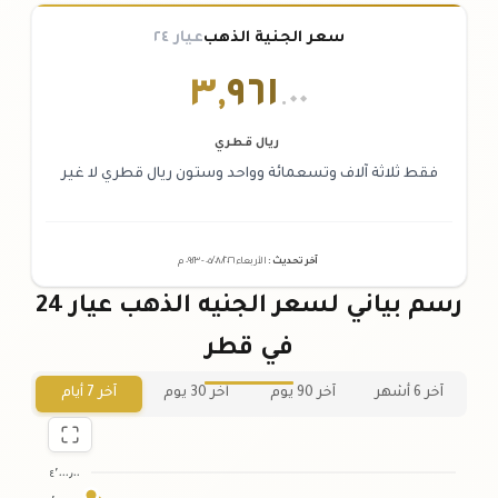
سعر الجنية الذهب
عيار ٢٤
٣
,
٩٦١
.٠٠
ريال قطري
فقط ثلاثة آلاف وتسعمائة وواحد وستون ريال قطري لا غير
آخر تحديث
:
الأربعاء ٠٥
٢٠٢٦ -
/٠٨/
٠٩:٢٣
م
رسم بياني لسعر الجنيه الذهب عيار 24
في قطر
آخر 6 أشهر
آخر 90 يوم
آخر 30 يوم
آخر 7 أيام
٤٬٠٠٠٫٠٠