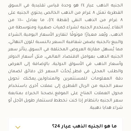
الجنيه الذهب عيار ٢٤ هو وحدة قياس تقليدية في السوق
القطرية تمثل ٨ غرام من الذهب الخالص.,يحتوي الجنيه على
٨ غرام من الذهب النقي (نقطة ٢٤)، ما يعادل ١٠٠٪ من
النقاء.,يُستخدم الجنيه لشراء كميات صغيرة ومتوسطة من
الذهب، ويُعد معيارًا موثوقًا لتقارير الأسعار اليومية.,الشراء
والبيع بالجنيه يضمن شفافية السعر بالنسبة للوزن النهائي،
مما يُسهل مقارنة العروض المختلفة في السوق.,يتأثر سعر
الجنيه الذهب بعوامل الاقتصاد العالمي، مثل أسعار الدولار
وأسعار الذهب في الأسواق الدولية، بالإضافة إلى العرض
والطلب المحلي في قطر.,يُحدّث السعر كل دقائق لضمان
دقة المعلومات للمستثمرين والمتداولين.,يمكنك تحويل
سعر الجنيه من الريال القطري إلى عملات أخرى باستخدام
محول العملات المتاح على الموقع.,نصحنا الخبراء بمتابعة
سعر الجنيه بانتظام إذا كنت تخطط لاستثمار طويل الأجل أو
شراء هدايا ذهبية.
ما هو الجنيه الذهب عيار 24؟