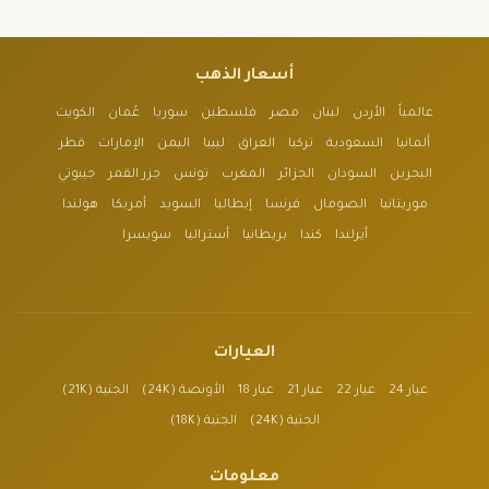
أسعار الذهب
عالمياً
الأردن
لبنان
مصر
فلسطين
سوريا
عُمان
الكويت
ألمانيا
السعودية
تركيا
العراق
ليبيا
اليمن
الإمارات
قطر
البحرين
السودان
الجزائر
المغرب
تونس
جزر القمر
جيبوتي
موريتانيا
الصومال
فرنسا
إيطاليا
السويد
أمريكا
هولندا
أيرلندا
كندا
بريطانيا
أستراليا
سويسرا
العيارات
عيار 24
عيار 22
عيار 21
عيار 18
الأونصة (24K)
الجنية (21K)
الجنية (24K)
الجنية (18K)
معلومات