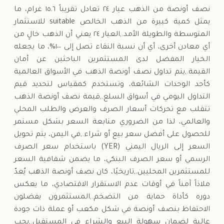
نصف أونصة من الذهب عيار ٢٤ تعادل تقريباً ١٥.٦ غرام، ما
يمثل كمية كبيرة من الذهب الخالص suitable للاستثمار
المتوسطة والطويلة الأمد.,العيار ٢٤ يعني أن الذهب خالٍ من
أي معادن أخرى، أي أن نسبة النقاء تصل إلى ١٠٠%، ما يجعله
الخيار المفضل لدى المستثمرين الباحثين عن أمان
القيمة.,يتم تداول نصف أونصة الذهب في الأسواق العالمية
كأحد الوحدات الشائعة، وتستخدم كمقياس لتحديد قيم
التداول اليومي في أسواق السلع.,قيمة نصف أونصة الذهب
تتقلب مع تحركات أسعار الصرف والعرض والطلب المحلي
والعالمي، لذا من الضروري متابعة السعر بشكل مستمر
للحصول على أفضل سعر بيع أو شراء.,في اليمن، يتم تحويل
السعر إلى الريال اليمني (YER) باستخدام سعر الصرف
الرسمي أو سعر الصرف البنكي، ما يضمن شفافية السعر
للمستثمرين المحليين.,تاريخيًا، كان نصف أونصة الذهب يُعدّ
ملاذاً آمناً في أوقات عدم الاستقرار الاقتصادي، ما يعكس
دوره كأداة حماية من التضخم.,المستثمرون يفضلون
الاحتفاظ بنصف أونصة في شكل مكعب أو عملة ذات جودة
عالية لضمان سهولة البيع والشراء في المستقبل.,يجب