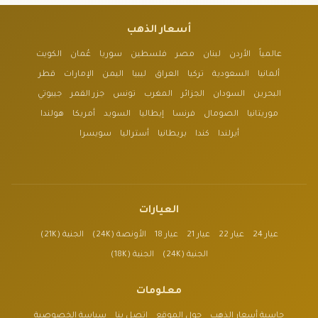
أسعار الذهب
عالمياً
الأردن
لبنان
مصر
فلسطين
سوريا
عُمان
الكويت
ألمانيا
السعودية
تركيا
العراق
ليبيا
اليمن
الإمارات
قطر
البحرين
السودان
الجزائر
المغرب
تونس
جزر القمر
جيبوتي
موريتانيا
الصومال
فرنسا
إيطاليا
السويد
أمريكا
هولندا
أيرلندا
كندا
بريطانيا
أستراليا
سويسرا
العيارات
عيار 24
عيار 22
عيار 21
عيار 18
الأونصة (24K)
الجنية (21K)
الجنية (24K)
الجنية (18K)
معلومات
حاسبة أسعار الذهب
حول الموقع
اتصل بنا
سياسة الخصوصية