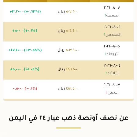
٠٧-٠٨-٢٠٢٦
٦٠٠
,
٥٠٧
ريال
(+٠.٦٣%)
٢٠٠
,
٣
+
.٠٠
.٠٠
الجمعة
↑
٠٦-٠٨-٢٠٢٦
٤٠٠
,
٥٠٤
ريال
(+٠.١%)
٥٠٠
+
.٠٠
.٠٠
الخميس
↑
٠٥-٠٨-٢٠٢٦
٩٠٠
,
٥٠٣
ريال
(+٣.٥٨%)
٤٠٠
,
١٧
+
.٠٠
.٠٠
الأربعاء
↑
٠٤-٠٨-٢٠٢٦
٥٠٠
,
٤٨٦
ريال
(+١.٠٤%)
٠٠٠
,
٥
+
.٠٠
.٠٠
الثلاثاء
↑
٠٣-٠٨-٢٠٢٦
٥٠٠
,
٤٨١
ريال
(-٠.١%)
٥٠٠
,
-
.٠٠
.٠٠
الاثنين
↓
٠٢-٠٨-٢٠٢٦
٠٠٠
,
٤٨٢
ريال
0 (0%)
.٠٠
الأحد
→
عن نصف أونصة ذهب عيار ٢٤ في اليمن
٠١-٠٨-٢٠٢٦
٠٠٠
,
٤٨٢
ريال
(+٠.٠٢%)
١٠٠
+
.٠٠
.٠٠
السبت
↑