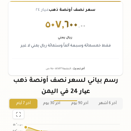
سعر نصف أونصة ذهب
عيار ٢٤
٥٠٧
,
٦٠٠
.٠٠
ريال يمني
فقط خمسمائة وسبعة ألفاً وستمائة ريال يمني لا غير
آخر تحديث
:
الجمعة ٠٧
٢٠٢٦ -
/٠٨/
٠٩:٠٥
ص
رسم بياني لسعر نصف أونصة ذهب
عیار 24 في اليمن
آخر 6 أشهر
آخر 90 يوم
آخر 30 يوم
آخر 7 أيام
٥١٠٬٠٠٠٫٠٠
٥٠٥٬٠٠٠٫٠٠