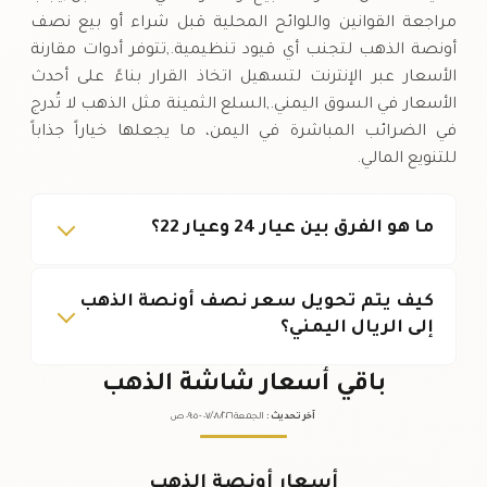
مراجعة القوانين واللوائح المحلية قبل شراء أو بيع نصف
أونصة الذهب لتجنب أي قيود تنظيمية.,تتوفر أدوات مقارنة
الأسعار عبر الإنترنت لتسهيل اتخاذ القرار بناءً على أحدث
الأسعار في السوق اليمني.,السلع الثمينة مثل الذهب لا تُدرج
في الضرائب المباشرة في اليمن، ما يجعلها خياراً جذاباً
للتنويع المالي.
ما هو الفرق بين عيار 24 وعيار 22؟
كيف يتم تحويل سعر نصف أونصة الذهب
إلى الريال اليمني؟
باقي أسعار شاشة الذهب
آخر تحديث
:
الجمعة ٠٧
٢٠٢٦ -
/٠٨/
٠٩:٠٥
ص
أسعار أونصة الذهب