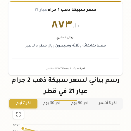
سعر سبيكة ذهب ٢ جرام
عيار ٢١
٨٧٣
.١٠
ريال قطري
فقط ثمانمائة وثلاثة وسبعون ريال قطري لا غير
آخر تحديث
:
الجمعة ٠٧
٢٠٢٦ -
/٠٨/
٠٩:٠٥
ص
رسم بياني لسعر سبيكة ذهب 2 جرام
عيار 21 في قطر
آخر 6 أشهر
آخر 90 يوم
آخر 30 يوم
آخر 7 أيام
٨٨٠٫٠٠
٨٧٠٫٠٠