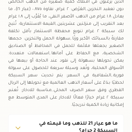
الذين يرغبون في امتلاك كمية صغيرة من الذهب الخالص
دون تعقيد التخزين.,العَرْض: ٢ غرام، نقاوة ٠.٨٧٥ (عيار ٢١)، ما
يعادل ١.٨ غرام من الذهب الأصفر النقي، ما يُقَرَّب إلى ١.٨ غرام
بعد التقريب إلى منزلتين عشريتين.,القيمة الاستثمارية: تُتيح
لك سبيكة ٢ غرام تنويع محفظة الاستثمار بأقل تكلفة
مقارنةً بالسبائك الأكبر وزنًا.,سهولة الحمل والتخزين: حجمها
الصغير يجعلها ملائمة للحمل في المحافظ أو الصناديق
الشخصية، مع الحفاظ على أمانها.,استعمالات متعددة:
يمكن تحويلها بسهولة إلى نقود عند الحاجة أو بيعها في
الأسواق المحلية، وتُعد وسيلة سريعة للحصول على سيولة
فورية.,الشفافية في السعر: يتم تحديث سعر السبيكة
لحظيًا بناءً على أسعار الذهب العالمية مع تحويلها إلى الريال
القطري وفق سعر الصرف المحلي.,مناسبة للادخار: تُعتبر
سبيكة ٢ غرام خيارًا فعالًا للادخار على المدى المتوسط مع
إمكانية زيادة الكمية تدريجيًا.
ما هو عيار 21 للذهب وما قيمته في
السبيكة 2 جرام؟