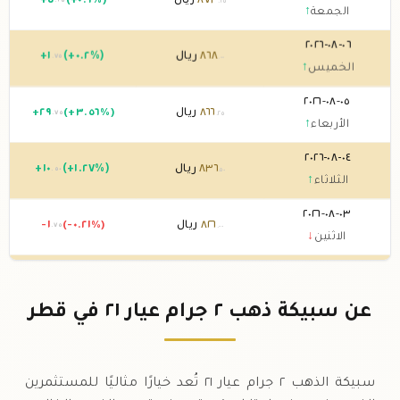
٨٧٣
ريال
(+٠.٦%)
٥
+
.٢٥
.٢٥
الجمعة
↑
٠٦-٠٨-٢٠٢٦
٨٦٨
ريال
(+٠.٢%)
١
+
.٧٥
.٠٠
الخميس
↑
٠٥-٠٨-٢٠٢٦
٨٦٦
ريال
(+٣.٥٦%)
٢٩
+
.٧٥
.٢٥
الأربعاء
↑
٠٤-٠٨-٢٠٢٦
٨٣٦
ريال
(+١.٢٧%)
١٠
+
.٥٠
.٥٠
الثلاثاء
↑
٠٣-٠٨-٢٠٢٦
٨٢٦
ريال
(-٠.٢١%)
-١
.٧٥
.٠٠
الاثنين
↓
٠٢-٠٨-٢٠٢٦
٨٢٧
ريال
0 (0%)
.٧٥
الأحد
→
عن سبيكة ذهب ٢ جرام عيار ٢١ في قطر
٠١-٠٨-٢٠٢٦
٨٢٧
ريال
0 (0%)
.٧٥
السبت
→
سبيكة الذهب ٢ جرام عيار ٢١ تُعد خيارًا مثاليًا للمستثمرين