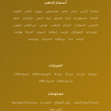
أسعار الذهب
عالمياً
الأردن
لبنان
مصر
فلسطين
سوريا
عُمان
الكويت
ألمانيا
السعودية
تركيا
العراق
ليبيا
اليمن
الإمارات
قطر
البحرين
السودان
الجزائر
المغرب
تونس
جزر القمر
جيبوتي
موريتانيا
الصومال
فرنسا
إيطاليا
السويد
أمريكا
هولندا
أيرلندا
كندا
بريطانيا
أستراليا
سويسرا
العيارات
عيار 24
عيار 22
عيار 21
عيار 18
الأونصة (24K)
الجنية (21K)
الجنية (24K)
الجنية (18K)
معلومات
حاسبة أسعار الذهب
حول الموقع
اتصل بنا
سياسة الخصوصية
أعلن معنا