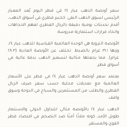
السبت
→
سعر أونصة الذهب عيار ٢٤ في قطر اليوم يُعد المعيار
الرئيسي لسوق الذهب النقي. كخبير قطري في أسواق الذهب،
أقدم تحديثات يومية دقيقة بالريال القطري لفهم الاتجاهات
واتخاذ قرارات استثمارية مدروسة.
الأونصة التروية هي الوحدة العالمية القياسية للذهب عيار ٢٤،
وزنها ٣١.١ غرام بالضبط. تختلف عن الأونصة العادية (٢٨.٣
غرام)، مما يجعلها مثالية لتسعير الذهب بدقة عالية في
أسواق قطر.
يعتمد سعر أونصة الذهب عيار ٢٤ في قطر على الأسعار
العالمية مع تعديلات محلية حسب سعر صرف الريال
القطري والطلب من المستثمرين والسياح في الدوحة وسوق
واقف.
الذهب عيار ٢٤ بالأونصة مثالي للتداول الدولي والاستثمار
طويل الأمد، كونه ملاذًا آمنًا ضد التضخم في اقتصاد قطر
القوي والمستقر.