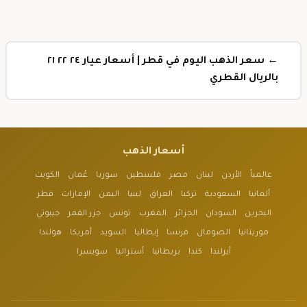
← سعر الذهب اليوم في قطر | أسعار عيار ٢٤ ٢٢ ٢١
بالريال القطري
أسعار الذهب
عالمياً
الأردن
لبنان
مصر
فلسطين
سوريا
عُمان
الكويت
ألمانيا
السعودية
تركيا
العراق
ليبيا
اليمن
الإمارات
قطر
البحرين
السودان
الجزائر
المغرب
تونس
جزر القمر
جيبوتي
موريتانيا
الصومال
فرنسا
إيطاليا
السويد
أمريكا
هولندا
أيرلندا
كندا
بريطانيا
أستراليا
سويسرا