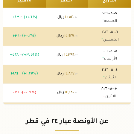
التاريخ
السعر
التغيير
٠٧-٠٨-٢٠٢٦
٥٢٠
,
١٥
ريال
(+٠.٦%)
٩٣
+
.٣١
.٦٥
الجمعة
↑
٠٦-٠٨-٢٠٢٦
٤٢٧
,
١٥
ريال
(+٠.٢%)
٣١
+
.١٠
.٣٤
الخميس
↑
٠٥-٠٨-٢٠٢٦
٣٩٦
,
١٥
ريال
(+٣.٥٦%)
٥٢٨
+
.٧٦
.٢٣
الأربعاء
↑
٠٤-٠٨-٢٠٢٦
٨٦٧
,
١٤
ريال
(+١.٢٧%)
١٨٦
+
.٦٢
.٤٧
الثلاثاء
↑
٠٣-٠٨-٢٠٢٦
٦٨٠
,
١٤
ريال
(-٠.٢١%)
-٣١
.١٠
.٨٥
الاثنين
↓
٠٢-٠٨-٢٠٢٦
٧١١
,
١٤
ريال
0 (0%)
.٩٦
الأحد
→
عن الأونصة عيار ٢٤ في قطر
٠١-٠٨-٢٠٢٦
٧١١
,
١٤
ريال
0 (0%)
.٩٦