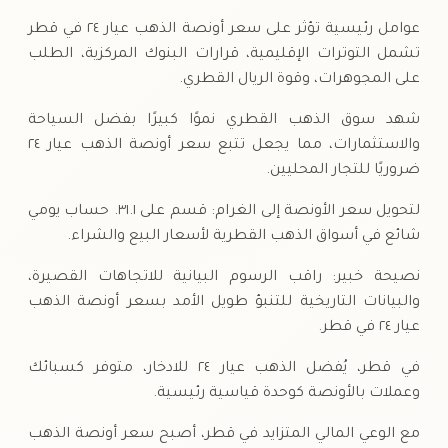
عوامل رئيسية تؤثر على سعر أونصة الذهب عيار ٢٤ في قطر
تشمل التوترات الإقليمية، قرارات البنوك المركزية، الطلب
على المجوهرات، وقوة الريال القطري.
شهد سوق الذهب القطري نموًا كبيرًا بفضل السياحة
والاستثمارات، مما يجعل تتبع سعر أونصة الذهب عيار ٢٤
ضروريًا للتجار المحليين.
لتحويل سعر الأونصة إلى الغرام: قسم على ٣١.١. حساب يومي
شائع في أسواق الذهب القطرية لأسعار البيع والشراء.
نصيحة خبير: راقب الرسوم البيانية للاتجاهات القصيرة،
والبيانات التاريخية للتنبؤ طويل الأمد بسعر أونصة الذهب
عيار ٢٤ في قطر.
في قطر، يُفضل الذهب عيار ٢٤ للادخار، متوفر كسبائك
وعملات بالأونصة كوحدة قياسية رئيسية.
مع الوعي المالي المتزايد في قطر، أصبح سعر أونصة الذهب