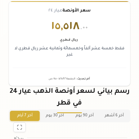
سعر الأونصة
عيار ٢٤
١٥
,
٥١٨
.٠٠
ريال قطري
فقط خمسة عشر ألفاً وخمسمائة وثمانية عشر ريال قطري لا
غير
آخر تحديث
:
الجمعة ٠٧
٢٠٢٦ -
/٠٨/
٠٩:٠٥
ص
رسم بياني لسعر أونصة الذهب عيار 24
في قطر
آخر 6 أشهر
آخر 90 يوم
آخر 30 يوم
آخر 7 أيام
١٥٬٦٠٠٫٠٠