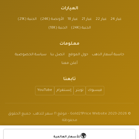
العيارات
عيار 24
عيار 22
عيار 21
عيار 18
الأونصة (24K)
الجنية (21K)
الجنية (24K)
الجنية (18K)
معلومات
حاسبة أسعار الذهب
حول الموقع
اتصل بنا
سياسة الخصوصية
أعلن معنا
تابعنا
فيسبوك
تويتر
إنستغرام
YouTube
© 2023-2026 Gold21Price Website - موقع ٢١ سعر للذهب. جميع الحقوق
محفوظة
الموقع للأغراض الإعلامية فقط وليس نصيحة مالية.
🌍
v1.3.2
للأسعار العالمية