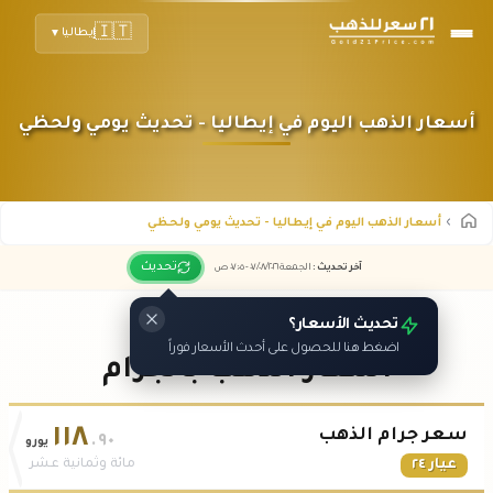
🇮🇹
إيطاليا
▼
أسعار الذهب اليوم في إيطاليا - تحديث يومي ولحظي
أسعار الذهب اليوم في إيطاليا - تحديث يومي ولحظي
تحديث
آخر تحديث
:
الجمعة ٠٧
٢٠٢٦ -
/٠٨/
٠٧:٠٥
ص
تحديث الأسعار؟
اضغط هنا للحصول على أحدث الأسعار فوراً
أسعار الذهب بالجرام
١١٨
سعر جرام الذهب
.٩٠
يورو
عيار ٢٤
مائة وثمانية عشر