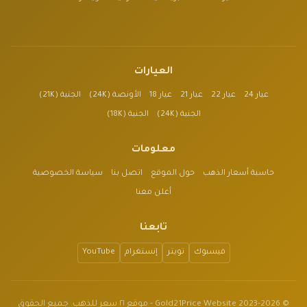
العيارات
عيار 24
عيار 22
عيار 21
عيار 18
الأونصة (24K)
الجنية (21K)
الجنية (24K)
الجنية (18K)
معلومات
حاسبة أسعار الذهب
حول الموقع
اتصل بنا
سياسة الخصوصية
أعلن معنا
تابعنا
فيسبوك
تويتر
إنستغرام
YouTube
© 2023-2026 Gold21Price Website - موقع ٢١ سعر للذهب. جميع الحقوق