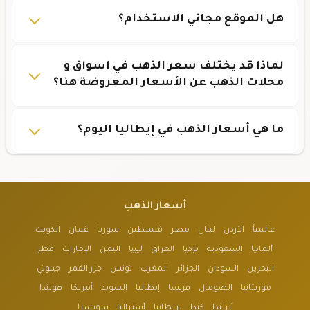
هل الموقع مجاني الاستخدام؟
لماذا قد يختلف سعر الذهب في اسواق و
محلات الذهب عن الأسعار المعروضة هنا؟
ما هي أسعار الذهب في إيطاليا اليوم؟
أسعار الذهب
عالمياً
الأردن
لبنان
مصر
فلسطين
سوريا
عُمان
الكويت
ألمانيا
السعودية
تركيا
العراق
ليبيا
اليمن
الإمارات
قطر
البحرين
السودان
الجزائر
المغرب
تونس
جزر القمر
جيبوتي
موريتانيا
الصومال
فرنسا
إيطاليا
السويد
أمريكا
هولندا
أيرلندا
كندا
بريطانيا
أستراليا
سويسرا