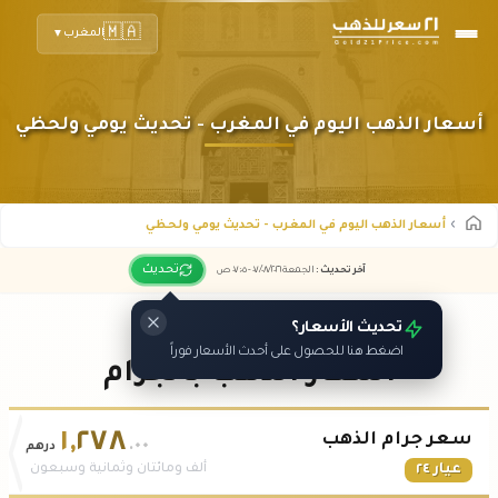
🇲🇦
المغرب
▼
أسعار الذهب اليوم في المغرب - تحديث يومي ولحظي
أسعار الذهب اليوم في المغرب - تحديث يومي ولحظي
تحديث
آخر تحديث
:
الجمعة ٠٧
٢٠٢٦ -
/٠٨/
٠٧:٠٥
ص
تحديث الأسعار؟
اضغط هنا للحصول على أحدث الأسعار فوراً
أسعار الذهب بالجرام
١
,
٢٧٨
سعر جرام الذهب
.٠٠
درهم
عيار ٢٤
ألف ومائتان وثمانية وسبعون