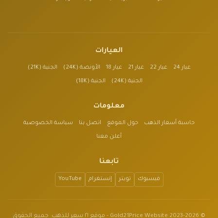
العيارات
عيار 24
عيار 22
عيار 21
عيار 18
الأونصة (24K)
الجنية (21K)
الجنية (24K)
الجنية (18K)
معلومات
حاسبة أسعار الذهب
حول الموقع
اتصل بنا
سياسة الخصوصية
أعلن معنا
تابعنا
فيسبوك
تويتر
إنستغرام
YouTube
© 2023-2026 Gold21Price Website - موقع ٢١ سعر للذهب. جميع الحقوق