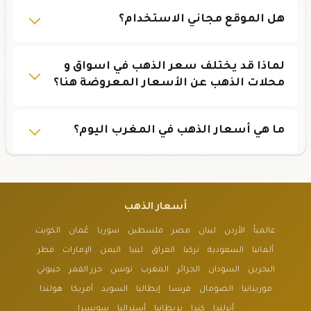
هل الموقع مجاني الاستخدام؟
لماذا قد يختلف سعر الذهب في اسواق و
محلات الذهب عن الأسعار المعروضة هنا؟
ما هي أسعار الذهب في المغرب اليوم؟
أسعار الذهب
عالمياً
الأردن
لبنان
مصر
فلسطين
سوريا
عُمان
الكويت
ألمانيا
السعودية
تركيا
العراق
ليبيا
اليمن
الإمارات
قطر
البحرين
السودان
الجزائر
المغرب
تونس
جزر القمر
جيبوتي
موريتانيا
الصومال
فرنسا
إيطاليا
السويد
أمريكا
هولندا
أيرلندا
كندا
بريطانيا
أستراليا
سويسرا