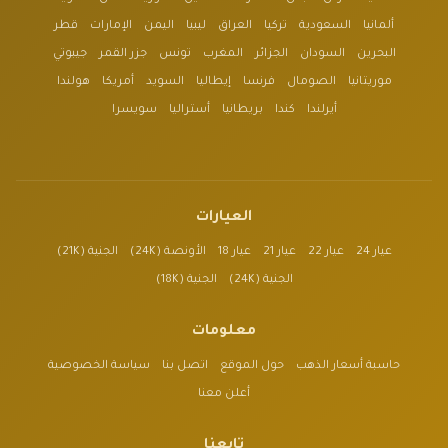
ألمانيا
السعودية
تركيا
العراق
ليبيا
اليمن
الإمارات
قطر
البحرين
السودان
الجزائر
المغرب
تونس
جزر القمر
جيبوتي
موريتانيا
الصومال
فرنسا
إيطاليا
السويد
أمريكا
هولندا
أيرلندا
كندا
بريطانيا
أستراليا
سويسرا
العيارات
عيار 24
عيار 22
عيار 21
عيار 18
الأونصة (24K)
الجنية (21K)
الجنية (24K)
الجنية (18K)
معلومات
حاسبة أسعار الذهب
حول الموقع
اتصل بنا
سياسة الخصوصية
أعلن معنا
تابعنا