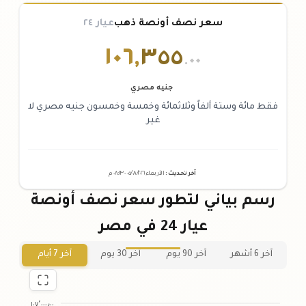
سعر نصف أونصة ذهب
عيار ٢٤
١٠٦
,
٣٥٥
.٠٠
جنيه مصري
فقط مائة وستة ألفاً وثلاثمائة وخمسة وخمسون جنيه مصري لا
غير
آخر تحديث
:
الأربعاء ٠٥
٢٠٢٦ -
/٠٨/
٠٨:٢٣
م
رسم بياني لتطور سعر نصف أونصة
عيار 24 في مصر
آخر 6 أشهر
آخر 90 يوم
آخر 30 يوم
آخر 7 أيام
١٠٧٬٠٠٠٫٠٠