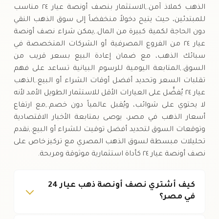
الذهب كملاذ آمن.,الاستثمار بنصف أونصة عيار ٢٤ مناسب
للمبتدئين، حيث يتيح دخولاً منخفضاً إلى سوق الذهب النقي
دون الحاجة لكمية كبيرة من المال.,يمكن شراء نصف أونصة
عيار ٢٤ من الفروع المصرفية أو الشركات المتخصصة في
سبائك الذهب، مع ضمان إعادة البيع بسعر قريب من
السوق.,المتابعة اليومية للرسوم البيانية تساعد على فهم
تقلبات السعر وتحديد أفضل أوقات الشراء أو البيع.,الذهب
عيار ٢٤ يُفضَّل على العيارات الأقل للاستثمار الطويل الأمد لأنه
لا يحتوي على شوائب، ويُقبل عالمياً دون خصم.,مع ارتفاع
أسعار الذهب في مصر، يوصى بمتابعة الأخبار الاقتصادية
وتوقعات السوق لتحديد أفضل توقيت للشراء أو البيع.,نقدم
تحليلات مبسطة لسوق الذهب المصري مع تركيز خاص على
نصف أونصة عيار ٢٤ كأداة استثمارية موثوقة ومربحة.
كيف أشتري نصف أونصة ذهب عيار 24
في مصر؟