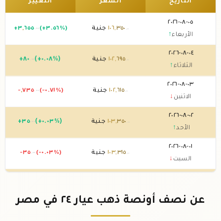
التاريخ
السعر
التغيير
٠٥-٠٨-٢٠٢٦
٣٥٠
,
١٠٦
جنية
(+٣.٥٦%)
٦٥٥
,
٣
+
.٠٠
.٠٠
الأربعاء
↑
٠٤-٠٨-٢٠٢٦
٦٩٥
,
١٠٢
جنية
(+٠.٠٨%)
٨٠
+
.٠٠
.٠٠
الثلاثاء
↑
٠٣-٠٨-٢٠٢٦
٦١٥
,
١٠٢
جنية
(-٠.٧١%)
٧٣٥
,
-
.٠٠
.٠٠
الاثنين
↓
٠٢-٠٨-٢٠٢٦
٣٥٠
,
١٠٣
جنية
(+٠.٠٣%)
٣٥
+
.٠٠
.٠٠
الأحد
↑
٠١-٠٨-٢٠٢٦
٣١٥
,
١٠٣
جنية
(-٠.٠٣%)
-٣٥
.٠٠
.٠٠
السبت
↓
٣١-٠٧-٢٠٢٦
٣٥٠
,
١٠٣
جنية
(-٠.٨٥%)
٨٨٥
,
-
.٠٠
.٠٠
الجمعة
↓
عن نصف أونصة ذهب عيار ٢٤ في مصر
٣٠-٠٧-٢٠٢٦
٢٣٥
,
١٠٤
جنية
(+٢.٩٣%)
٩٧٠
,
٢
+
.٠٠
.٠٠