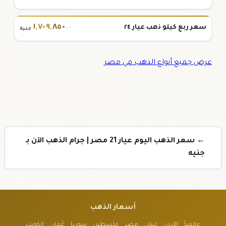
١
,
٧٠٩
,
٨٥٠
سعر ربع كيلو ذهب عيار ٢٤
.٠٠
جنية
عرض جميع أنواع الذهب في مصر
← سعر الذهب اليوم عيار 21 مصر | جرام الذهب الآن بـ
جنيه
أسعار الذهب
عالمياً
الأردن
لبنان
مصر
فلسطين
سوريا
عُمان
الكويت