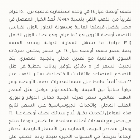
الخميس
↑
نصف أونصة عيار ٢٤ هي وحدة استثمارية عالمية تزن ١٥.٦ غرام
تقريباً من الذهب النقي بنسبة ٩٩.٩%. تُعدّ الخيار المفضل في
مصر بفضل قيمتها العالية وسهولة التداول.,الوزن القياسي
للنصف أونصة التروي هو ١٥.٦ غرام، وهو نصف الوزن الكامل
(٣١.١ غرام)، ما يسهل المقارنة الدولية وتحديد القيمة
بدقة.,سعر نصف أونصة عيار ٢٤ في مصر يعكس تحركات
السوق العالمية مع تعديل محلي بالجنيه المصري. يتم
تحديث السعر كل ٥ دقائق لتوفير بيانات لحظية.,في ظل
التضخم المتصاعد والتقلبات الاقتصادية، يعتبر الذهب عيار
٢٤ ملاذاً آمناً يحافظ على قيمة المدخرات. نصف الأونصة توفر
توازناً مثالياً بين القيمة والتكلفة.,تؤثر عوامل مثل أسعار
الذهب العالمي، سعر صرف الجنيه مقابل الدولار واليورو،
الطلب المحلي، والأحداث الجيوسياسية على السعر. نتابع
هذه العوامل لتحديث دقيق.,تُباع سبائك نصف أونصة عيار ٢٤
في مصر مع شهادات أصالة معتمدة، ما يضمن جودة المنتج
ويقلل مخاطر التزييف.,المقارنة بين الأسعار التاريخية تُظهر
ارتفاعاً تدريجياً في السنوات الأخيرة نتيجة زيادة الطلب على