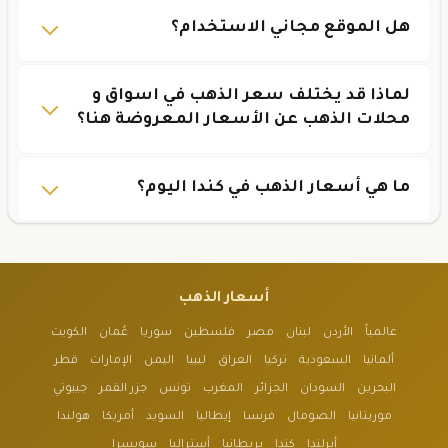
هل الموقع مجاني الاستخدام؟
لماذا قد يختلف سعر الذهب في اسواق و
محلات الذهب عن الأسعار المعروضة هنا؟
ما هي أسعار الذهب في كندا اليوم؟
أسعار الذهب
عالمياً
الأردن
لبنان
مصر
فلسطين
سوريا
عُمان
الكويت
ألمانيا
السعودية
تركيا
العراق
ليبيا
اليمن
الإمارات
قطر
البحرين
السودان
الجزائر
المغرب
تونس
جزر القمر
جيبوتي
موريتانيا
الصومال
فرنسا
إيطاليا
السويد
أمريكا
هولندا
أيرلندا
كندا
بريطانيا
أستراليا
سويسرا