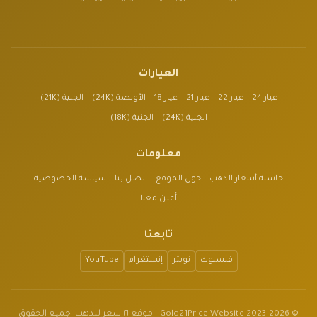
العيارات
عيار 24
عيار 22
عيار 21
عيار 18
الأونصة (24K)
الجنية (21K)
الجنية (24K)
الجنية (18K)
معلومات
حاسبة أسعار الذهب
حول الموقع
اتصل بنا
سياسة الخصوصية
أعلن معنا
تابعنا
فيسبوك
تويتر
إنستغرام
YouTube
© 2023-2026 Gold21Price Website - موقع ٢١ سعر للذهب. جميع الحقوق