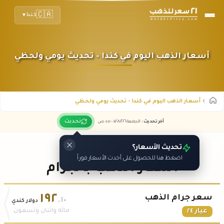
🇨🇦
كندا
▼
أسعار الذهب اليوم في كندا - تحديث يومي ولحظي
أسعار الذهب اليوم في كندا - تحديث يومي ولحظي
تحديث
آخر تحديث
:
الجمعة ٠٧
٢٠٢٦ -
/٠٨/
٠١:٠٥
ص
تحديث الأسعار؟
اضغط هنا للحصول على أحدث الأسعار فوراً
أسعار الذهب بالجرام
١٩٢
سعر جرام الذهب
.١٠
دولار كندي
عيار ٢٤
مائة واثنان وتسعون