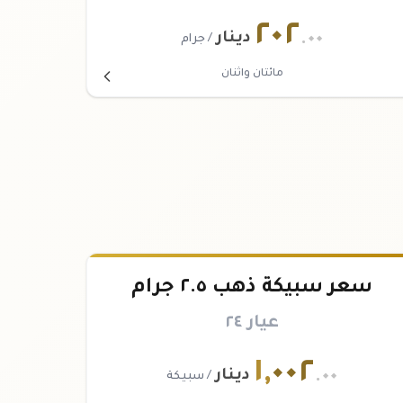
٢٠٢
.٠٠
دينار
/ جرام
مائتان واثنان
سعر سبيكة ذهب ٢.٥ جرام
عيار ٢٤
١
,
٠٠٢
.٠٠
دينار
/ سبيكة