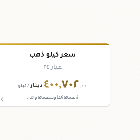
سعر كيلو ذهب
عيار ٢٤
٤٠٠
,
٧٠٢
.٠٠
دينار
/ كيلو
أربعمائة ألفاً وسبعمائة واثنان