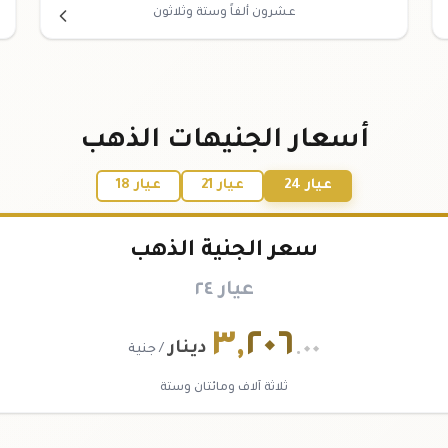
عشرون ألفاً وستة وثلاثون
أسعار الجنيهات الذهب
عيار 24
عيار 21
عيار 18
سعر الجنية الذهب
عيار ٢٤
٣
,
٢٠٦
.٠٠
دينار
/ جنية
ثلاثة آلاف ومائتان وستة