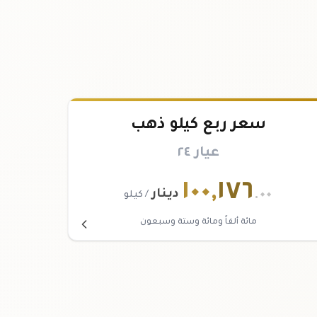
سعر ربع كيلو ذهب
عيار ٢٤
١٠٠
,
١٧٦
.٠٠
دينار
/ كيلو
مائة ألفاً ومائة وستة وسبعون