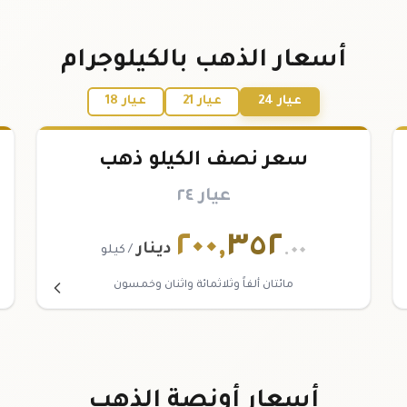
أسعار الذهب بالكيلوجرام
عيار 24
عيار 21
عيار 18
سعر نصف الكيلو ذهب
عيار ٢٤
٢٠٠
,
٣٥٢
.٠٠
دينار
/ كيلو
مائتان ألفاً وثلاثمائة واثنان وخمسون
أسعار أونصة الذهب