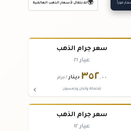
🌍
ر فوراً
للانتقال لأسعار الذهب العالمية
سعر جرام الذهب
عيار ٢١
٣٥٢
.٠٠
دينار
/ جرام
ثلاثمائة واثنان وخمسون
سعر جرام الذهب
عيار ١٢