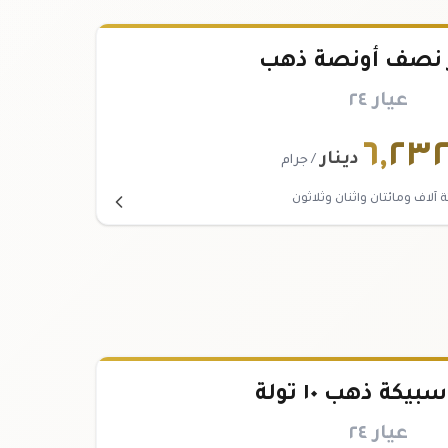
نصف أونصة ذهب
عيار ٢٤
٦
,
٢٣
دينار
/ جرام
 آلاف ومائتان واثنان وثلاثون
كة ذهب ١٠ تولة
عيار ٢٤