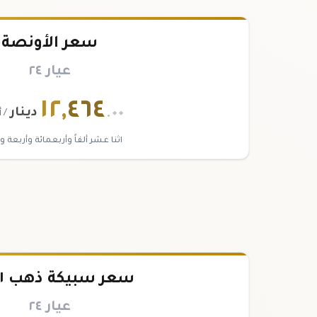
سعر الأونصة
عيار ٢٤
١٢
,
٤٦٤
.٠٠
دينار
/ 
اثنا عشر ألفاً وأربعمائة وأربعة 
سعر سبيكة ذهب ١ تولة
عيار ٢٤