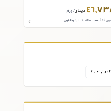
٤٦
,
٧٣
دينار
/ جرام
ون ألفاً وسبعمائة وثمانية وثلاثون