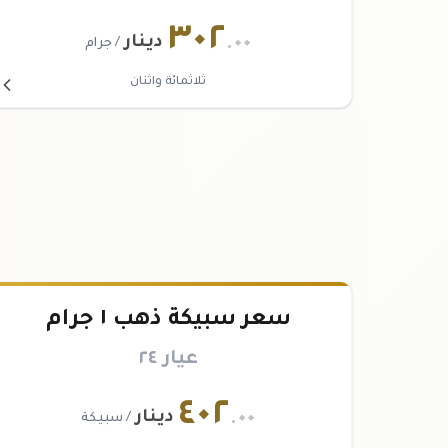
٣٠٢
.٠٠
دينار
/ جرام
ثلاثمائة واثنان
سعر سبيكة ذهب ١ جرام
عيار ٢٤
٤٠٢
.٠٠
دينار
/ سبيكة