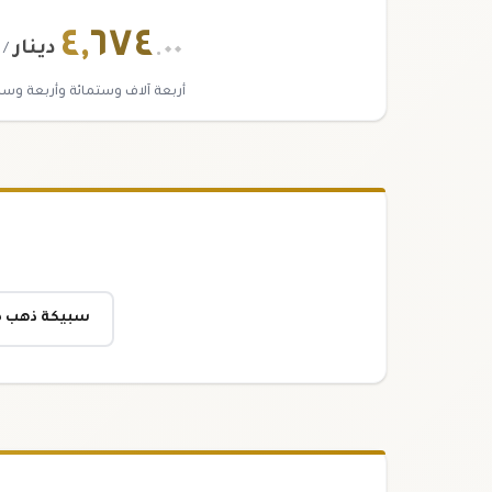
٤
,
٦٧٤
.٠٠
دينار
/ 
أربعة آلاف وستمائة وأربعة وس
سبيكة ذهب ٨٥ جرام عيار ٢٤