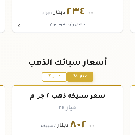
٢٣٤
.٠٠
دينار
/ جرام
مائتان وأربعة وثلاثون
أسعار سبائك الذهب
عيار 24
عيار 21
سعر سبيكة ذهب ٢ جرام
عيار ٢٤
٨٠٢
.٠٠
دينار
/ سبيكة