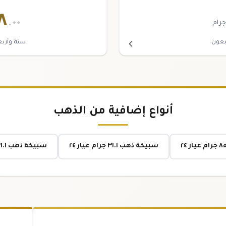
٨
.٠٠
جرام
بعون
ستة وأربع
أنواع إضافية من الذهب
سبيكة ذهب ٣١.١ جرام عيار ٢٤
سبيكة ذهب ٣١.١ جرام عيار ٢١