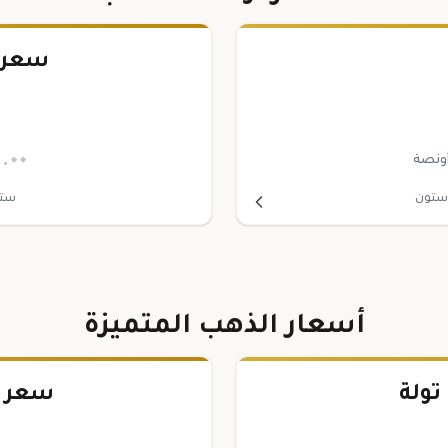
سعر 
٢
.٠٠
أونصة
وستون
ستة
أسعار الذهب المتميزة
سعر سبي