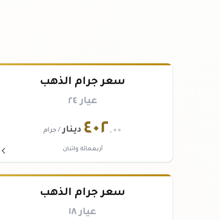
سعر جرام الذهب
عيار ٢٤
٤٠٢
.٠٠
دينار
/ جرام
أربعمائة واثنان
سعر جرام الذهب
عيار ١٨