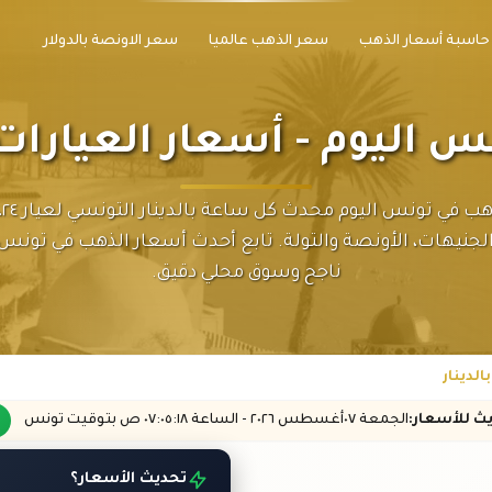
حاسبة أسعار الذهب
سعر الذهب عالميا
سعر الاونصة بالدولار
اليوم - أسعار العيارات 
لجنيهات، الأونصة والتولة. تابع أحدث أسعار الذهب في تونس
ناجح وسوق محلي دقيق.
لدينار
يث
للأسعار
:
الجمعة ٠٧
أغسطس
٢٠٢٦ -
الساعة
٠٧:٠٥
:١٨
ص
بتوقيت تونس
تحديث الأسعار؟