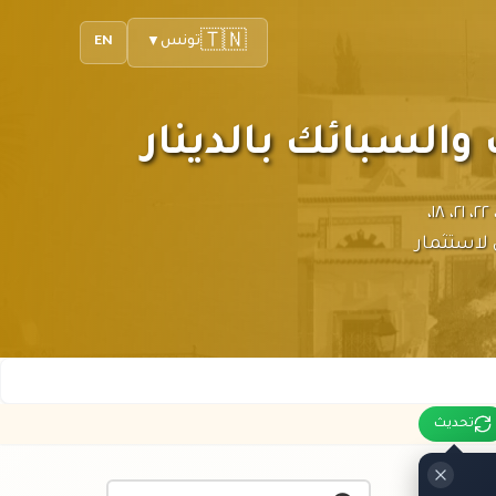
🇹🇳
تونس
EN
▼
والسبائك بالدينار
سعر الذهب في تونس اليوم محدث كل ساعة بالدينار التونسي لعيار ٢٤، ٢٢، ٢١، ١٨،
 لاستثمار
تحديث