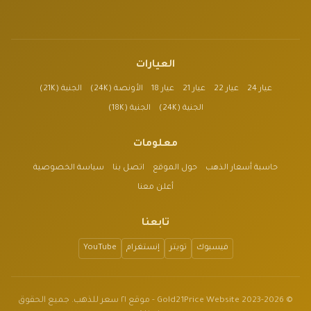
العيارات
عيار 24
عيار 22
عيار 21
عيار 18
الأونصة (24K)
الجنية (21K)
الجنية (24K)
الجنية (18K)
معلومات
حاسبة أسعار الذهب
حول الموقع
اتصل بنا
سياسة الخصوصية
أعلن معنا
تابعنا
فيسبوك
تويتر
إنستغرام
YouTube
© 2023-2026 Gold21Price Website - موقع ٢١ سعر للذهب. جميع الحقوق