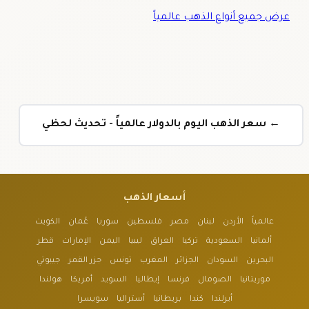
عرض جميع أنواع الذهب عالمياً
← سعر الذهب اليوم بالدولار عالمياً - تحديث لحظي
أسعار الذهب
عالمياً
الأردن
لبنان
مصر
فلسطين
سوريا
عُمان
الكويت
ألمانيا
السعودية
تركيا
العراق
ليبيا
اليمن
الإمارات
قطر
البحرين
السودان
الجزائر
المغرب
تونس
جزر القمر
جيبوتي
موريتانيا
الصومال
فرنسا
إيطاليا
السويد
أمريكا
هولندا
أيرلندا
كندا
بريطانيا
أستراليا
سويسرا