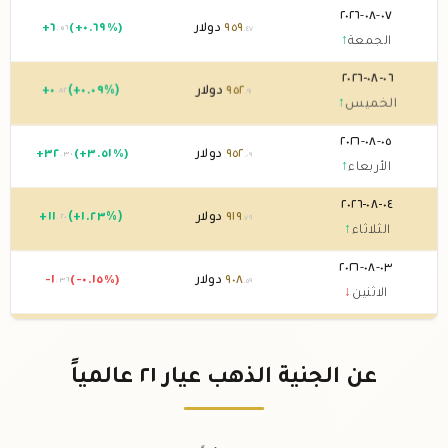
٠٧-٠٨-٢٠٢٦
٩٥٩
دولار
(+٠.٦٩%)
٦
+
.٥٦
.٤٧
الجمعة
↑
٠٦-٠٨-٢٠٢٦
٩٥٢
دولار
(+٠.٠٩%)
٠
+
.٨٢
.٩١
الخميس
↑
٠٥-٠٨-٢٠٢٦
٩٥٢
دولار
(+٣.٥١%)
٣٢
+
.٣٠
.٠٩
الأربعاء
↑
٠٤-٠٨-٢٠٢٦
٩١٩
دولار
(+١.٢٣%)
١١
+
.٢٠
.٧٩
الثلاثاء
↑
٠٣-٠٨-٢٠٢٦
٩٠٨
دولار
(-٠.١٥%)
-١
.٣٦
.٥٩
الاثنين
↓
٠٢-٠٨-٢٠٢٦
٩٠٩
دولار
0 (0%)
.٩٥
الأحد
→
عن الجنية الذهب عيار ٢١ عالمياً
٠١-٠٨-٢٠٢٦
٩٠٩
دولار
(-٠.٠٤%)
-٠
.٣٤
.٩٥
السبت
↓