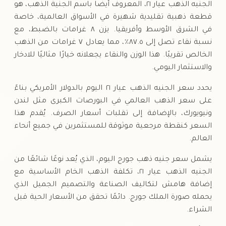
الجنيه الذهب عيار ٢١، المعروف أيضًا باسم الجنية الذهب، هو
قطعة ذهبية تقليدية شهيرة في الأسواق العالمية، خاصة
في الشرق الأوسط وأفريقيا. يزن ٨ غرامات بالضبط، مع
نسبة نقاء تصل إلى ٨٧.٥٪، مما يعادل ٧ غرامات من الذهب
الخالص تقريبًا. هذا الوزن والنقاء يجعلانه خيارًا مثاليًا للادخار
والاستثمار اليومي.
يحدد سعر الجنيه الذهب عيار ٢١ اليوم بالدولار الأمريكي بناءً
على سعر الذهب العالمي في البورصات الكبرى مثل لندن
ونيويورك، بالإضافة إلى تقلبات أسعار الصرف. يُقدم هذا
السعر كنقطة مرجعية موثوقة للمستثمرين في جميع أنحاء
العالم.
يشمل سعر جنيه ذهب جورج اليوم، الذي يُعد نوعًا شائعًا من
الجنيه الذهب عيار ٢١، تكلفة الذهب الخام الأساسية مع
إضافة هامش لتكاليف الصناعة والتصميم الجميل الذي
يحمله صورة الملك جورج. دائمًا تحقق من الأسعار الحية قبل
الشراء.