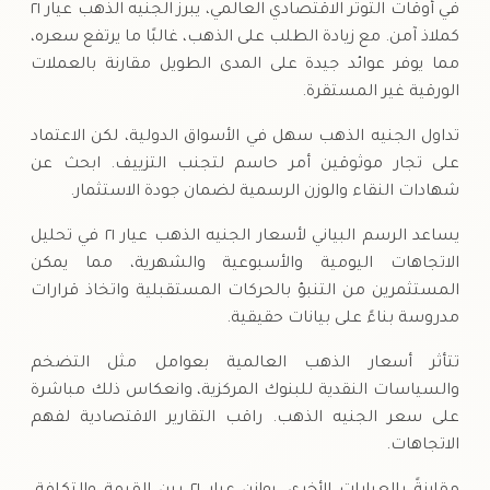
في أوقات التوتر الاقتصادي العالمي، يبرز الجنيه الذهب عيار ٢١
كملاذ آمن. مع زيادة الطلب على الذهب، غالبًا ما يرتفع سعره،
مما يوفر عوائد جيدة على المدى الطويل مقارنة بالعملات
الورقية غير المستقرة.
تداول الجنيه الذهب سهل في الأسواق الدولية، لكن الاعتماد
على تجار موثوقين أمر حاسم لتجنب التزييف. ابحث عن
شهادات النقاء والوزن الرسمية لضمان جودة الاستثمار.
يساعد الرسم البياني لأسعار الجنيه الذهب عيار ٢١ في تحليل
الاتجاهات اليومية والأسبوعية والشهرية، مما يمكن
المستثمرين من التنبؤ بالحركات المستقبلية واتخاذ قرارات
مدروسة بناءً على بيانات حقيقية.
تتأثر أسعار الذهب العالمية بعوامل مثل التضخم
والسياسات النقدية للبنوك المركزية، وانعكاس ذلك مباشرة
على سعر الجنيه الذهب. راقب التقارير الاقتصادية لفهم
الاتجاهات.