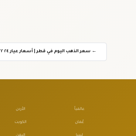
← سعر الذهب اليوم في قطر | أسعار عيار ٢٤ ٢٢ ٢١ بالريال القطري
عالمياً
الأردن
عُمان
الكويت
ليبيا
اليمن