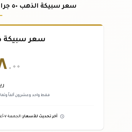
سعر سبيكة الذهب ٥٠ جرام عيار ٢١ في قطر - تحديث لحظي
سعر سبيكة ذهب ٥٠
٨
.٠٠
ري
فقط واحد وعشرون ألفاً وثمان
آخر تحديث
للأسعار
:
الجمعة ٠٧
أ