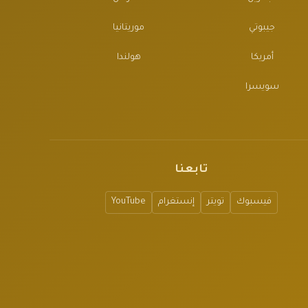
جيبوتي
موريتانيا
أمريكا
هولندا
سويسرا
تابعنا
فيسبوك
تويتر
إنستغرام
YouTube