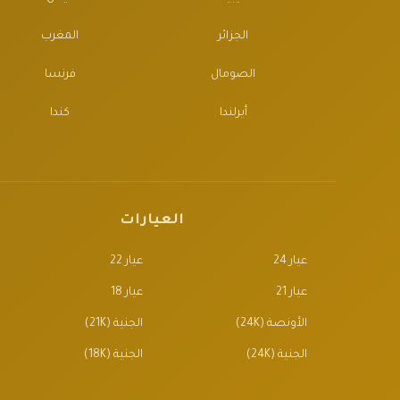
الجزائر
المغرب
الصومال
فرنسا
أيرلندا
كندا
العيارات
عيار 24
عيار 22
عيار 21
عيار 18
الأونصة (24K)
الجنية (21K)
الجنية (24K)
الجنية (18K)