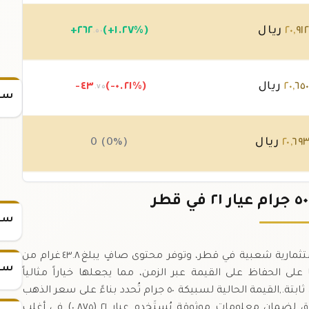
٩١٢
,
٢٠
ريال
(+١.٢٧%)
٢٦٢
+
.٥٠
٦٥
,
٢٠
ريال
(-٠.٢١%)
-٤٣
.٧٥
سعر
٦٩
,
٢٠
ريال
0 (0%)
٦٩
,
٢٠
ريال
0 (0%)
سعر
سبيكة ذهب ٥٠ جرام عيار ٢١ تُعدّ من أكثر السلالم الاستثمارية شعبية في قطر، وتوفر محتوى صافٍ يبلغ ٤٣.٨ غرام من
سعر
السبيكة بقدرتها على الحفاظ على القيمة عبر الزمن، مما يجعلها خياراً مثالياً
للمستثمرين الذين يبحثون عن تنويع محفظتهم بأصول ثابتة.,القيمة الحالية لسبيكة ٥٠ جرام تُحدد بناءً على سعر الذهب
الفوري في سوق قطر، مع تحديثات دقيقة كل ٥ دقائق لضمان معلومات موثوقة.,يُستَخدم عيار ٢١ (٠.٨٧٥) في أغلب