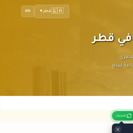
🇶🇦
قطر
EN
▼
 الريال القطري.
نية لتتبع
تحديث