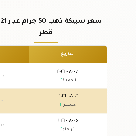
سع
قطر
التاريخ
٠٧-٠٨-٢٠٢٦
١
.٢٥
↑
الجمعة
٠٦-٠٨-٢٠٢٦
٠
.٠٠
↑
الخميس
٠٥-٠٨-٢٠٢٦
.٢٥
↑
الأربعاء