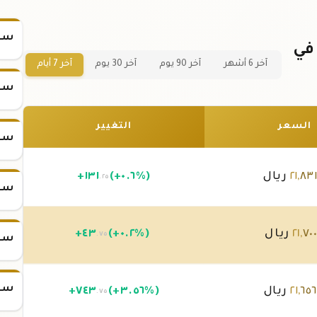
سعر
ر سبيكة ذهب 50 جرام عيار 21 في
آخر 6 أشهر
آخر 90 يوم
آخر 30 يوم
آخر 7 أيام
سعر
السعر
التغيير
سعر
٨٣
,
٢١
ريال
(+٠.٦%)
١٣١
+
.٢٥
سعر
٧٠
,
٢١
ريال
(+٠.٢%)
٤٣
+
.٧٥
سعر
سعر
٦٥٦
,
٢١
ريال
(+٣.٥٦%)
٧٤٣
+
.٧٥