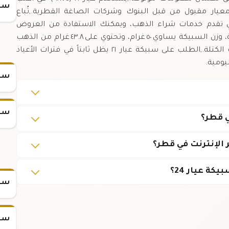
سعر
 معيار مقبول من قبل البنوك وشركات الصاغة القطرية.,تُباع
تي تقدم خدمات شراء الذهب، ويمكنك الاستفادة من العروض
الموسمية عند الشراء بأحجام أكبر.,من الناحية التقنية، وزن السبيكة يساوي ٥٠ غرام، وتحتوي على ٤٣.٨ غرام من الذهب
النقي، مع ما يبقى من سبائك أو معادن أخرى لتثبيت الكتلة.,الطلب على سبيكة عيار ٢١ يظل ثابتاً في فترات الأعياد
يومية.
سعر
سعر
سعر س
سعر س