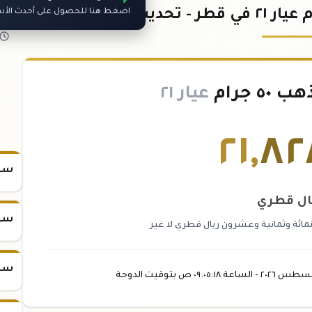
اضغط هنا للحصول على أحدث الأسعا
 جرام
عيار ٢١
٢١
,
٨٢
سعر س
ال قطري
سعر س
مائة وثمانية وعشرون ريال قطري لا غير
سعر س
غسطس
٢٠٢٦ -
الساعة
٠٩:٠٥
:١٨
ص
بتوقيت الدوحة