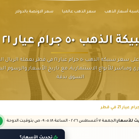
سبة أسعار الذهب
سعر الذهب عالميا
سعر الاونصة بالدولار
٥٠ جرام عيار ٢١ في قطر
احصل على سعر سبيكة الذهب ٥٠ جرام عيار ٢١ في قطر بعملة
 ومباشر للأنواع الاستثمارية، مع تاريخ الأسعار والرسوم البيا
السوق بدقة.
يث
للأسعار
:
الجمعة ٠٧
أغسطس
٢٠٢٦ -
الساعة
٠٩:٠٥
:١٨
ص
بتوقيت الدوحة
تحديث الأسعار؟