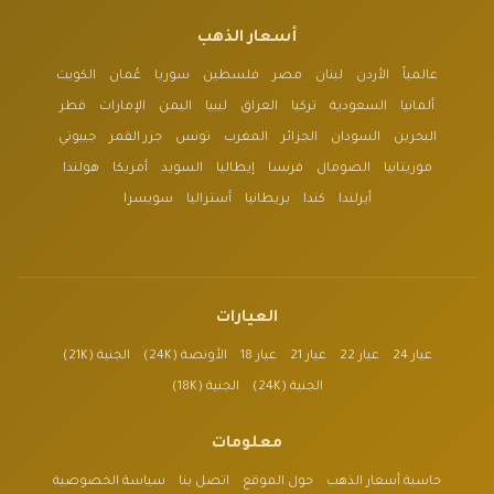
أسعار الذهب
عالمياً
الأردن
لبنان
مصر
فلسطين
سوريا
عُمان
الكويت
ألمانيا
السعودية
تركيا
العراق
ليبيا
اليمن
الإمارات
قطر
البحرين
السودان
الجزائر
المغرب
تونس
جزر القمر
جيبوتي
موريتانيا
الصومال
فرنسا
إيطاليا
السويد
أمريكا
هولندا
أيرلندا
كندا
بريطانيا
أستراليا
سويسرا
العيارات
عيار 24
عيار 22
عيار 21
عيار 18
الأونصة (24K)
الجنية (21K)
الجنية (24K)
الجنية (18K)
معلومات
حاسبة أسعار الذهب
حول الموقع
اتصل بنا
سياسة الخصوصية