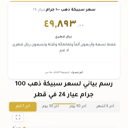
سعر سبيكة ذهب ١٠٠ جرام
عيار ٢٤
٤٩
,
٨٩٣
.٠٠
ريال قطري
فقط تسعة وأربعون ألفاً وثمانمائة وثلاثة وتسعون ريال قطري
لا غير
آخر تحديث
:
الجمعة ٠٧
٢٠٢٦ -
/٠٨/
٠٩:٠٥
ص
رسم بياني لسعر سبيكة ذهب 100
جرام عيار 24 في قطر
آخر 6 أشهر
آخر 90 يوم
آخر 30 يوم
آخر 7 أيام
٥٠٬٠٠٠٫٠٠