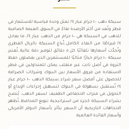
السبت
→
سبيكة ذهب ١٠٠ جرام عيار ٢٤ تمثل وحدة قياسية للاستثمار في
قطر وتُعد من أكثر الأرصدة نقاءً في السوق.,العيمة الصافية
للذهب في السبيكة هي ١٠٠ جرام من الذهب عيار ٢٤، ما يعادل
٢٤ قيراطًا من النقاء الكامل.,تُباع السبيكة بالريال القطري
وتُحدَّث أسعارها تلقائيًا كل ٥ دقائق لتوفير دقة عالية.,تُعتبر
سبيكة ١٠٠ جرام خيارًا مثاليًا للمستثمرين الذين يفضلون حفظ
الثروة في أصل ثابت غير متقلب.,يمكن للمتداولين في قطر
الاستفادة من فروق الأسعار بين البنوك وشركات الصرافة
للحصول على أفضل سعر شراء.,سبيكة الذهب ١٠٠ جرام عيار
٢٤ تُستقبل بسهولة في البنوك لتسهيل إجراءات الإيداع أو
التحويل.,في فترات الانخفاض الطفيف لسعر الذهب، يُنصح
بشراء السبيكة كجزء من استراتيجية تنويع المحافظ.,تُظهر
الاتجاهات التاريخية أن السعر يتأثر بأسعار الدولار الأمريكي
وأسعار الفائدة العالمية.