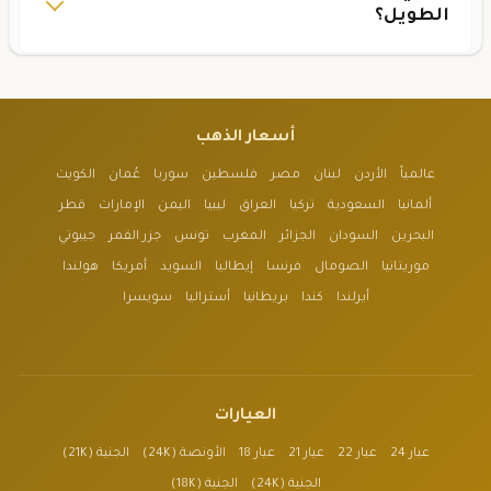
الطويل؟
أسعار الذهب
عالمياً
الأردن
لبنان
مصر
فلسطين
سوريا
عُمان
الكويت
ألمانيا
السعودية
تركيا
العراق
ليبيا
اليمن
الإمارات
قطر
البحرين
السودان
الجزائر
المغرب
تونس
جزر القمر
جيبوتي
موريتانيا
الصومال
فرنسا
إيطاليا
السويد
أمريكا
هولندا
أيرلندا
كندا
بريطانيا
أستراليا
سويسرا
العيارات
عيار 24
عيار 22
عيار 21
عيار 18
الأونصة (24K)
الجنية (21K)
الجنية (24K)
الجنية (18K)