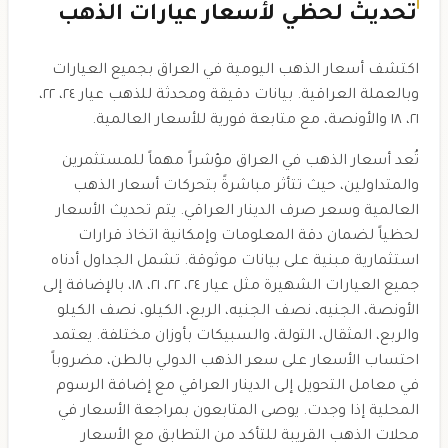
تحديث لحظي لأسعار عيارات الذهب
اكتشف أسعار الذهب اليومية في العراق بجميع العيارات
وبالعملة العراقية. بيانات دقيقة ومحدثة للذهب عيار ٢٤، ٢٢،
٢١، ١٨ والأونصة، مع متابعة فورية للأسعار العالمية.
تُعد أسعار الذهب في العراق مؤشراً مهماً للمستثمرين
والمتداولين، حيث تتأثر مباشرةً بتحركات أسعار الذهب
العالمية وسعر صرف الدينار العراقي. يتم تحديث الأسعار
لحظياً لضمان دقة المعلومات وإمكانية اتخاذ قرارات
استثمارية مبنية على بيانات موثوقة. تشمل الجداول أدناه
جميع العيارات الشهيرة مثل عيار ٢٤، ٢٢، ٢١، ١٨، بالإضافة إلى
الأونصة، الجنيه، نصف الجنيه، الربع، الكيلو، نصف الكيلو
والربع، المثقال، التولة، والسبيكات بأوزان مختلفة. يعتمد
احتساب الأسعار على سعر الذهب الدولي بالطن، مضروباً
في معامل التحويل إلى الدينار العراقي مع إضافة الرسوم
المحلية إذا وجدت. يوصى المتابعون بمراجعة الأسعار في
محلات الذهب القريبة للتأكد من التطابق مع الأسعار