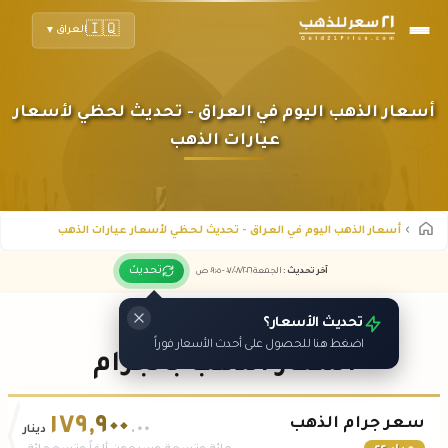
🇮🇶
العراق
▼
أسعار الذهب اليوم في العراق - تحديث لحظي لأسعار
عيارات الذهب
أسعار الذهب اليوم في العراق - تحديث لحظي لأسعار عيارات الذهب
تحديث
آخر تحديث
:
الجمعة ٠٧
٢٠٢٦ -
/٠٨/
٠٩:٠٥
ص
تحديث الأسعار؟
اضغط هنا للحصول على أحدث الأسعار فوراً
أسعار الذهب بالجرام
١٧٩
,
٩٠٠
سعر جرام الذهب
.٠٠
دينار