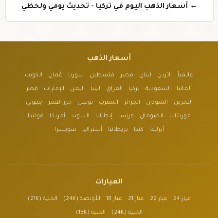
← أسعار الذهب اليوم في تركيا - تحديث يومي ولحظي
أسعار الذهب
عالمياً
الأردن
لبنان
مصر
فلسطين
سوريا
عُمان
الكويت
ألمانيا
السعودية
تركيا
العراق
ليبيا
اليمن
الإمارات
قطر
البحرين
السودان
الجزائر
المغرب
تونس
جزر القمر
جيبوتي
موريتانيا
الصومال
فرنسا
إيطاليا
السويد
أمريكا
هولندا
أيرلندا
كندا
بريطانيا
أستراليا
سويسرا
العيارات
عيار 24
عيار 22
عيار 21
عيار 18
الأونصة (24K)
الجنية (21K)
الجنية (24K)
الجنية (18K)