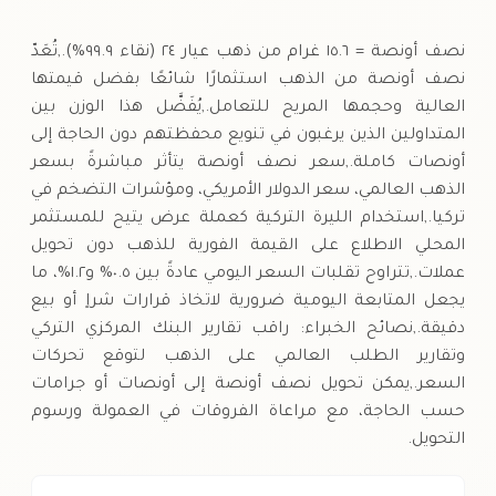
السبت
↑
نصف أونصة = ١٥.٦ غرام من ذهب عيار ٢٤ (نقاء ٩٩.٩%).,تُعَدّ
نصف أونصة من الذهب استثمارًا شائعًا بفضل قيمتها
العالية وحجمها المريح للتعامل.,يُفَضَّل هذا الوزن بين
المتداولين الذين يرغبون في تنويع محفظتهم دون الحاجة إلى
أونصات كاملة.,سعر نصف أونصة يتأثر مباشرةً بسعر
الذهب العالمي، سعر الدولار الأمريكي، ومؤشرات التضخم في
تركيا.,استخدام الليرة التركية كعملة عرض يتيح للمستثمر
المحلي الاطلاع على القيمة الفورية للذهب دون تحويل
عملات.,تتراوح تقلبات السعر اليومي عادةً بين ٠.٥% و١.٢%، ما
يجعل المتابعة اليومية ضرورية لاتخاذ قرارات شراٍ أو بيع
دقيقة.,نصائح الخبراء: راقب تقارير البنك المركزي التركي
وتقارير الطلب العالمي على الذهب لتوقع تحركات
السعر.,يمكن تحويل نصف أونصة إلى أونصات أو جرامات
حسب الحاجة، مع مراعاة الفروقات في العمولة ورسوم
التحويل.