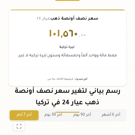
سعر نصف أونصة ذهب
عيار ٢٤
١٠١
,
٥٦٠
.٠٠
ليرة تركية
فقط مائة وواحد ألفاً وخمسمائة وستون ليرة تركية لا غير
آخر تحديث
:
الجمعة ٠٧
٢٠٢٦ -
/٠٨/
٠٩:٠٥
ص
رسم بياني لتغير سعر نصف أونصة
ذهب عيار 24 في تركيا
آخر 6 أشهر
آخر 90 يوم
آخر 30 يوم
آخر 7 أيام