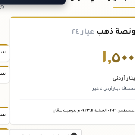
ونصة ذهب
عيار ٢٤
١
,
٥٠
سعر
سعر
نار أردني
ائة دينار أردني لا غير
غسطس
٢٠٢٦ -
الساعة
٠٩:٢٣
:١١
م
بتوقيت عمّان
سعر