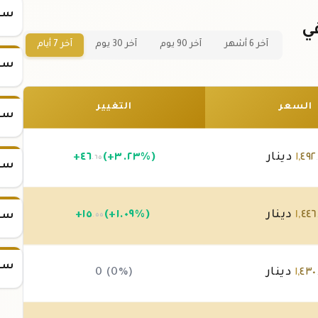
سعر
نصة ذهب عيار 24 في
آخر 6 أشهر
آخر 90 يوم
آخر 30 يوم
آخر 7 أيام
سعر
السعر
التغيير
سعر
٤٩٢
,
١
دينار
(+٣.٢٣%)
٤٦
+
.٦٥
سعر
٤٤٦
,
١
دينار
(+١.٠٩%)
١٥
+
سعر
.٥٥
سعر
٤٣٠
,
١
دينار
0 (0%)