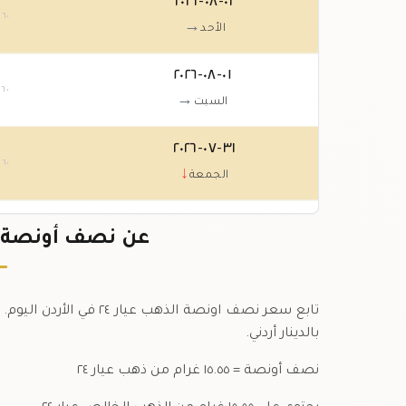
٠٢-٠٨-٢٠٢٦
.٦٠
→
الأحد
٠١-٠٨-٢٠٢٦
.٦٠
→
السبت
٣١-٠٧-٢٠٢٦
.٦٠
↓
الجمعة
٣٠-٠٧-٢٠٢٦
عن نصف أونصة ذهب عيار
٧٠
↑
الخميس
تابع سعر نصف اونصة الذه
بالدينار أردني.
نصف أونصة = ١٥.٥٥ غرام من ذهب عيار ٢٤