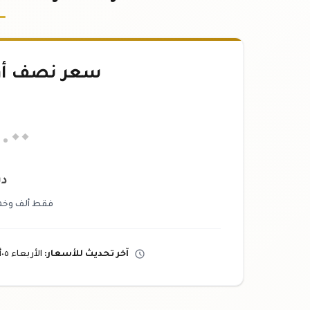
سعر نصف أ
٠
.٠٠
دي
فقط ألف وخمسم
آخر تحديث
للأسعار
:
الأربعاء ٠٥
أ