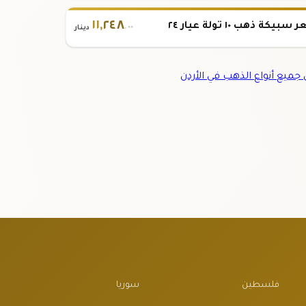
١١
,
٢٤٨
بيكة ذهب ١٠ تولة عيار ٢٤
.٠٠
دينار
ميع أنواع الذهب في الأردن
فلسطين
سوريا