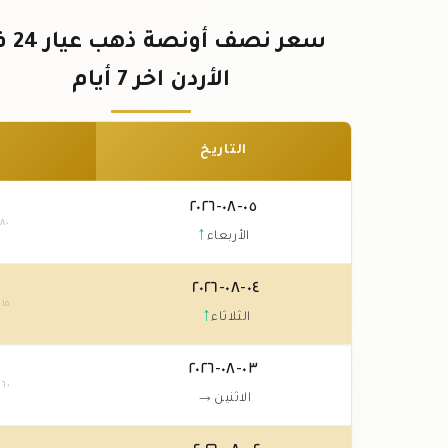
سعر نصف أو
الأردن اخر 7 أيام
التاريخ
٠٥-٠٨-٢٠٢٦
.٨٠
↑
الأربعاء
٠٤-٠٨-٢٠٢٦
.١٥
↑
الثلاثاء
٠٣-٠٨-٢٠٢٦
.٦٠
→
الاثنين