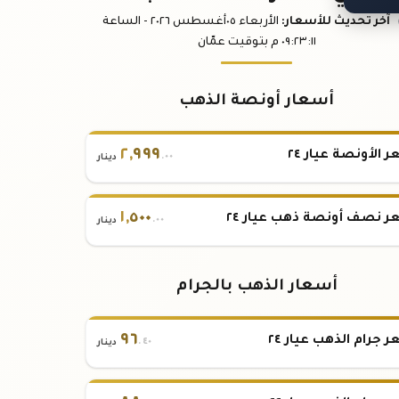
آخر تحديث
للأسعار
:
الأربعاء ٠٥
أغسطس
٢٠٢٦ -
الساعة
:١١
٠٩:٢٣
م
بتوقيت عمّان
أسعار أونصة الذهب
٢
,
٩٩٩
 الأونصة عيار ٢٤
.٠٠
دينار
١
,
٥٠٠
 نصف أونصة ذهب عيار ٢٤
.٠٠
دينار
أسعار الذهب بالجرام
٩٦
 جرام الذهب عيار ٢٤
.٤٠
دينار