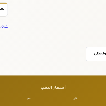
سعر س
عرض ج
 ولحظي
أسعار الذهب
لبنان
مصر