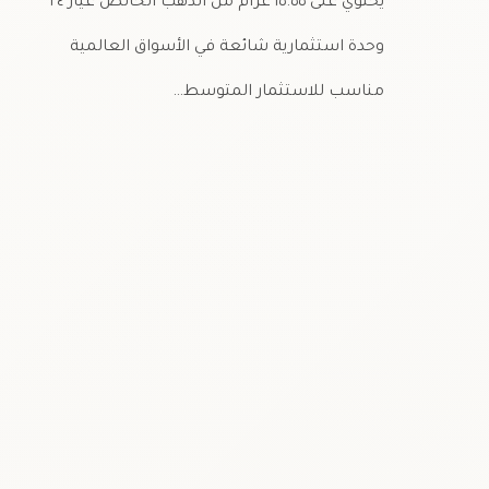
يحتوي على ١٥.٥٥ غرام من الذهب الخالص عيار ٢٤
وحدة استثمارية شائعة في الأسواق العالمية
مناسب للاستثمار المتوسط…