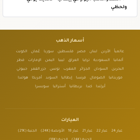
ولحظي
أسعار الذهب
عالمياً
الأردن
لبنان
مصر
فلسطين
سوريا
عُمان
الكويت
ألمانيا
السعودية
تركيا
العراق
ليبيا
اليمن
الإمارات
قطر
البحرين
السودان
الجزائر
المغرب
تونس
جزر القمر
جيبوتي
موريتانيا
الصومال
فرنسا
إيطاليا
السويد
أمريكا
هولندا
أيرلندا
كندا
بريطانيا
أستراليا
سويسرا
العيارات
عيار 24
عيار 22
عيار 21
عيار 18
الأونصة (24K)
الجنية (21K)
الجنية (24K)
الجنية (18K)