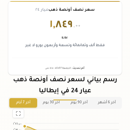
سعر نصف أونصة ذهب
عيار ٢٤
١
,
٨٤٩
.٠٠
يورو
فقط ألف وثمانمائة وتسعة وأربعون يورو لا غير
آخر تحديث
:
الجمعة ٠٧
٢٠٢٦ -
/٠٨/
٠٧:٠٥
ص
رسم بياني لسعر نصف أونصة ذهب
عيار 24 في إيطاليا
آخر 6 أشهر
آخر 90 يوم
آخر 30 يوم
آخر 7 أيام
١٬٨٦٠٫٠٠
١٬٨٤٠٫٠٠