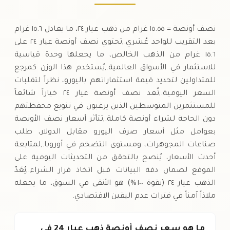
نصف أونصة = ١٥.٥٥ غرام من ذهب عيار ٢٤، ما يعادل ١٥.٦ غرام
بعد التقريب للواحد عُشري.,تحتوي نصف أونصة عيار ٢٤ على
١٥.٦ غرام من الذهب الخالص، ما يجعلها وحدة قياسية
للاستثمار في الأسواق العالمية.,يُستخدم هذا الوزن كمرجع
للمتداولين لتحديد قيمة استثماراتهم باليورو، نظراً لتقلبات
السعر اليومية.,تُعد نصف أونصة عيار ٢٤ خياراً شائعاً
للمستثمرين المتوسطين الذين يرغبون في تنويع محفظتهم
دون الحاجة لشراء أونصة كاملة.,تتأثر أسعار نصف الأونصة
بعوامل مثل أسعار صرف اليورو مقابل الدولار، طلب
صناعات المجوهرات، ومستوى التضخم في أوروبا.,لمتابعة
أحدث الأسعار، يُنصح بالتحقق من التحديثات اليومية على
الموقع لضمان دقة البيانات قبل اتخاذ قرار الشراء.,يُعَدّ
الذهب عيار ٢٤ (نقوة ١٠٠ %) هو الأنقى في السوق، ما يجعله
ملاذاً آمناً في فترات عدم اليقين الاقتصادي.
ما هو سعر نصف أونصة ذهب عيار 24 في