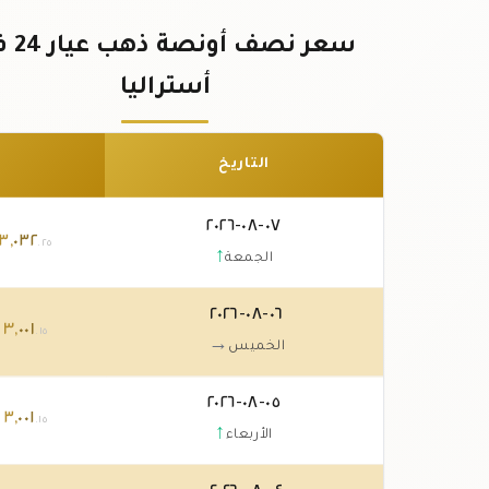
سعر نصف أو
أستراليا
التاريخ
٠٧-٠٨-٢٠٢٦
٣
,
٠٣٢
.٢٥
↑
الجمعة
٠٦-٠٨-٢٠٢٦
٠٠١
,
٣
د
.١٥
→
الخميس
٠٥-٠٨-٢٠٢٦
٠٠١
,
٣
د
.١٥
↑
الأربعاء