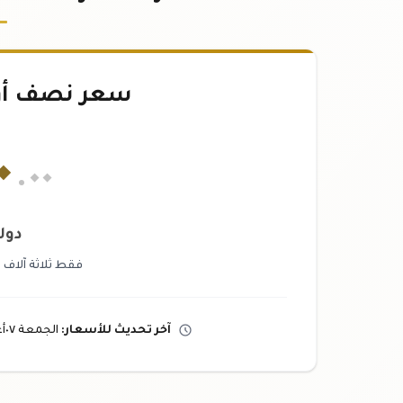
سعر نصف أ
٠
.٠٠
دول
فقط ثلاثة آلاف و
آخر تحديث
للأسعار
:
الجمعة ٠٧
أ