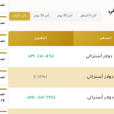
سعر س
نصة ذهب عيار 24 في
آخر 6 أشهر
آخر 90 يوم
آخر 30 يوم
آخر 7 أيام
سعر س
السعر
التغيير
سعر س
دولار أسترالي
(+١.٠٤%)
٣١
+
.١٠
سعر س
ولار أسترالي
0 (0%)
سعر س
ولار أسترالي
(+٢.٦٦%)
٧٧
+
.٧٥
٢٤