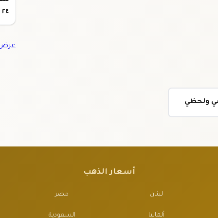
٢٤
عرض ج
مي ولحظي
أسعار الذهب
لبنان
مصر
ألمانيا
السعودية