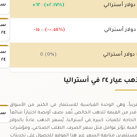
سعر س
ولار أسترالي
(+٢.١٧%)
٦٢
+
.٢٠
ولار أسترالي
(-٠.٥٤%)
-١٥
.٥٥
٢٤
دولار أسترالي
0 (0%)
٢٤
دولار أسترالي
(-٠.٥٤%)
-١٥
 في أستراليا
.٥٥
الذهب عيار ٢٤ تُعادل ١٥.٦ غرام تقريباً، وهي الوحدة القياسية للاستثمار في الكثير من الأسواق
اوة ٩٩.٩%، ما يضمن أقصى قدر من القيمة للذهب الخالص.,تُعد نصف أونصة اختياراً شائعاً
سعر
جة لكميات كبيرة.,في أستراليا، يُسعر الذهب عادةً بالدولار
محلية والعالمية.,تؤثر عوامل مثل سعر الصرف، الطلب الصناعي، ومؤشرات
ستثمرين متابعة السعر عبر هذا الموقع للحصول على تحديثات