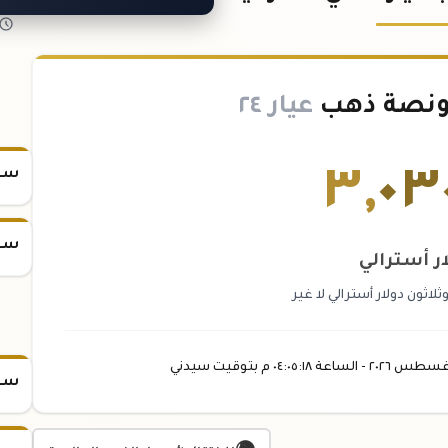
ونصة ذهب
عيار ٢٤
٣
,
٠٣
سعر
سعر
ار أسترالي
ثلاثون دولار أسترالي لا غير
غسطس
٢٠٢٦ -
الساعة
٠٤:٠٥
:١٨
م
بتوقيت سيدني
سعر