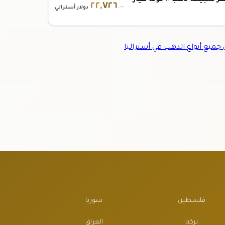
سعر سبيكة ذهب ١٠ تولة عيار
٢٢
,
٧٢٦
.٠٠
دولار أسترالي
ميع أنواع الذهب في أستراليا
فلسطين
سوريا
تركيا
العراق