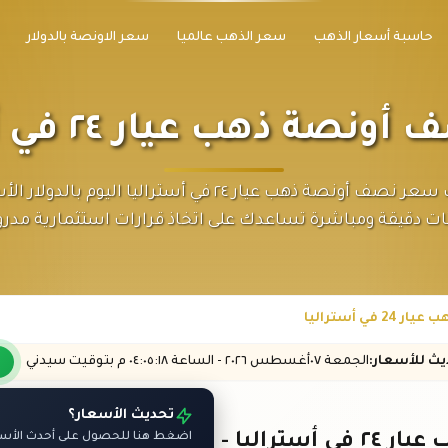
حاسبة أسعار الذهب
سعر الذهب عالميا
سعر الاونصة بالدولار
صة ذهب عيار ٢٤ في أستراليا
اكتشف سعر نصف أونصة ذهب عيار ٢٤ في أستراليا اليوم بالدول
ات دقيقة ومباشرة تساعدك على اتخاذ قرارات استثمارية مدر
ي أستراليا
ديث
للأسعار
:
الجمعة ٠٧
أغسطس
٢٠٢٦ -
الساعة
٠٤:٠٥
:١٨
م
بتوقيت سيدني
تحديث الأسعار؟
يا - اليوم
اضغط هنا للحصول على أحدث الأسعا