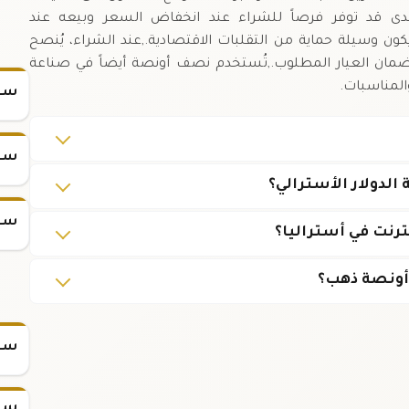
صيرة المدى قد توفر فرصاً للشراء عند انخفاض السعر وبيعه عند
ون وسيلة حماية من التقلبات الاقتصادية.,عند الشراء، يُنصح
قق من شهادة النقاوة (Certificate of Purity) لضمان العيار المطلوب.,تُستخدم نصف أونصة أيضاً في صناعة
والمناسبات.
سعر
سعر
لدولار الأسترالي؟
سعر
رنت في أستراليا؟
 أونصة ذهب؟
سعر س