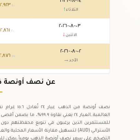
٠٤-٠٨-٢٠٢٦
٩٢٣
,
٢
د
.٤٠
↑
الثلاثاء
٠٣-٠٨-٢٠٢٦
٨٦١
,
٢
د
.٢٠
↓
الاثنين
٠٢-٠٨-٢٠٢٦
٢
,
٨٧٦
.٧٥
→
الأحد
٠١-٠٨-٢٠٢٦
٢
,
٨٧٦
عن نصف أونصة ذهب عيار ٢٤
.٧٥
↓
السبت
نصف أونصة من 
العالمية.,العيار ٢٤ يعني نق
للمستثمرين الذين يرغبون في تنويع محفظتهم دون الحا
الأسترالي (AUD) لتسهيل مقارنة الأسعار ال
التضخم على سعر نصف أونصة الذهب يومياً.,يمكن للم