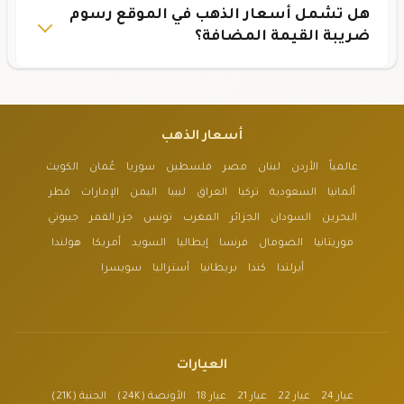
هل تشمل أسعار الذهب في الموقع رسوم
ضريبة القيمة المضافة؟
أسعار الذهب
عالمياً
الأردن
لبنان
مصر
فلسطين
سوريا
عُمان
الكويت
ألمانيا
السعودية
تركيا
العراق
ليبيا
اليمن
الإمارات
قطر
البحرين
السودان
الجزائر
المغرب
تونس
جزر القمر
جيبوتي
موريتانيا
الصومال
فرنسا
إيطاليا
السويد
أمريكا
هولندا
أيرلندا
كندا
بريطانيا
أستراليا
سويسرا
العيارات
عيار 24
عيار 22
عيار 21
عيار 18
الأونصة (24K)
الجنية (21K)