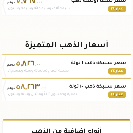
٧
,
٧٦٧
سعر نصف أونصة ذهب
.٠٠
درهم
عيار ٢٤
سبعة آلاف وسبعمائة وسبعة وستون
أسعار الذهب المتميزة
٥
,
٨٢٦
سعر سبيكة ذهب ١ تولة
.٠٠
درهم
عيار ٢٤
خمسة آلاف وثمانمائة وستة وعشرون
٥٨
,
٢٦٣
سعر سبيكة ذهب ١٠ تولة
.٠٠
درهم
عيار ٢٤
ثمانية وخمسون ألفاً ومائتان وثلاثة وستون
أنواع إضافية من الذهب