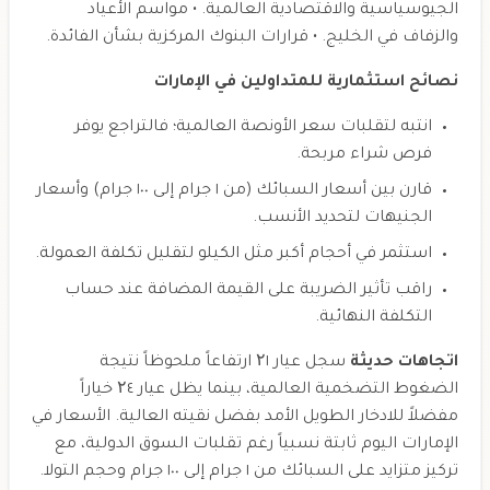
الجيوسياسية والاقتصادية العالمية. • مواسم الأعياد
والزفاف في الخليج. • قرارات البنوك المركزية بشأن الفائدة.
نصائح استثمارية للمتداولين في الإمارات
انتبه لتقلبات سعر الأونصة العالمية؛ فالتراجع يوفر
فرص شراء مربحة.
قارن بين أسعار السبائك (من ١ جرام إلى ١٠٠ جرام) وأسعار
الجنيهات لتحديد الأنسب.
استثمر في أحجام أكبر مثل الكيلو لتقليل تكلفة العمولة.
راقب تأثير الضريبة على القيمة المضافة عند حساب
التكلفة النهائية.
اتجاهات حديثة
سجل عيار ۲١ ارتفاعاً ملحوظاً نتيجة
الضغوط التضخمية العالمية، بينما يظل عيار ۲٤ خياراً
مفضلاً للادخار الطويل الأمد بفضل نقيته العالية. الأسعار في
الإمارات اليوم ثابتة نسبياً رغم تقلبات السوق الدولية، مع
تركيز متزايد على السبائك من ١ جرام إلى ١٠٠ جرام وحجم التولا.