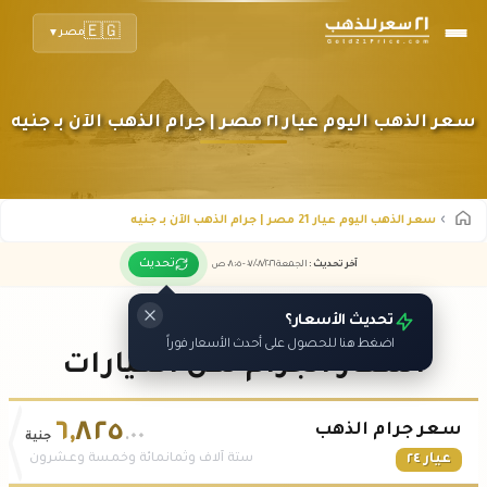
🇪🇬
مصر
▼
سعر الذهب اليوم عيار ٢١ مصر | جرام الذهب الآن بـ جنيه
سعر الذهب اليوم عيار 21 مصر | جرام الذهب الآن بـ جنيه
تحديث
آخر تحديث
:
الجمعة ٠٧
٢٠٢٦ -
/٠٨/
٠٨:٠٥
ص
تحديث الأسعار؟
اضغط هنا للحصول على أحدث الأسعار فوراً
أسعار الجرام لكل العيارات
٦
,
٨٢٥
سعر جرام الذهب
.٠٠
جنية
عيار ٢٤
ستة آلاف وثمانمائة وخمسة وعشرون