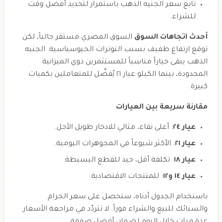
تابع سعر الجنيه الذهب باستمرار لتحديد أفضل وقت
للشراء.
أحدث اتجاهات السوق
السوق المصري مستقر حالياً، لكن
توقع ارتفاع طفيف بسبب التوترات الجيوسياسية. الجنيه
الذهب يبقى خياراً مناسباً للمستثمرين ذوي الميزانية
المحدودة، بينما الكيلو عيار ٢١ يُفضَّل للمتعاملين بكميات
كبيرة.
مقارنة سريعة بين العيارات
عيار ٢٤
: أعلى نقاء، مثالي للادخار طويل الأجل.
عيار ٢١
: الأكثر شيوعاً في المجوهرات اليومية.
عيار ١٨
: تكلفة أقل، جيد للقطع البسيطة.
عيار ١٤ و١٢
: للمنتجات الاقتصادية.
باستخدام الجدول أدناه، ستحصل على سعر الجرام
والسبائك للبيع والشراء فوراً. لا تتردّد في مراجعة الأسعار
عدة مرات خلال اليوم لضمان أفضل صفقة.