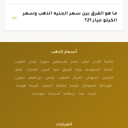
ما هو الفرق بين سعر الجنيه الذهب وسعر
الكيلو عيار 21؟
أسعار الذهب
عالمياً
الأردن
لبنان
مصر
فلسطين
سوريا
عُمان
الكويت
ألمانيا
السعودية
تركيا
العراق
ليبيا
اليمن
الإمارات
قطر
البحرين
السودان
الجزائر
المغرب
تونس
جزر القمر
جيبوتي
موريتانيا
الصومال
فرنسا
إيطاليا
السويد
أمريكا
هولندا
أيرلندا
كندا
بريطانيا
أستراليا
سويسرا
العيارات