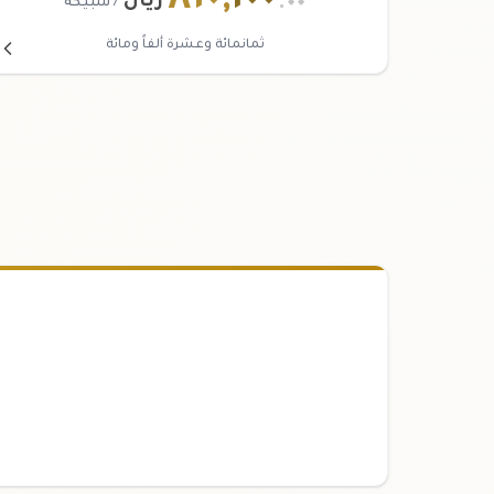
٨١٠
,
١٠٠
.٠٠
ريال
/ سبيكة
ثمانمائة وعشرة ألفاً ومائة