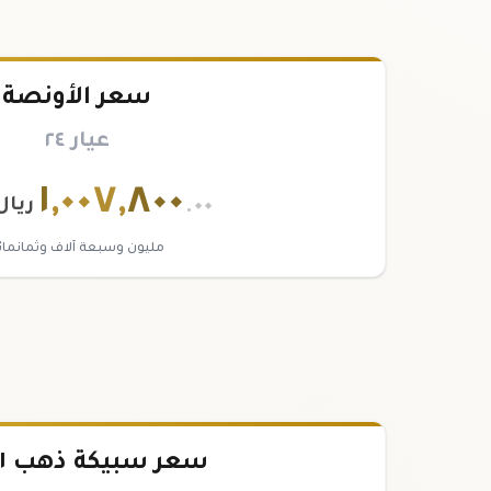
سعر الأونصة
عيار ٢٤
١
,
٠٠٧
,
٨٠٠
.٠٠
ريال
مليون وسبعة آلاف وثمانمائ
سعر سبيكة ذهب ١ تولة