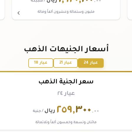
١
,
٦٢٠
,
١٠٠
.٠٠
ريال
/ سبيكة
مليون وستمائة وعشرون ألفاً ومائة
أسعار الجنيهات الذهب
عيار 24
عيار 21
عيار 18
سعر الجنية الذهب
عيار ٢٤
٢٥٩
,
٣٠٠
.٠٠
ريال
/ جنية
مائتان وتسعة وخمسون ألفاً وثلاثمائة