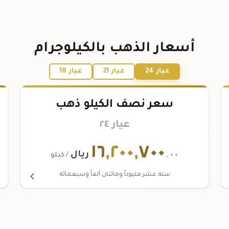
أسعار الذهب بالكيلوجرام
عيار 24
عيار 21
عيار 18
سعر نصف الكيلو ذهب
عيار ٢٤
١٦
,
٢٠٠
,
٧٠٠
.٠٠
ريال
/ كيلو
ستة عشر مليوناً ومائتان ألفاً وسبعمائة