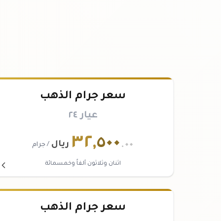
سعر جرام الذهب
عيار ٢٤
٣٢
,
٥٠٠
.٠٠
ريال
/ جرام
اثنان وثلاثون ألفاً وخمسمائة
سعر جرام الذهب