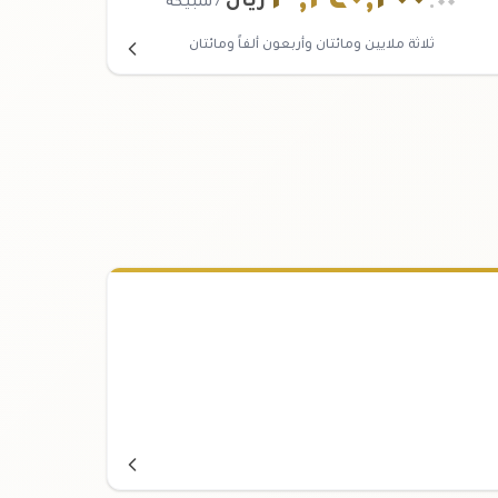
٣
,
٢٤٠
,
٢٠٠
.٠٠
ريال
/ سبيكة
ثلاثة ملايين ومائتان وأربعون ألفاً ومائتان