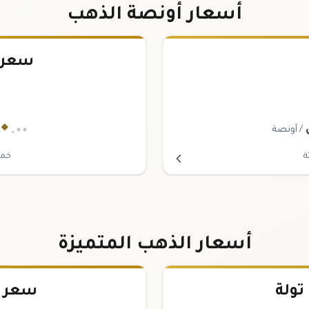
أسعار أونصة الذهب
سعر 
٠
.٠٠
/ أونصة
ة
خمس
أسعار الذهب المتميزة
سعر سبي