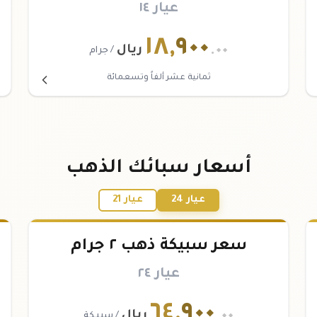
عيار ١٤
١٨
,
٩٠٠
.٠٠
ريال
/ جرام
ثمانية عشر ألفاً وتسعمائة
أسعار سبائك الذهب
عيار 24
عيار 21
سعر سبيكة ذهب ٢ جرام
عيار ٢٤
٦٤
,
٩٠٠
.٠٠
ريال
/ سبيكة