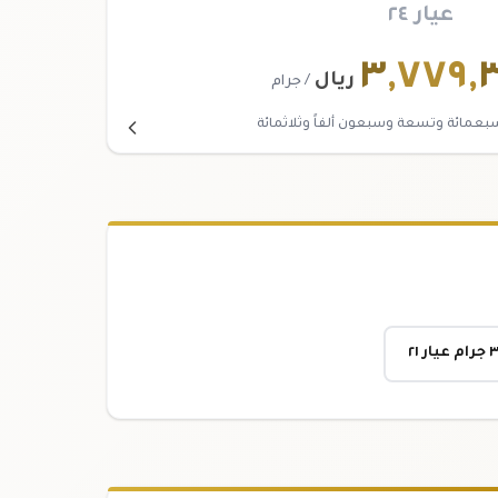
عيار ٢٤
٣
,
٧٧٩
,
ريال
/ جرام
سبعمائة وتسعة وسبعون ألفاً وثلاثمائة