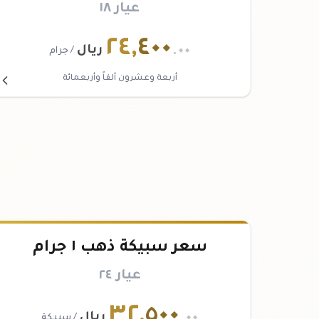
عيار ١٨
٢٤
,
٤٠٠
.٠٠
ريال
/ جرام
أربعة وعشرون ألفاً وأربعمائة
سعر سبيكة ذهب ١ جرام
عيار ٢٤
٣٢
,
٥٠٠
.٠٠
ريال
/ سبيكة