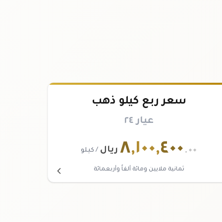
سعر ربع كيلو ذهب
عيار ٢٤
٨
,
١٠٠
,
٤٠٠
.٠٠
ريال
/ كيلو
ثمانية ملايين ومائة ألفاً وأربعمائة