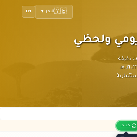
🇾🇪
اليمن
EN
▼
يومي ولحظي
ت دقيقة
ومحدثة لأسعار الذهب بالريال يمني. احصل على أسعار الذهب عيار ٢٤، ٢٢، ٢١، ١٨،
تثمارية
تحديث