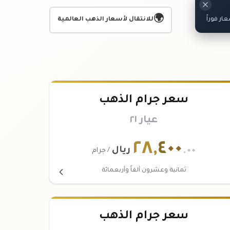
🌍
ر فوراً
للانتقال لأسعار الذهب العالمية
سعر جرام الذهب
عيار ٢١
٢٨
,
٤٠٠
.٠٠
ريال
/ جرام
ثمانية وعشرون ألفاً وأربعمائة
سعر جرام الذهب