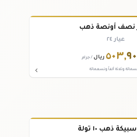
نصف أونصة ذهب
عيار ٢٤
٥٠٣
,
٩٠
ريال
/ جرام
مائة وثلاثة ألفاً وتسعمائة
كة ذهب ١٠ تولة