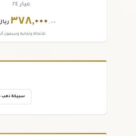
عيار ٢٤
٣٧٨
,
٠٠٠
.٠٠
ريال
ثلاثمائة وثمانية وسبعون ألفا
سبيكة ذهب ٨٥ جرام عيار ٢٤