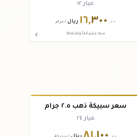
عيار ١٢
١٦
,
٣٠٠
.٠٠
ريال
/ جرام
ستة عشر ألفاً وثلاثمائة
سعر سبيكة ذهب ٢.٥ جرام
عيار ٢٤
٨١
,
١٠٠
.٠٠
ريال
/ سبيكة