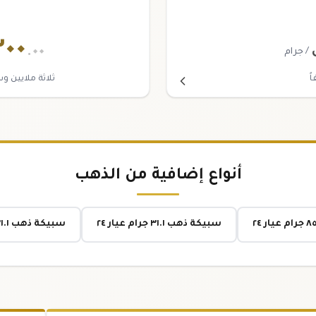
٣٠٠
.٠٠
/ جرام
ً
ثلاثة ملايين و
أنواع إضافية من الذهب
سبيكة ذهب ٣١.١ جرام عيار ٢٤
سبيكة ذهب ٣١.١ جرام عيار ٢١