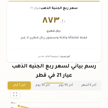
سعر ربع الجنية الذهب
عيار ٢١
٨٧٣
.١٠
ريال قطري
فقط ثمانمائة وثلاثة وسبعون ريال قطري لا غير
آخر تحديث
:
الجمعة ٠٧
٢٠٢٦ -
/٠٨/
٠٩:٠٥
ص
رسم بياني لسعر ربع الجنيه الذهب
عيار 21 في قطر
آخر 6 أشهر
آخر 90 يوم
آخر 30 يوم
آخر 7 أيام
٨٨٠٫٠٠
٨٧٠٫٠٠