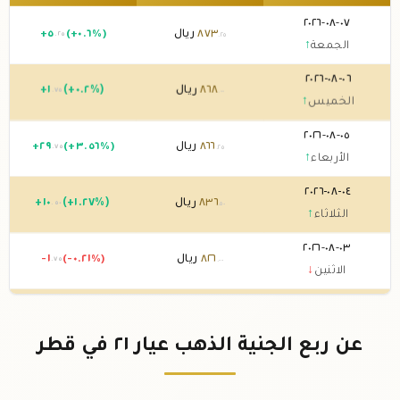
٠٧-٠٨-٢٠٢٦
٨٧٣
ريال
(+٠.٦%)
٥
+
.٢٥
.٢٥
الجمعة
↑
٠٦-٠٨-٢٠٢٦
٨٦٨
ريال
(+٠.٢%)
١
+
.٧٥
.٠٠
الخميس
↑
٠٥-٠٨-٢٠٢٦
٨٦٦
ريال
(+٣.٥٦%)
٢٩
+
.٧٥
.٢٥
الأربعاء
↑
٠٤-٠٨-٢٠٢٦
٨٣٦
ريال
(+١.٢٧%)
١٠
+
.٥٠
.٥٠
الثلاثاء
↑
٠٣-٠٨-٢٠٢٦
٨٢٦
ريال
(-٠.٢١%)
-١
.٧٥
.٠٠
الاثنين
↓
٠٢-٠٨-٢٠٢٦
٨٢٧
ريال
0 (0%)
.٧٥
الأحد
→
عن ربع الجنية الذهب عيار ٢١ في قطر
٠١-٠٨-٢٠٢٦
٨٢٧
ريال
0 (0%)
.٧٥
السبت
→