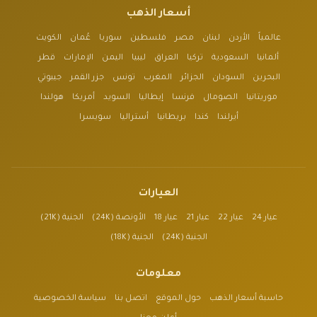
أسعار الذهب
عالمياً
الأردن
لبنان
مصر
فلسطين
سوريا
عُمان
الكويت
ألمانيا
السعودية
تركيا
العراق
ليبيا
اليمن
الإمارات
قطر
البحرين
السودان
الجزائر
المغرب
تونس
جزر القمر
جيبوتي
موريتانيا
الصومال
فرنسا
إيطاليا
السويد
أمريكا
هولندا
أيرلندا
كندا
بريطانيا
أستراليا
سويسرا
العيارات
عيار 24
عيار 22
عيار 21
عيار 18
الأونصة (24K)
الجنية (21K)
الجنية (24K)
الجنية (18K)
معلومات
حاسبة أسعار الذهب
حول الموقع
اتصل بنا
سياسة الخصوصية