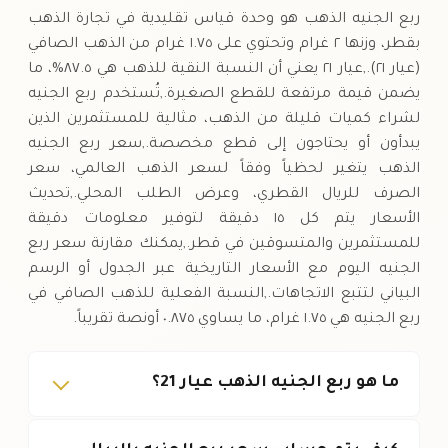
ربع الجنيه الذهب هو وحدة قياس تقليدية في تجارة الذهب
بقطر، وزنها ٢ غرام وتحتوي على ١.٧٥ غرام من الذهب الصافي
(عيار ٢١).,عيار ٢١ يعني أن النسبة النقية للذهب هي ٨٧.٥%، ما
يضمن قيمة مرتفعة للقطع الصغيرة.,تُستخدم ربع الجنيه
لشراء كميات قليلة من الذهب، مثالية للمستثمرين الذين
يبدأون أو يحتاجون إلى قطع مخصصة.,سعر ربع الجنيه
الذهب يتغير لحظياً وفقاً لسعر الذهب العالمي، سعر
الصرف للريال القطري، وعرض الطلب المحلي.,تحديث
الأسعار يتم كل ١٥ دقيقة لتوفير معلومات دقيقة
للمستثمرين والمتسوقين في قطر.,يمكنك مقارنة سعر ربع
الجنيه اليوم مع الأسعار التاريخية عبر الجدول أو الرسم
البياني لتتبع الاتجاهات.,النسبة الفعلية للذهب الصافي في
ربع الجنيه هي ١.٧٥ غرام، ما يساوي ٠.٨٧٥ أونصة تقريباً.
ما هو ربع الجنيه الذهب عيار 21؟