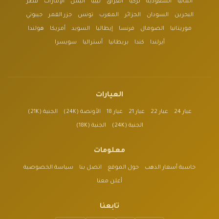
ألمانيا
السعودية
تركيا
العراق
ليبيا
اليمن
الإمارات
قطر
البحرين
السودان
الجزائر
المغرب
تونس
جزر القمر
جيبوتي
موريتانيا
الصومال
فرنسا
إيطاليا
السويد
أمريكا
هولندا
أيرلندا
كندا
بريطانيا
أستراليا
سويسرا
العيارات
عيار 24
عيار 22
عيار 21
عيار 18
الأونصة (24K)
الجنية (21K)
الجنية (24K)
الجنية (18K)
معلومات
حاسبة أسعار الذهب
حول الموقع
اتصل بنا
سياسة الخصوصية
أعلن معنا
تابعنا