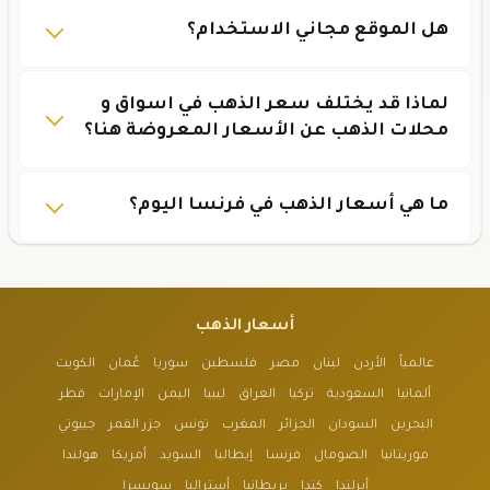
هل الموقع مجاني الاستخدام؟
لماذا قد يختلف سعر الذهب في اسواق و
محلات الذهب عن الأسعار المعروضة هنا؟
ما هي أسعار الذهب في فرنسا اليوم؟
أسعار الذهب
عالمياً
الأردن
لبنان
مصر
فلسطين
سوريا
عُمان
الكويت
ألمانيا
السعودية
تركيا
العراق
ليبيا
اليمن
الإمارات
قطر
البحرين
السودان
الجزائر
المغرب
تونس
جزر القمر
جيبوتي
موريتانيا
الصومال
فرنسا
إيطاليا
السويد
أمريكا
هولندا
أيرلندا
كندا
بريطانيا
أستراليا
سويسرا