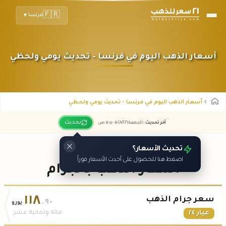
🇫🇷
فرنسا
▼
أسعار الذهب اليوم في فرنسا - تحديث يومي ولحظي
أسعار الذهب اليوم في فرنسا - تحديث يومي ولحظي
تحديث
آخر تحديث
:
الجمعة ٠٧
٢٠٢٦ -
/٠٨/
٠٧:٠٥
ص
تحديث الأسعار؟
اضغط هنا للحصول على أحدث الأسعار فوراً
أسعار الذهب بالجرام
١١٨
سعر جرام الذهب
.٩٠
يورو
عيار ٢٤
مائة وثمانية عشر