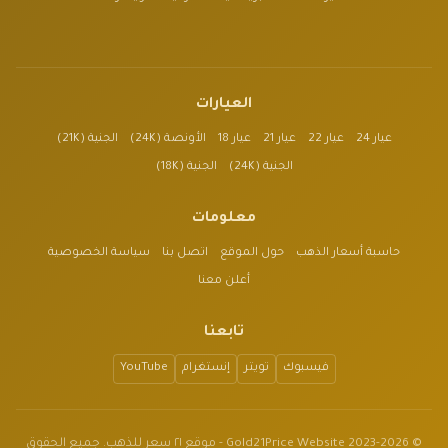
العيارات
عيار 24
عيار 22
عيار 21
عيار 18
الأونصة (24K)
الجنية (21K)
الجنية (24K)
الجنية (18K)
معلومات
حاسبة أسعار الذهب
حول الموقع
اتصل بنا
سياسة الخصوصية
أعلن معنا
تابعنا
فيسبوك
تويتر
إنستغرام
YouTube
© 2023-2026 Gold21Price Website - موقع ٢١ سعر للذهب. جميع الحقوق