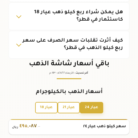
هل يمكن شراء ربع كيلو ذهب عيار 18
كاستثمار في قطر؟
كيف أثرت تقلبات سعر الصرف على سعر
ربع كيلو الذهب في قطر؟
باقي أسعار شاشة الذهب
آخر تحديث
:
الأربعاء ٠٥
٢٠٢٦ -
/٠٨/
٠٩:٢٣
م
أسعار الذهب بالكيلوجرام
عيار 24
عيار 21
عيار 18
٤٩٥
,
٠٨٧
سعر كيلو ذهب عيار ٢٤
.٠٠
ريال