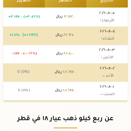
التاريخ
السعر
التغيير
٠٥-٠٨-٢٠٢٦
٨١٢
,
٩٢
ريال
(+٣.٥٦%)
١٨٧
,
٣
+
.٥٠
.٥٠
الأربعاء
↑
٠٤-٠٨-٢٠٢٦
٦٢٥
,
٨٩
ريال
(+١.٢٧%)
١٢٥
,
١
+
.٠٠
.٠٠
الثلاثاء
↑
٠٣-٠٨-٢٠٢٦
٥٠٠
,
٨٨
ريال
(-٠.٢١%)
١٨٧
,
-
.٥٠
.٠٠
الاثنين
↓
٠٢-٠٨-٢٠٢٦
٦٨٧
,
٨٨
ريال
0 (0%)
.٥٠
الأحد
→
٠١-٠٨-٢٠٢٦
٦٨٧
,
٨٨
ريال
0 (0%)
.٥٠
السبت
→
٣١-٠٧-٢٠٢٦
٦٨٧
,
٨٨
ريال
(-١.٦٦%)
٥٠٠
,
-١
.٠٠
.٥٠
الجمعة
↓
عن ربع كيلو ذهب عيار ١٨ في قطر
٣٠-٠٧-٢٠٢٦
١٨٧
,
٩٠
ريال
(+٢.٥٦%)
٢٥٠
,
٢
+
.٠٠
.٥٠