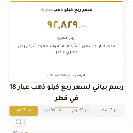
سعر ربع كيلو ذهب
عيار ١٨
٩٢
,
٨٢٩
.٠٠
ريال قطري
فقط اثنان وتسعون ألفاً وثمانمائة وتسعة وعشرون ريال
قطري لا غير
آخر تحديث
:
الأربعاء ٠٥
٢٠٢٦ -
/٠٨/
٠٩:٢٣
م
رسم بياني لسعر ربع كيلو ذهب عيار 18
في قطر
آخر 6 أشهر
آخر 90 يوم
آخر 30 يوم
آخر 7 أيام
٩٣٬٠٠٠٫٠٠