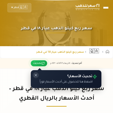
🇶🇦
قطر
▼
سعر ربع كيلو الذهب عيار ١٨ في قطر
🇶🇦
سعر ربع كيلو الذهب عيار 18 في قطر
تحديث
آخر تحديث
:
الأربعاء ٠٥
٢٠٢٦ -
/٠٨/
٠٩:٢٣
م
تحديث الأسعار؟
اضغط هنا للحصول على أحدث الأسعار فوراً
سعر ربع كيلو الذهب عيار ١٨ في قطر –
أحدث الأسعار بالريال القطري