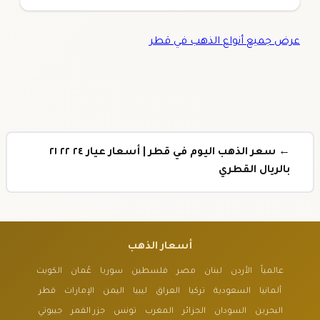
عرض جميع أنواع الذهب في قطر
← سعر الذهب اليوم في قطر | أسعار عيار ٢٤ ٢٢ ٢١
بالريال القطري
أسعار الذهب
عالمياً
الأردن
لبنان
مصر
فلسطين
سوريا
عُمان
الكويت
ألمانيا
السعودية
تركيا
العراق
ليبيا
اليمن
الإمارات
قطر
البحرين
السودان
الجزائر
المغرب
تونس
جزر القمر
جيبوتي