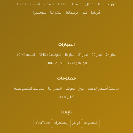
موريتانيا
الصومال
فرنسا
إيطاليا
السويد
أمريكا
هولندا
أيرلندا
كندا
بريطانيا
أستراليا
سويسرا
العيارات
عيار 24
عيار 22
عيار 21
عيار 18
الأونصة (24K)
الجنية (21K)
الجنية (24K)
الجنية (18K)
معلومات
حاسبة أسعار الذهب
حول الموقع
اتصل بنا
سياسة الخصوصية
أعلن معنا
تابعنا
فيسبوك
تويتر
إنستغرام
YouTube