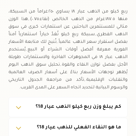
الخميس
↑
ربع كيلو من الذهب عيار ١٨ يساوي ٢٥٠ غراماً من السبيكة،
منها ١٨٧.٥ غرام من الذهب الخالص (نقاء ٠.٧٥).,هذا الوزن
مثالي للمستثمرين الباحثين عن استثمارات كبرى في سوق
الذهب القطري.,سبيكة ربع كيلو تُعَدّ خياراً استثمارياً آمناً
بفضل استقرار سعر الذهب عالمياً.,تُتيح لك متابعة الأسعار
الفورية معرفة أفضل أوقات الشراء أو البيع.,يُستخدم
الذهب عيار ١٨ في المجوهرات الفاخرة والاستثمارات طويلة
الأجل بفضل توازن النقاء والقوة.,تحليل سوق الذهب اليوم
يُظهر توجهات الأسعار بناءً على أسعار الصرف العالمية
والتقلبات الإقليمية.,تأكد من مراجعة الجدول التاريخي
والرسوم البيانية لتحديد اتجاه السعر على المدى القريب.
كم يبلغ وزن ربع كيلو الذهب عيار 18؟
ما هو النقاء الفعلي للذهب عيار 18؟