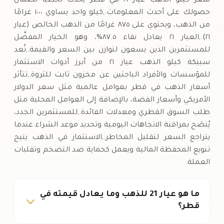
سعر كيلو الذهب عيار ٢١ في قطر يُحدَّث لحظيًا لضمان
حصولك على أحدث المعلومات.,كيلو واحد يساوي ١٠٠٠ غرامًا
من الذهب، ويحتوي على ٨٧٥ غرامًا من الذهب الخالص (عيار
٢١).,العيار ٢١ يعادل نقاء ٨٧.٥%، وهو الخيار المفضَّل
للمستثمرين الذين يسعون لتوازن بين السعر والقيمة.,تُعد
سبيكة كيلو الذهب عيار ٢١ من أبرز أدوات الاستثمار
للمؤسسات والأفراد الباحثين عن مخزون ثابت للثروة.,تتأثر
أسعار الذهب في قطر بعوامل عالمية مثل سعر الدولار
الأمريكي وأسعار الفضة، بالإضافة إلى العوامل المحلية مثل
طلب السوق القطري ومعدلات الفائدة.,للمستثمرين الجدد،
يُنصَح بمراقبة الاتجاهات اليومية وتحديد موعد الشراء عندما
يتراجع السعر لتقليل المخاطر.,الاستثمار في الذهب يتيح
تنويع المحفظة المالية ويعمل كحماية ضد التضخم وتقلبات
العملة.
ما هو عيار 21 للذهب وما يعادل قيمته في
قطر؟