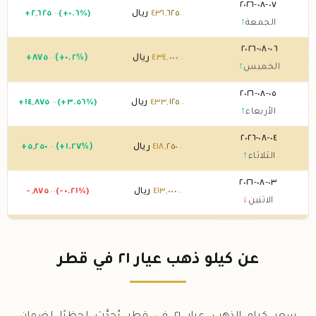
٠٧-٠٨-٢٠٢٦
٦٢٥
,
٤٣٦
ريال
(+٠.٦%)
٦٢٥
,
٢
+
.٠٠
.٠٠
الجمعة
↑
٠٦-٠٨-٢٠٢٦
٠٠٠
,
٤٣٤
ريال
(+٠.٢%)
٨٧٥
+
.٠٠
.٠٠
الخميس
↑
٠٥-٠٨-٢٠٢٦
١٢٥
,
٤٣٣
ريال
(+٣.٥٦%)
٨٧٥
,
١٤
+
.٠٠
.٠٠
الأربعاء
↑
٠٤-٠٨-٢٠٢٦
٢٥٠
,
٤١٨
ريال
(+١.٢٧%)
٢٥٠
,
٥
+
.٠٠
.٠٠
الثلاثاء
↑
٠٣-٠٨-٢٠٢٦
٠٠٠
,
٤١٣
ريال
(-٠.٢١%)
٨٧٥
,
-
.٠٠
.٠٠
الاثنين
↓
٠٢-٠٨-٢٠٢٦
٨٧٥
,
٤١٣
ريال
0 (0%)
.٠٠
الأحد
→
عن كيلو ذهب عيار ٢١ في قطر
٠١-٠٨-٢٠٢٦
٨٧٥
,
٤١٣
ريال
0 (0%)
.٠٠
السبت
→