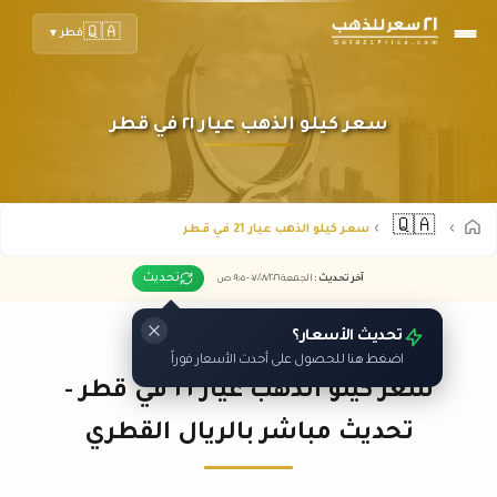
🇶🇦
قطر
▼
سعر كيلو الذهب عيار ٢١ في قطر
🇶🇦
سعر كيلو الذهب عيار 21 في قطر
تحديث
آخر تحديث
:
الجمعة ٠٧
٢٠٢٦ -
/٠٨/
٠٩:٠٥
ص
تحديث الأسعار؟
اضغط هنا للحصول على أحدث الأسعار فوراً
سعر كيلو الذهب عيار ٢١ في قطر -
تحديث مباشر بالريال القطري