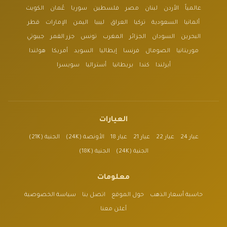
عالمياً
الأردن
لبنان
مصر
فلسطين
سوريا
عُمان
الكويت
ألمانيا
السعودية
تركيا
العراق
ليبيا
اليمن
الإمارات
قطر
البحرين
السودان
الجزائر
المغرب
تونس
جزر القمر
جيبوتي
موريتانيا
الصومال
فرنسا
إيطاليا
السويد
أمريكا
هولندا
أيرلندا
كندا
بريطانيا
أستراليا
سويسرا
العيارات
عيار 24
عيار 22
عيار 21
عيار 18
الأونصة (24K)
الجنية (21K)
الجنية (24K)
الجنية (18K)
معلومات
حاسبة أسعار الذهب
حول الموقع
اتصل بنا
سياسة الخصوصية
أعلن معنا