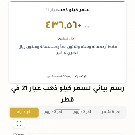
سعر كيلو ذهب
عيار ٢١
٤٣٦
,
٥٦٠
.٠٠
ريال قطري
فقط أربعمائة وستة وثلاثون ألفاً وخمسمائة وستون ريال
قطري لا غير
آخر تحديث
:
الجمعة ٠٧
٢٠٢٦ -
/٠٨/
٠٩:٠٥
ص
رسم بياني لسعر كيلو ذهب عيار 21 في
قطر
آخر 6 أشهر
آخر 90 يوم
آخر 30 يوم
آخر 7 أيام
٤٤٠٬٠٠٠٫٠٠