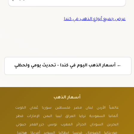
عرض جميع أنواع الذهب في كندا
← أسعار الذهب اليوم في كندا - تحديث يومي ولحظي
أسعار الذهب
عالمياً
الأردن
لبنان
مصر
فلسطين
سوريا
عُمان
الكويت
ألمانيا
السعودية
تركيا
العراق
ليبيا
اليمن
الإمارات
قطر
البحرين
السودان
الجزائر
المغرب
تونس
جزر القمر
جيبوتي
موريتانيا
الصومال
فرنسا
إيطاليا
السويد
أمريكا
هولندا