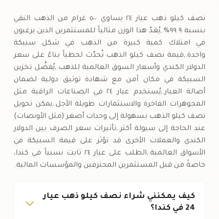
الخميس
↑
نصف كيلو ذهب عيار ٢٤ يساوي ٥٠٠ غرام من الذهب النقي
بنسبة ٩٩.٩%.,يُعَدّ هذا الوزن مثالياً للمستثمرين الذين يرغبون
في امتلاك كمية كبيرة من الذهب في شكل سبيكة
واحدة.,قيمة نصف كيلو الذهب تُحدّث لحظياً بناءً على سعر
الدولار الكندي وأسعار السوق العالمية للذهب.,يُفضَّل تخزين
السبيكة في مكان آمن مع شهادة توثيق دولية لضمان
أصالة العيار.,يُستخدم عيار ٢٤ في الصناعات الراقية مثل
المجوهرات الفاخرة والاستثمارات طويلة الأجل.,يمكن تحويل
نصف كيلو الذهب بسهولة إلى وحدات أصغر (مثل الأونصات)
عند الحاجة إلى سيولة أكثر.,تأثيرات سعر الصرف بين الدولار
الكندي والعملات الأخرى قد تؤثر على قيمة السبيكة في
الأسواق العالمية.,الطلب على عيار ٢٤ ثابت نسبياً في كندا،
خاصةً من قبل المستثمرين المحترفين والمؤسسات المالية.
كيف يمكنني شراء نصف كيلو ذهب عيار
24 في كندا؟