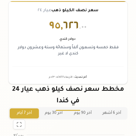
سعر نصف الكيلو ذهب
عيار ٢٤
٩٥
,
٦٢٦
.٠٠
دولار كندي
فقط خمسة وتسعون ألفاً وستمائة وستة وعشرون دولار
كندي لا غير
آخر تحديث
:
الأربعاء ٠٥
٢٠٢٦ -
/٠٨/
٠١:٢٣
م
مخطط سعر نصف كيلو ذهب عيار 24
في كندا
آخر 6 أشهر
آخر 90 يوم
آخر 30 يوم
آخر 7 أيام
٩٦٬٠٠٠٫٠٠