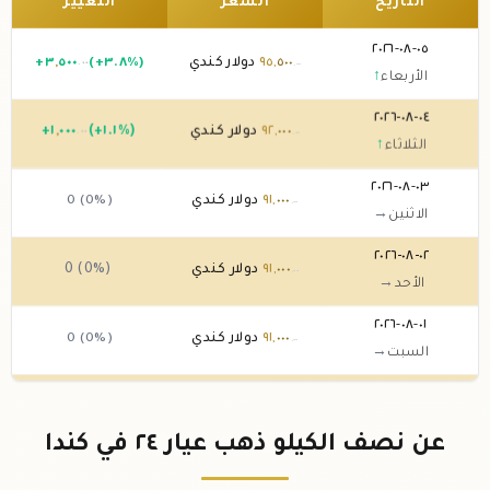
التاريخ
السعر
التغيير
٠٥-٠٨-٢٠٢٦
٥٠٠
,
٩٥
دولار كندي
(+٣.٨%)
٥٠٠
,
٣
+
.٠٠
.٠٠
الأربعاء
↑
٠٤-٠٨-٢٠٢٦
٠٠٠
,
٩٢
دولار كندي
(+١.١%)
٠٠٠
,
١
+
.٠٠
.٠٠
الثلاثاء
↑
٠٣-٠٨-٢٠٢٦
٠٠٠
,
٩١
دولار كندي
0 (0%)
.٠٠
الاثنين
→
٠٢-٠٨-٢٠٢٦
٠٠٠
,
٩١
دولار كندي
0 (0%)
.٠٠
الأحد
→
٠١-٠٨-٢٠٢٦
٠٠٠
,
٩١
دولار كندي
0 (0%)
.٠٠
السبت
→
٣١-٠٧-٢٠٢٦
٠٠٠
,
٩١
دولار كندي
(-٢.١٥%)
٠٠٠
,
-٢
.٠٠
.٠٠
الجمعة
↓
عن نصف الكيلو ذهب عيار ٢٤ في كندا
٣٠-٠٧-٢٠٢٦
٠٠٠
,
٩٣
دولار كندي
(+٢.٢%)
٠٠٠
,
٢
+
.٠٠
.٠٠