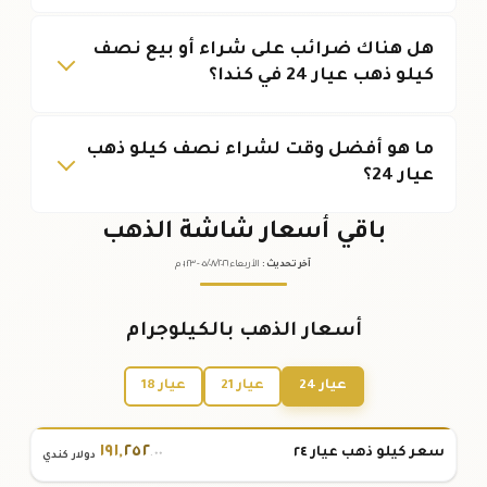
هل هناك ضرائب على شراء أو بيع نصف
كيلو ذهب عيار 24 في كندا؟
ما هو أفضل وقت لشراء نصف كيلو ذهب
عيار 24؟
باقي أسعار شاشة الذهب
آخر تحديث
:
الأربعاء ٠٥
٢٠٢٦ -
/٠٨/
٠١:٢٣
م
أسعار الذهب بالكيلوجرام
عيار 24
عيار 21
عيار 18
١٩١
,
٢٥٢
سعر كيلو ذهب عيار ٢٤
.٠٠
دولار كندي