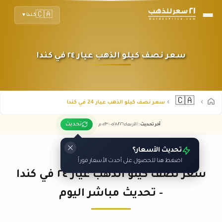
🇨🇦
كندا
▼
سعر نصف كيلو الذهب عيار ٢٤ في كندا
🇨🇦
سعر نصف كيلو الذهب عيار 24 في كندا
تحديث
آخر تحديث
:
الأربعاء ٠٥
٢٠٢٦ -
/٠٨/
٠١:٢٣
م
تحديث الأسعار؟
اضغط هنا للحصول على أحدث الأسعار فوراً
سعر نصف كيلو الذهب عيار ٢٤ في كندا
- تحديث مباشر اليوم