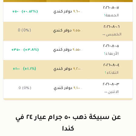
٠٧-٠٨-٢٠٢٦
٦٠٠
,
٩
دولار كندي
(+٠.٥٢%)
٥٠
+
.٠٠
.٠٠
الجمعة
↑
٠٦-٠٨-٢٠٢٦
٥٥٠
,
٩
دولار كندي
0 (0%)
.٠٠
الخميس
→
٠٥-٠٨-٢٠٢٦
٥٥٠
,
٩
دولار كندي
(+٣.٨%)
٣٥٠
+
.٠٠
.٠٠
الأربعاء
↑
٠٤-٠٨-٢٠٢٦
٢٠٠
,
٩
دولار كندي
(+١.١%)
١٠٠
+
.٠٠
.٠٠
الثلاثاء
↑
٠٣-٠٨-٢٠٢٦
١٠٠
,
٩
دولار كندي
0 (0%)
.٠٠
الاثنين
→
٠٢-٠٨-٢٠٢٦
١٠٠
,
٩
دولار كندي
0 (0%)
.٠٠
الأحد
→
عن سبيكة ذهب ٥٠ جرام عيار ٢٤ في
٠١-٠٨-٢٠٢٦
١٠٠
,
٩
دولار كندي
0 (0%)
.٠٠
كندا
السبت
→