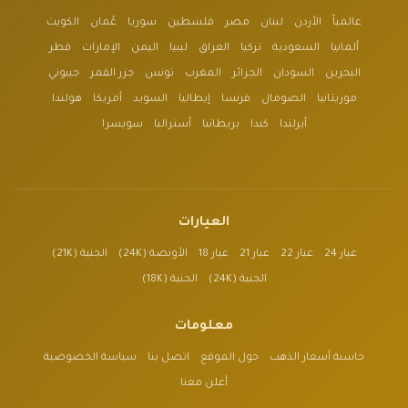
عالمياً
الأردن
لبنان
مصر
فلسطين
سوريا
عُمان
الكويت
ألمانيا
السعودية
تركيا
العراق
ليبيا
اليمن
الإمارات
قطر
البحرين
السودان
الجزائر
المغرب
تونس
جزر القمر
جيبوتي
موريتانيا
الصومال
فرنسا
إيطاليا
السويد
أمريكا
هولندا
أيرلندا
كندا
بريطانيا
أستراليا
سويسرا
العيارات
عيار 24
عيار 22
عيار 21
عيار 18
الأونصة (24K)
الجنية (21K)
الجنية (24K)
الجنية (18K)
معلومات
حاسبة أسعار الذهب
حول الموقع
اتصل بنا
سياسة الخصوصية
أعلن معنا