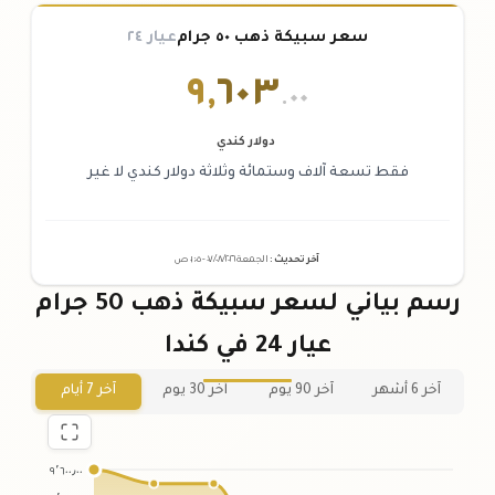
سعر سبيكة ذهب ٥٠ جرام
عيار ٢٤
٩
,
٦٠٣
.٠٠
دولار كندي
فقط تسعة آلاف وستمائة وثلاثة دولار كندي لا غير
آخر تحديث
:
الجمعة ٠٧
٢٠٢٦ -
/٠٨/
٠١:٠٥
ص
رسم بياني لسعر سبيكة ذهب 50 جرام
عيار 24 في كندا
آخر 6 أشهر
آخر 90 يوم
آخر 30 يوم
آخر 7 أيام
٩٬٦٠٠٫٠٠