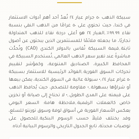
سبيكة الذهب ٥٠ جرام عيار ٢٤ تُعدّ أحد أهم أدوات الاستثمار
في كندا، حيث تحتوي على ٥٠ غرامًا من الذهب النقي بنسبة
نقاء ٩٩.٩٩٪.,العيار ٢٤ هو أعلى درجة نقاء للذهب المتداولة
تجاريًا، ما يجعله ملائمًا للمستثمرين الذين يبحثون عن أصول
ثابتة.,قيمة السبيكة تُقاس بالدولار الكندي (CAD) وتُحدَّث
مباشرةً عند تغير سعر الذهب العالمي.,تُستخدم السبيكة في
المحافظ الكبيرة، الصناديق المتنوعة، وكمؤشر لتقييم
تحركات السوق الفورية.,الفوائد الرئيسية للاستثمار بسبيكة
٥٠ غرام عيار ٢٤:,• سيولة عالية في السوق الكندية، يمكن بيعها
أو شراؤها بسهولة.,• مقاومة للتضخم، حيث يُحافظ الذهب
على قيمته على المدى الطويل.,• لا تحتاج إلى صيانة أو تخزين
خاص كالعملات الرقمية.,ملاحظة هامة: السعر اليومي
يعكس الأسعار الفورية في أسواق لوفة وسوق تورنتو للسلع،
وقد يختلف قليلاً حسب الرسوم البنكية.,للحصول على
توصيات محدثة، تابع الجدول التاريخي والرسوم البيانية أدناه.