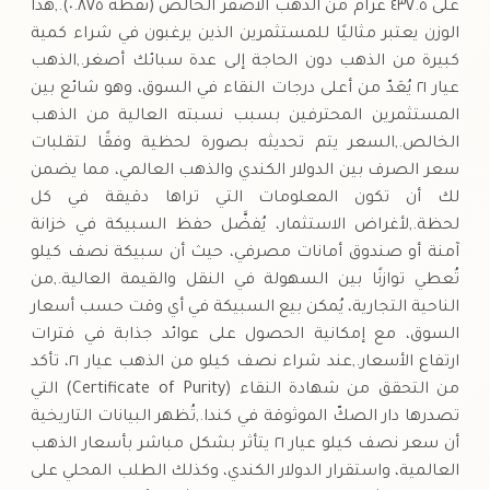
على ٤٣٧.٥ غرام من الذهب الأصفر الخالص (نقطة ٠.٨٧٥).,هذا
الوزن يعتبر مثاليًا للمستثمرين الذين يرغبون في شراء كمية
كبيرة من الذهب دون الحاجة إلى عدة سبائك أصغر.,الذهب
عيار ٢١ يُعَدّ من أعلى درجات النقاء في السوق، وهو شائع بين
المستثمرين المحترفين بسبب نسبته العالية من الذهب
الخالص.,السعر يتم تحديثه بصورة لحظية وفقًا لتقلبات
سعر الصرف بين الدولار الكندي والذهب العالمي، مما يضمن
لك أن تكون المعلومات التي تراها دقيقة في كل
لحظة.,لأغراض الاستثمار، يُفضَّل حفظ السبيكة في خزانة
آمنة أو صندوق أمانات مصرفي، حيث أن سبيكة نصف كيلو
تُعطي توازنًا بين السهولة في النقل والقيمة العالية.,من
الناحية التجارية، يُمكن بيع السبيكة في أي وقت حسب أسعار
السوق، مع إمكانية الحصول على عوائد جذابة في فترات
ارتفاع الأسعار.,عند شراء نصف كيلو من الذهب عيار ٢١، تأكد
من التحقق من شهادة النقاء (Certificate of Purity) التي
تصدرها دار الصكّ الموثوقة في كندا.,تُظهر البيانات التاريخية
أن سعر نصف كيلو عيار ٢١ يتأثر بشكل مباشر بأسعار الذهب
العالمية، واستقرار الدولار الكندي، وكذلك الطلب المحلي على