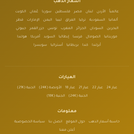
أسعار الذهب
عالمياً
الأردن
لبنان
مصر
فلسطين
سوريا
عُمان
الكويت
ألمانيا
السعودية
تركيا
العراق
ليبيا
اليمن
الإمارات
قطر
البحرين
السودان
الجزائر
المغرب
تونس
جزر القمر
جيبوتي
موريتانيا
الصومال
فرنسا
إيطاليا
السويد
أمريكا
هولندا
أيرلندا
كندا
بريطانيا
أستراليا
سويسرا
العيارات
عيار 24
عيار 22
عيار 21
عيار 18
الأونصة (24K)
الجنية (21K)
الجنية (24K)
الجنية (18K)
معلومات
حاسبة أسعار الذهب
حول الموقع
اتصل بنا
سياسة الخصوصية
أعلن معنا