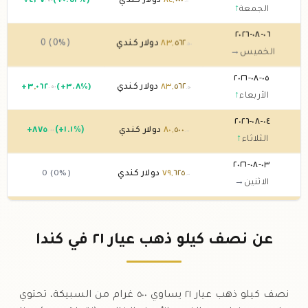
٠٠٠
,
٨٤
دولار كندي
(+٠.٥٢%)
٤٣٧
+
.٥٠
.٠٠
الجمعة
↑
٠٦-٠٨-٢٠٢٦
٥٦٢
,
٨٣
دولار كندي
0 (0%)
.٥٠
الخميس
→
٠٥-٠٨-٢٠٢٦
٥٦٢
,
٨٣
دولار كندي
(+٣.٨%)
٠٦٢
,
٣
+
.٥٠
.٥٠
الأربعاء
↑
٠٤-٠٨-٢٠٢٦
٥٠٠
,
٨٠
دولار كندي
(+١.١%)
٨٧٥
+
.٠٠
.٠٠
الثلاثاء
↑
٠٣-٠٨-٢٠٢٦
٦٢٥
,
٧٩
دولار كندي
0 (0%)
.٠٠
الاثنين
→
٠٢-٠٨-٢٠٢٦
٦٢٥
,
٧٩
دولار كندي
0 (0%)
.٠٠
الأحد
→
عن نصف كيلو ذهب عيار ٢١ في كندا
٠١-٠٨-٢٠٢٦
٦٢٥
,
٧٩
دولار كندي
0 (0%)
.٠٠
السبت
→
نصف كيلو ذهب عيار ٢١ يساوي ٥٠٠ غرام من السبيكة، تحتوي