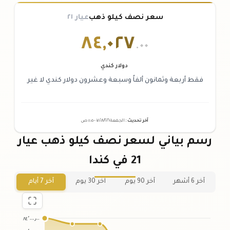
سعر نصف كيلو ذهب
عيار ٢١
٨٤
,
٠٢٧
.٠٠
دولار كندي
فقط أربعة وثمانون ألفاً وسبعة وعشرون دولار كندي لا غير
آخر تحديث
:
الجمعة ٠٧
٢٠٢٦ -
/٠٨/
٠١:٠٥
ص
رسم بياني لسعر نصف كيلو ذهب عيار
21 في كندا
آخر 6 أشهر
آخر 90 يوم
آخر 30 يوم
آخر 7 أيام
٨٤٬٠٠٠٫٠٠