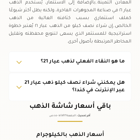
المعادن الثمينة.,بالإضافة إلى الاستثمار، يُستخدم الذهب
عيار ٢١ في صناعة المجوهرات الفاخرة، ولكنه يظل أكثر شيوعًا
كملف استثماري بسبب كثافته العالية من الذهب
الخالص.,إن شراء نصف كيلو من الذهب عيار ٢١ يُعتبر خطوة
استراتيجية للمستثمر الذي يسعى لتنويع محفظته وتقليل
المخاطر المرتبطة بأصول أخرى.
ما هو النقاء الفعلي لذهب عيار 21؟
هل يمكنني شراء نصف كيلو ذهب عيار 21
عبر الإنترنت في كندا؟
باقي أسعار شاشة الذهب
آخر تحديث
:
الجمعة ٠٧
٢٠٢٦ -
/٠٨/
٠١:٠٥
ص
أسعار الذهب بالكيلوجرام