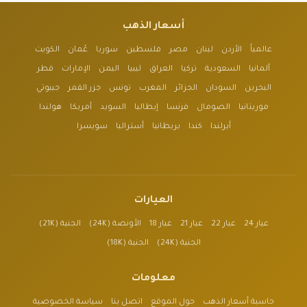
أسعار الذهب
عالمياً
الأردن
لبنان
مصر
فلسطين
سوريا
عُمان
الكويت
ألمانيا
السعودية
تركيا
العراق
ليبيا
اليمن
الإمارات
قطر
البحرين
السودان
الجزائر
المغرب
تونس
جزر القمر
جيبوتي
موريتانيا
الصومال
فرنسا
إيطاليا
السويد
أمريكا
هولندا
أيرلندا
كندا
بريطانيا
أستراليا
سويسرا
العيارات
عيار 24
عيار 22
عيار 21
عيار 18
الأونصة (24K)
الجنية (21K)
الجنية (24K)
الجنية (18K)
معلومات
حاسبة أسعار الذهب
حول الموقع
اتصل بنا
سياسة الخصوصية