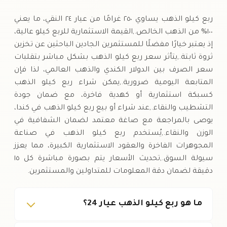
الخميس
↑
ربع كيلو الذهب يساوي ٢٥٠ غرامًا من عيار ٢٤ النقي، ما يعني
١٠٠% من الذهب الخالص.,القيمة الاستثمارية للربع كيلو عالية،
إذ يعتبر خيارًا مفضلًا للمستثمرين الجادين الباحثين عن تخزين
ثروة ثابتة.,يتأثر سعر ربع كيلو الذهب بشكل مباشر بتقلبات
سعر الصرف بين الدولار الكندي والذهب العالمي، لذا فإن
المتابعة اليومية ضرورية.,يمكن شراء ربع كيلو الذهب
كسبكة استثمارية أو كهدية فاخرة، مع ضمان جودة
التشطيب والنقاء.,عند شراء أو بيع ربع كيلو الذهب في كندا،
يوصى بالمراجعة مع صاغة معتمد لضمان الشفافية في
الوزن والنقاء.,يُستخدم ربع كيلو الذهب في صناعة
المجوهرات الفاخرة والعقود الاستثمارية الكبيرة، مما يعزز
سيولة السوق.,تحديث الأسعار يتم بصورة مباشرة كل ١٥
دقيقة لضمان دقة المعلومات للمتداولين والمستثمرين.
ما هو ربع كيلو الذهب عيار 24؟