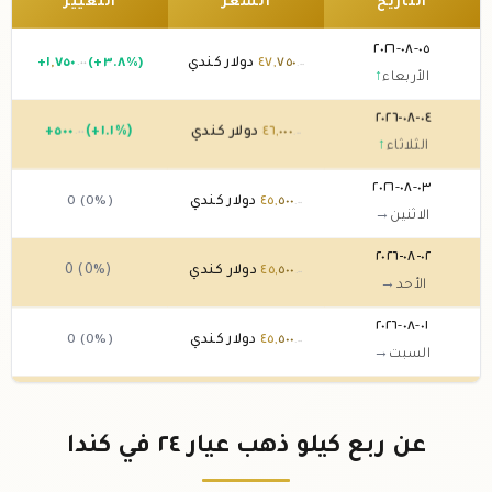
التاريخ
السعر
التغيير
٠٥-٠٨-٢٠٢٦
٧٥٠
,
٤٧
دولار كندي
(+٣.٨%)
٧٥٠
,
١
+
.٠٠
.٠٠
الأربعاء
↑
٠٤-٠٨-٢٠٢٦
٠٠٠
,
٤٦
دولار كندي
(+١.١%)
٥٠٠
+
.٠٠
.٠٠
الثلاثاء
↑
٠٣-٠٨-٢٠٢٦
٥٠٠
,
٤٥
دولار كندي
0 (0%)
.٠٠
الاثنين
→
٠٢-٠٨-٢٠٢٦
٥٠٠
,
٤٥
دولار كندي
0 (0%)
.٠٠
الأحد
→
٠١-٠٨-٢٠٢٦
٥٠٠
,
٤٥
دولار كندي
0 (0%)
.٠٠
السبت
→
٣١-٠٧-٢٠٢٦
٥٠٠
,
٤٥
دولار كندي
(-٢.١٥%)
٠٠٠
,
-١
.٠٠
.٠٠
الجمعة
↓
عن ربع كيلو ذهب عيار ٢٤ في كندا
٣٠-٠٧-٢٠٢٦
٥٠٠
,
٤٦
دولار كندي
(+٢.٢%)
٠٠٠
,
١
+
.٠٠
.٠٠