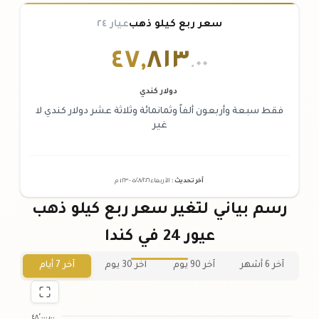
سعر ربع كيلو ذهب
عيار ٢٤
٤٧
,
٨١٣
.٠٠
دولار كندي
فقط سبعة وأربعون ألفاً وثمانمائة وثلاثة عشر دولار كندي لا
غير
آخر تحديث
:
الأربعاء ٠٥
٢٠٢٦ -
/٠٨/
٠١:٢٣
م
رسم بياني لتغير سعر ربع كيلو ذهب
عيور 24 في كندا
آخر 6 أشهر
آخر 90 يوم
آخر 30 يوم
آخر 7 أيام
٤٨٬٠٠٠٫٠٠