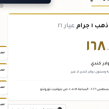
١ جرام
عيار ٢١
١٦٨
سعر س
لار كندي
سعر س
ة وستون دولار كندي لا غير
سعر س
غسطس
٢٠٢٦ -
الساعة
٠١:٠٥
:١٨
ص
بتوقيت تورونتو
سعر س