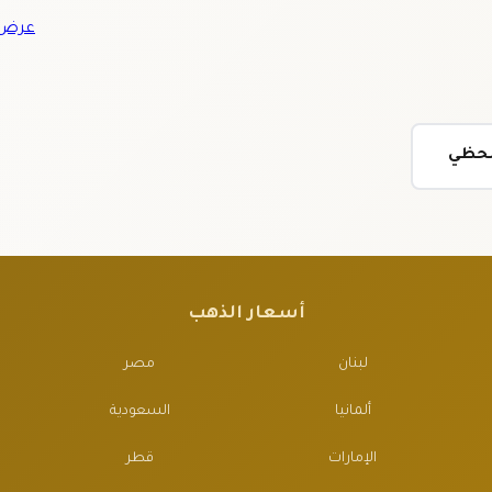
عرض ج
ولحظي
أسعار الذهب
لبنان
مصر
ألمانيا
السعودية
الإمارات
قطر