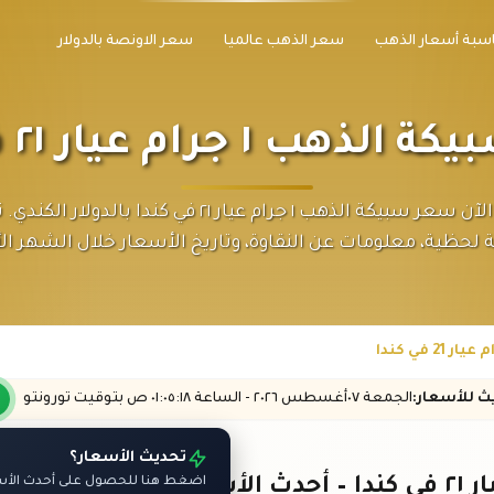
سبة أسعار الذهب
سعر الذهب عالميا
سعر الاونصة بالدولار
ب ١ جرام عيار ٢١ في كندا
اكتشف الآن سعر سبيكة الذهب ١ جرام عيار ٢١ في كندا بالدول
 لحظية، معلومات عن النقاوة، وتاريخ الأسعار خلال الشهر الأ
يث
للأسعار
:
الجمعة ٠٧
أغسطس
٢٠٢٦ -
الساعة
٠١:٠٥
:١٨
ص
بتوقيت تورونتو
تحديث الأسعار؟
اضغط هنا للحصول على أحدث الأسعا