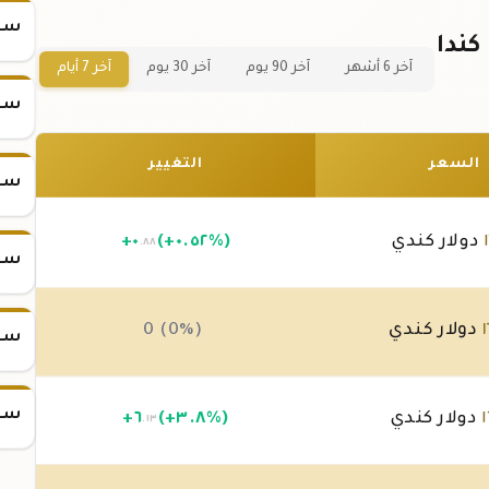
سعر
 جرام عيار 21 في كندا
آخر 6 أشهر
آخر 90 يوم
آخر 30 يوم
آخر 7 أيام
سعر
السعر
التغيير
سعر
دولار كندي
(+٠.٥٢%)
٠
+
.٨٨
سعر
دولار كندي
0 (0%)
سعر
سعر
دولار كندي
(+٣.٨%)
٦
+
.١٣