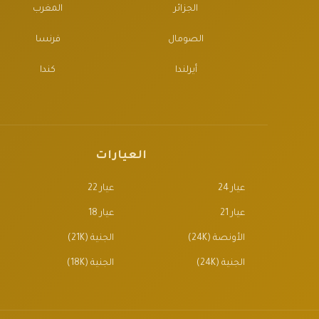
الجزائر
المغرب
الصومال
فرنسا
أيرلندا
كندا
العيارات
عيار 24
عيار 22
عيار 21
عيار 18
الأونصة (24K)
الجنية (21K)
الجنية (24K)
الجنية (18K)