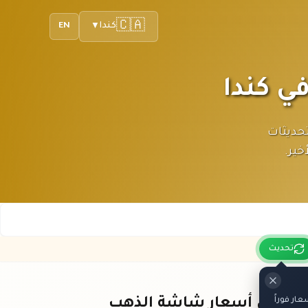
🇨🇦
كندا
EN
▼
ار الكندي. تحديثات
خير.
تحديث
ر فوراً
باقي أسعار شاشة الذهب