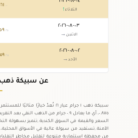
٠٤-٠٨-٢٠٢٦
١٦١
.٠٠
↑
الثلاثاء
٠٣-٠٨-٢٠٢٦
١٥٩
.٢٥
→
الاثنين
٠٢-٠٨-٢٠٢٦
١٥٩
.٢٥
→
الأحد
٠١-٠٨-٢٠٢٦
١٥٩
عن سبيكة ذهب ١ جرام عيار ٢١ في كن
.٢٥
→
السبت
سبيكة ذهب ١ جرام عيار ٢١ تُعدّ خيا
السعر والقيمة في السوق الكندية.,تتميز بسهولة التخز
الآمنة.,تستفيد من سيولة عالية في الأسواق المحلية، و