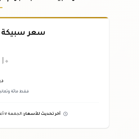
سعر سبيكة ذهب 
.١٠
دو
فقط مائة وثماني
آخر تحديث
للأسعار
:
الجمعة ٠٧
أ