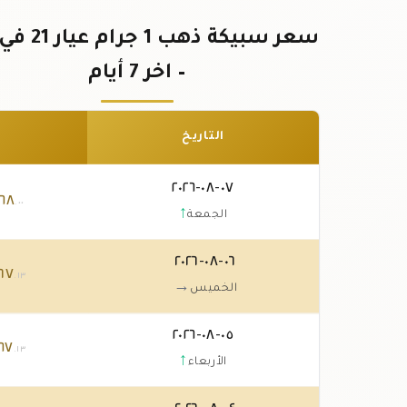
سعر سبيكة ذهب 1
– اخر 7 أيام
التاريخ
٠٧-٠٨-٢٠٢٦
١٦٨
.٠٠
↑
الجمعة
٠٦-٠٨-٢٠٢٦
١٦٧
.١٣
→
الخميس
٠٥-٠٨-٢٠٢٦
١٦٧
.١٣
↑
الأربعاء