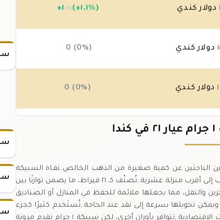
دولار كندي
(+١.١%)
١
+
.٧٥
دولار كندي
0 (0%)
سعر
دولار كندي
0 (0%)
دولار كندي
0 (0%)
دا
سعر
رًا مثاليًا للمستثمرين الباحثين عن كمية صغيرة من الذهب الخالص.,نقـاة السبيكة
سعر
٠.٨٧٥، أي ما يعادل ٠.٩ جرام من الذهب النقي بعد التقريب إلى أقرب منزلة عشرية.,تُصنّف كـ ٢١ قيراط، ما يضمن توازنًا بين
ين والنقل، مما يجعلها ملائمة للحفظ في المنازل أو الصناديق
يمكن تحويلها بسرعة إلى نقد عند الحاجة.,تُستَخدم كثيرًا كجزء
سعر
من محفظة استثمارية متنوعة لتقليل مخاطر التقلبات الاقتصادية.,تتوافر بأوزان أخرى، لكن سبيكة ١ جرام تقدم مرونة