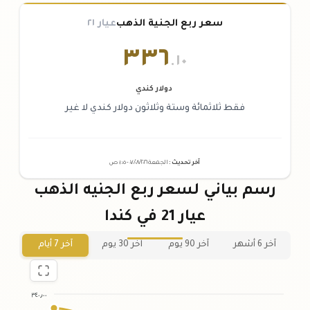
سعر ربع الجنية الذهب
عيار ٢١
٣٣٦
.١٠
دولار كندي
فقط ثلاثمائة وستة وثلاثون دولار كندي لا غير
آخر تحديث
:
الجمعة ٠٧
٢٠٢٦ -
/٠٨/
٠١:٠٥
ص
رسم بياني لسعر ربع الجنيه الذهب
عيار 21 في كندا
آخر 6 أشهر
آخر 90 يوم
آخر 30 يوم
آخر 7 أيام
٣٤٠٫٠٠