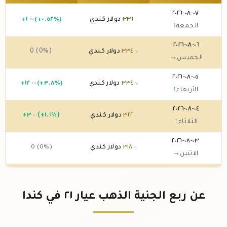
٠٧-٠٨-٢٠٢٦
٣٣٦
دولار كندي
(+٠.٥٢%)
١
+
.٧٥
.٠٠
الجمعة
↑
٠٦-٠٨-٢٠٢٦
٣٣٤
دولار كندي
0 (0%)
.٢٥
الخميس
→
٠٥-٠٨-٢٠٢٦
٣٣٤
دولار كندي
(+٣.٨%)
١٢
+
.٢٥
.٢٥
الأربعاء
↑
٠٤-٠٨-٢٠٢٦
٣٢٢
دولار كندي
(+١.١%)
٣
+
.٥٠
.٠٠
الثلاثاء
↑
٠٣-٠٨-٢٠٢٦
٣١٨
دولار كندي
0 (0%)
.٥٠
الاثنين
→
٠٢-٠٨-٢٠٢٦
٣١٨
دولار كندي
0 (0%)
.٥٠
الأحد
→
عن ربع الجنية الذهب عيار ٢١ في كندا
٠١-٠٨-٢٠٢٦
٣١٨
دولار كندي
0 (0%)
.٥٠
السبت
→