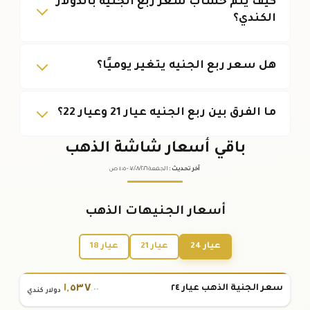
كيف يتم حساب سعر ربع الجنيه بالدولار
الكندي؟
هل سعر ربع الجنيه يتغير يوميًا؟
ما الفرق بين ربع الجنيه عيار 21 وعيار 22؟
باقي أسعار شاشة الذهب
آخر تحديث
:
الجمعة ٠٧
٢٠٢٦ -
/٠٨/
٠١:٠٥
ص
أسعار الجنيهات الذهب
عيار 24
عيار 21
عيار 18
١
,
٥٣٧
سعر الجنية الذهب عيار ٢٤
.٠٠
دولار كندي