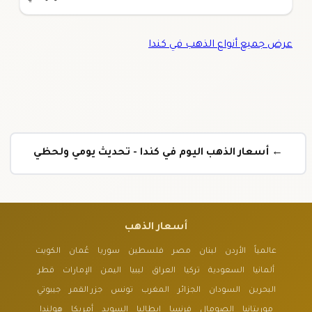
عرض جميع أنواع الذهب في كندا
← أسعار الذهب اليوم في كندا - تحديث يومي ولحظي
أسعار الذهب
عالمياً
الأردن
لبنان
مصر
فلسطين
سوريا
عُمان
الكويت
ألمانيا
السعودية
تركيا
العراق
ليبيا
اليمن
الإمارات
قطر
البحرين
السودان
الجزائر
المغرب
تونس
جزر القمر
جيبوتي
موريتانيا
الصومال
فرنسا
إيطاليا
السويد
أمريكا
هولندا