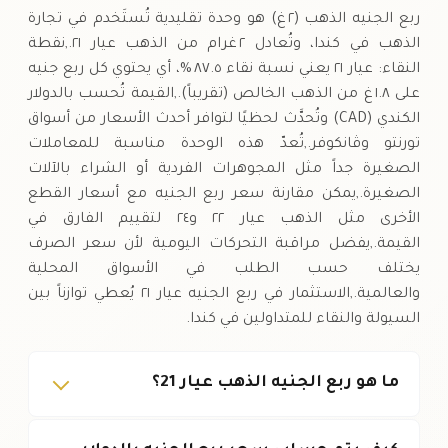
ربع الجنيه الذهب (٢ غ) هو وحدة تقليدية تُستَخدم في تجارة
الذهب في كندا، وتُعادل ٢ غرام من الذهب عيار ٢١.,نقطة
النقاء: عيار ٢١ يعني نسبة نقاء ٨٧.٥ %، أي يحتوي كل ربع جنيه
على ١.٨ غ من الذهب الخالص (تقريباً).,القيمة تُحسب بالدولار
الكندي (CAD) وتُحدَّث لحظيًا لتوافر أحدث الأسعار من أسواق
تورنتو وڤانكوفر.,تُعدّ هذه الوحدة مناسبة للمعاملات
الصغيرة جداً مثل المجوهرات الفردية أو الشراء بالآلات
الصغيرة.,يمكن مقارنة سعر ربع الجنيه مع أسعار القطع
الأخرى مثل الذهب عيار ٢٢ و٢٤ لتقييم الفارق في
القيمة.,يفضل مراقبة التحركات اليومية لأن سعر الصرف
يختلف حسب الطلب في الأسواق المحلية
والعالمية.,الاستثمار في ربع الجنيه عيار ٢١ يُعطي توازناً بين
السيولة والنقاء للمتداولين في كندا.
ما هو ربع الجنيه الذهب عيار 21؟