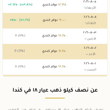
٠٥-٠٨-٢٠٢٦
٦٢٥
,
٧١
دولار كندي
(+٣.٨%)
٦٢٥
,
٢
+
.٠٠
.٠٠
الأربعاء
↑
٠٤-٠٨-٢٠٢٦
٠٠٠
,
٦٩
دولار كندي
(+١.١%)
٧٥٠
+
.٠٠
.٠٠
الثلاثاء
↑
٠٣-٠٨-٢٠٢٦
٢٥٠
,
٦٨
دولار كندي
0 (0%)
.٠٠
الاثنين
→
٠٢-٠٨-٢٠٢٦
٢٥٠
,
٦٨
دولار كندي
0 (0%)
.٠٠
الأحد
→
٠١-٠٨-٢٠٢٦
٢٥٠
,
٦٨
دولار كندي
0 (0%)
.٠٠
السبت
→
٣١-٠٧-٢٠٢٦
٢٥٠
,
٦٨
دولار كندي
(-٢.١٥%)
٥٠٠
,
-١
.٠٠
.٠٠
الجمعة
↓
عن نصف كيلو ذهب عيار ١٨ في كندا
٣٠-٠٧-٢٠٢٦
٧٥٠
,
٦٩
دولار كندي
(+٢.٢%)
٥٠٠
,
١
+
.٠٠
.٠٠
الخميس
↑