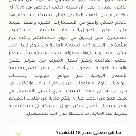
نصف كيلو الذهب عيار ١٨ يساوي ٥٠٠ غرام من المعدن
الثمين.,العيار ١٨ يعني أن نسبة الذهب الخالص هي ٧٥%؛ أي
٣٧٥ غرام من الذهب الخالص داخل السبيكة.,يُستخدم هذا
الحجم بشكل واسع في الاستثمارات الكبيرة وحفظ القيمة
على المدى الطويل.,السبيكة مناسبة للمستثمرين
المحترفين الذين يرغبون في تنويع محفظتهم بذهب عيار
١٨.,تُعدّ من السلع ذات السيولة العالية في سوق كندا، حيث
يمكن بيعها أو شراؤها بسهولة.,قيمة السبيكة تتأثر بأسعار
الذهب العالمية وتغيّر أسعار الصرف بين الدولار الكندي
والعملة الدولية.,للحصول على أفضل سعر، يُنصح بمتابعة
الأسعار اليومية عبر مواقع موثوقة وتحديثات
البورصات.,تتوفر معلومات عن رسوم الشحن والتخزين في
حال الرغبة في حفظ السبيكة خارج المنزل.,الاستثمار في
نصف كيلو من الذهب عيار ١٨ يقدّم حماية من تقلبات التضخم
ويُعزز استقرار الأصول.,يمكن تحويل السبيكة إلى سيولة نقدية
بسرعة عند الحاجة، ما يجعلها خياراً آمناً للمستقبل.
ما هو معنى عيار 18 للذهب؟