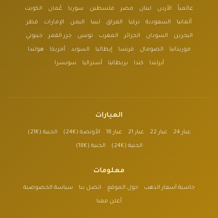
عالمياً
الأردن
لبنان
مصر
فلسطين
سوريا
عُمان
الكويت
ألمانيا
السعودية
تركيا
العراق
ليبيا
اليمن
الإمارات
قطر
البحرين
السودان
الجزائر
المغرب
تونس
جزر القمر
جيبوتي
موريتانيا
الصومال
فرنسا
إيطاليا
السويد
أمريكا
هولندا
أيرلندا
كندا
بريطانيا
أستراليا
سويسرا
العيارات
عيار 24
عيار 22
عيار 21
عيار 18
الأونصة (24K)
الجنية (21K)
الجنية (24K)
الجنية (18K)
معلومات
حاسبة أسعار الذهب
حول الموقع
اتصل بنا
سياسة الخصوصية
أعلن معنا