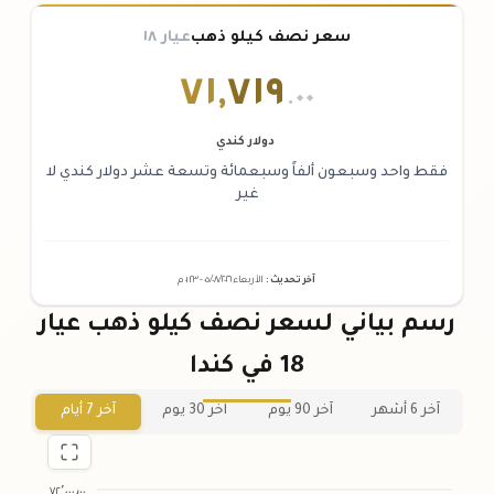
سعر نصف كيلو ذهب
عيار ١٨
٧١
,
٧١٩
.٠٠
دولار كندي
فقط واحد وسبعون ألفاً وسبعمائة وتسعة عشر دولار كندي لا
غير
آخر تحديث
:
الأربعاء ٠٥
٢٠٢٦ -
/٠٨/
٠١:٢٣
م
رسم بياني لسعر نصف كيلو ذهب عيار
18 في كندا
آخر 6 أشهر
آخر 90 يوم
آخر 30 يوم
آخر 7 أيام
٧٢٬٠٠٠٫٠٠