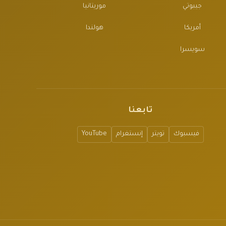
جيبوتي
موريتانيا
أمريكا
هولندا
سويسرا
تابعنا
فيسبوك
تويتر
إنستغرام
YouTube