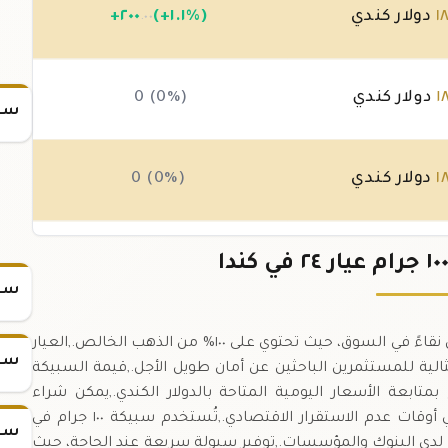
١
دولار كندي
(+١.١%)
٢٠٠
+
.٠٠
١
دولار كندي
0 (0%)
سعر
١
دولار كندي
0 (0%)
١
دولار كندي
0 (0%)
سعر
سبيكة ذهب ١٠٠ غرام عيار ٢٤ تُعَدّ واحدة من أكثر الأشكال نقاءً في السوق، حيث تحتوي على ١٠٠% من الذهب الخالص.,العيار
سعر
ذهب، ما يجعلها مثالية للمستثمرين الباحثين عن أمان طويل الأجل.,قيمة السبيكة
بمتابعة الأسعار اليومية المتاحة بالدولار الكندي.,يمكن شراء
السبيكة كأصل ثابت في محافظ الاستثمار، خاصةً في أوقات عدم الاستقرار الاقتصادي.,تُستخدم سبيكة ١٠٠ جرام في
سعر
ب لدى البنوك والمؤسسات.,توفير سيولة سريعة عند الحاجة، حيث