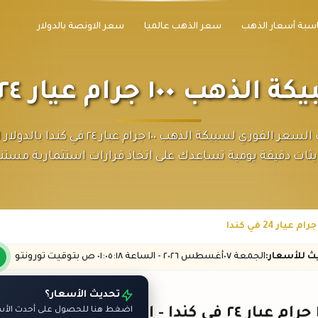
سبة أسعار الذهب
سعر الذهب عالميا
سعر الاونصة بالدولار
١٠ جرام عيار ٢٤ في كندا
اكتشف السعر الفوري لسبيكة الذهب ١٠٠ جرام عيار ٢٤ في
ثات دقيقة يومية تساعدك على اتخاذ قرارات استثمارية مستني
يث
للأسعار
:
الجمعة ٠٧
أغسطس
٢٠٢٦ -
الساعة
٠١:٠٥
:١٨
ص
بتوقيت تورونتو
تحديث الأسعار؟
اضغط هنا للحصول على أحدث الأسعا