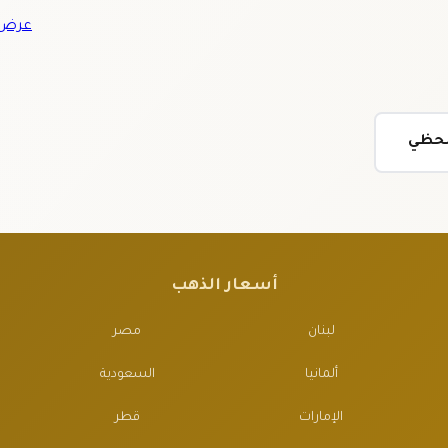
عرض ج
ولحظي
أسعار الذهب
لبنان
مصر
ألمانيا
السعودية
الإمارات
قطر