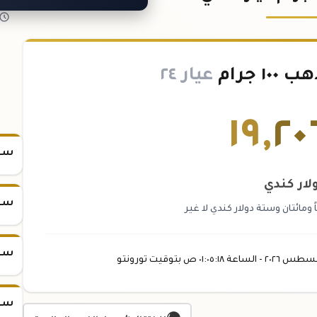
 جرام
عيار ٢٤
١٩
,
٢٠
سعر س
لار كندي
سعر س
مائتان وستة دولار كندي لا غير
سعر س
غسطس
٢٠٢٦ -
الساعة
٠١:٠٥
:١٨
ص
بتوقيت تورونتو
سعر س