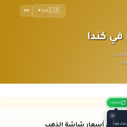
🇨🇦
كندا
EN
▼
 كندا بالدولار الكندي.
رة.
تحديث
ر فوراً
باقي أسعار شاشة الذهب