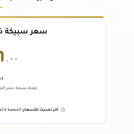
سعر سبيكة ذهب ١٠٠
٦
.٠٠
دو
فقط تسعة عشر ألفاً و
آخر تحديث
للأسعار
:
الجمعة ٠٧
أ