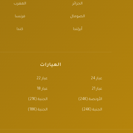
الجزائر
المغرب
الصومال
فرنسا
أيرلندا
كندا
العيارات
عيار 24
عيار 22
عيار 21
عيار 18
الأونصة (24K)
الجنية (21K)
الجنية (24K)
الجنية (18K)