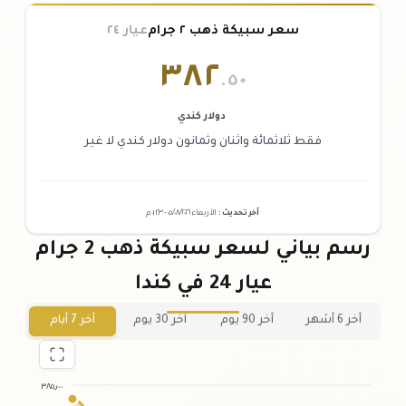
سعر سبيكة ذهب ٢ جرام
عيار ٢٤
٣٨٢
.٥٠
دولار كندي
فقط ثلاثمائة واثنان وثمانون دولار كندي لا غير
آخر تحديث
:
الأربعاء ٠٥
٢٠٢٦ -
/٠٨/
٠١:٢٣
م
رسم بياني لسعر سبيكة ذهب 2 جرام
عيار 24 في كندا
آخر 6 أشهر
آخر 90 يوم
آخر 30 يوم
آخر 7 أيام
٣٨٥٫٠٠