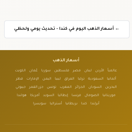
← أسعار الذهب اليوم في كندا - تحديث يومي ولحظي
أسعار الذهب
عالمياً
الأردن
لبنان
مصر
فلسطين
سوريا
عُمان
الكويت
ألمانيا
السعودية
تركيا
العراق
ليبيا
اليمن
الإمارات
قطر
البحرين
السودان
الجزائر
المغرب
تونس
جزر القمر
جيبوتي
موريتانيا
الصومال
فرنسا
إيطاليا
السويد
أمريكا
هولندا
أيرلندا
كندا
بريطانيا
أستراليا
سويسرا