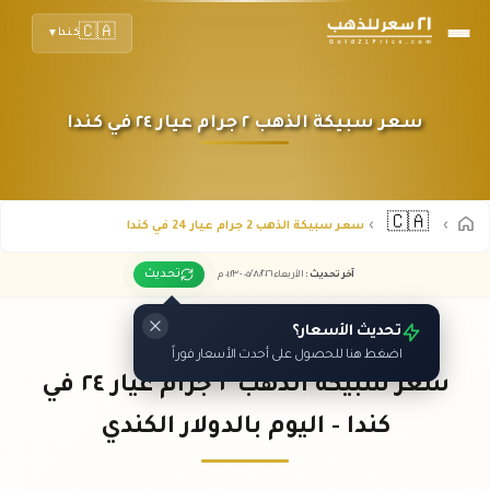
🇨🇦
كندا
▼
سعر سبيكة الذهب ٢ جرام عيار ٢٤ في كندا
🇨🇦
سعر سبيكة الذهب 2 جرام عيار 24 في كندا
تحديث
آخر تحديث
:
الأربعاء ٠٥
٢٠٢٦ -
/٠٨/
٠١:٢٣
م
تحديث الأسعار؟
اضغط هنا للحصول على أحدث الأسعار فوراً
سعر سبيكة الذهب ٢ جرام عيار ٢٤ في
كندا - اليوم بالدولار الكندي