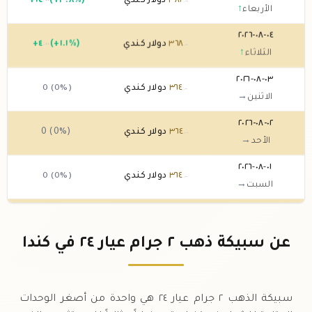
٣٨٢
دولار كندي
(+٣.٨%)
١٤
+
.٠٠
.٠٠
الأربعاء
↑
٠٤-٠٨-٢٠٢٦
٣٦٨
دولار كندي
(+١.١%)
٤
+
.٠٠
.٠٠
الثلاثاء
↑
٠٣-٠٨-٢٠٢٦
٣٦٤
دولار كندي
0 (0%)
.٠٠
الاثنين
→
٠٢-٠٨-٢٠٢٦
٣٦٤
دولار كندي
0 (0%)
.٠٠
الأحد
→
٠١-٠٨-٢٠٢٦
٣٦٤
دولار كندي
0 (0%)
.٠٠
السبت
→
٣١-٠٧-٢٠٢٦
٣٦٤
دولار كندي
(-٢.١٥%)
-٨
.٠٠
.٠٠
الجمعة
↓
عن سبيكة ذهب ٢ جرام عيار ٢٤ في كندا
٣٠-٠٧-٢٠٢٦
٣٧٢
دولار كندي
(+٢.٢%)
٨
+
.٠٠
.٠٠
الخميس
↑
سبيكة الذهب ٢ جرام عيار ٢٤ هي واحدة من أصغر الوحدات