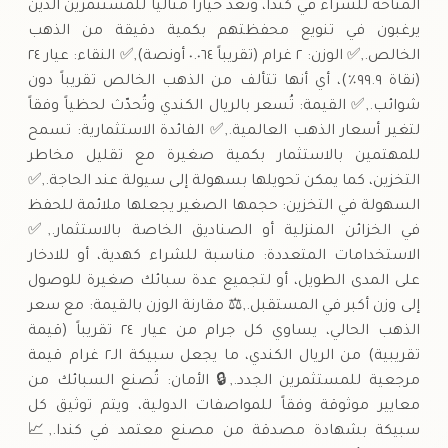
المتاحة للشراء في كندا، وتعد خياراً مثالياً للمستثمرين الذين
يرغبون في تنويع محفظتهم بكمية دقيقة من الذهب
الخالص.,✅ الوزن: ٢ غرام (تقريباً ٠.٠٦٤ أونصة),✅ النقاء: عيار ٢٤
(نقاة ٩٩.٩٪)، أي أنها تتألف من الذهب الخالص تقريباً دون
شوائب.,✅ القيمة: تُسعر بالريال الكندي وتُحدّث لحظياً وفقاً
لتغير أسعار الذهب العالمية.,✅ الفائدة الاستثمارية: تسمح
للمهتمين بالاستثمار بكمية صغيرة مع تقليل مخاطر
التخزين، كما يمكن تحويلها بسهولة إلى سيولة عند الحاجة.,✅
السهولة في التخزين: حجمها الصغير يجعلها ملائمة للحفظ
في الخزائن المنزلية أو الصناديق الخاصة بالاستثمار.,✅
الاستخدامات المتعددة: مناسبة للشراء كهدية، أو للادخار
على المدى الطويل، أو لتجميع عدة سبائك صغيرة للوصول
إلى وزن أكبر في المستقبل.,⚖️ مقارنة الوزن بالقيمة: مع سعر
الذهب الحالي، يساوي كل جرام من عيار ٢٤ تقريباً (قيمة
تقريبية) من الريال الكندي، ما يجعل سبيكة الـ٢ غرام قيمة
مرجعية للمستثمرين الجدد.,🔒 الأمان: تُصنع السبائك من
معايير موثوقة وفقاً للمواصفات الدولية، ويتم توثيق كل
سبيكة بشهادة مصدقة من مصنع معتمد في كندا.,📈