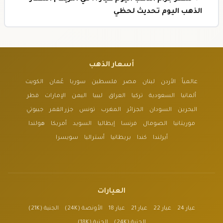
الذهب اليوم تحديث لحظي
أسعار الذهب
عالمياً
الأردن
لبنان
مصر
فلسطين
سوريا
عُمان
الكويت
ألمانيا
السعودية
تركيا
العراق
ليبيا
اليمن
الإمارات
قطر
البحرين
السودان
الجزائر
المغرب
تونس
جزر القمر
جيبوتي
موريتانيا
الصومال
فرنسا
إيطاليا
السويد
أمريكا
هولندا
أيرلندا
كندا
بريطانيا
أستراليا
سويسرا
العيارات
عيار 24
عيار 22
عيار 21
عيار 18
الأونصة (24K)
الجنية (21K)
الجنية (24K)
الجنية (18K)