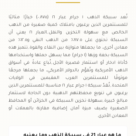
تُعد سبيكة الذهب ١ جرام عيار ٢١ (٠.٨٧٥) خيارًا مثاليًا
للمستثمرين الذين يرغبون بامتلاك كمية صغيرة من الذهب
الخالص مع سهولة التخزين والنقل.,العيار ٢١ يعني أن
السبيكة تحتوي على ٨٧.٥٪ من الذهب النقي و١٢.٥٪ من
معادن أخرى، ما يجعلها متوازنة بين النقاء والقوة.,تتميز هذه
السبيكة بخفة وزنها (١ جرام) مما يسهل حملها واستخدامها
كأداة ادخار أو استثمار قصيرة الأجل.,تُباع عادةً في أسواق
الذهب الأمريكية وتُقوَّم بالدولار الأمريكي، ما يجعلها مرجعًا
موثوقًا للمستثمرين العرب المقيمين في الولايات
المتحدة.,تُعَدّ سبيكة ١ جرام عيار ٢١ مناسبة للمستثمرين الذين
يرغبون في تنويع محفظتهم الذهبية دون الحاجة لاستثمار
مبالغ كبيرة.,سهولة تخزين السبيكة في الخزائن أو المحافظ
الصغيرة يضيف ميزة أمان إضافية مقارنة بالعملات أو
المعادن الأخرى.
ما هو عيار 21 في سبيكة الذهب وما يعنيه