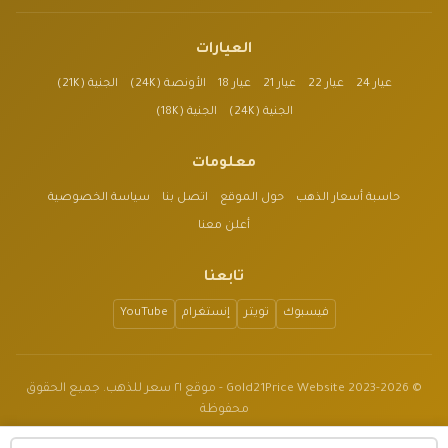
العيارات
عيار 24
عيار 22
عيار 21
عيار 18
الأونصة (24K)
الجنية (21K)
الجنية (24K)
الجنية (18K)
معلومات
حاسبة أسعار الذهب
حول الموقع
اتصل بنا
سياسة الخصوصية
أعلن معنا
تابعنا
فيسبوك
تويتر
إنستغرام
YouTube
© 2023-2026 Gold21Price Website - موقع ٢١ سعر للذهب. جميع الحقوق
محفوظة
الموقع للأغراض الإعلامية فقط وليس نصيحة مالية.