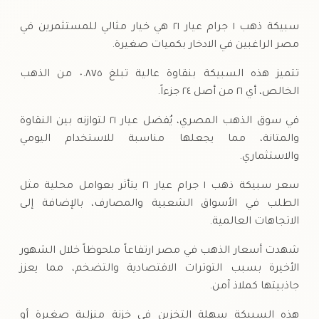
السبت
↓
سبيكة ذهب ١ جرام عيار ٢١ هي خيار مثالي للمستثمرين في
مصر الراغبين في الادخار بكميات صغيرة.
تتميز هذه السبيكة بنقاوة عالية تبلغ ٠.٨٧٥ من الذهب
الخالص، أي ٢١ من أصل ٢٤ جزءاً.
في سوق الذهب المصري، يُفضل عيار ٢١ لتوازنه بين النقاوة
والمتانة، مما يجعلها مناسبة للاستخدام اليومي
والاستثماري.
سعر سبيكة ذهب ١ جرام عيار ٢١ يتأثر بعوامل محلية مثل
الطلب في الأسواق الشعبية والمصارف، بالإضافة إلى
الاتجاهات العالمية.
شهدت أسعار الذهب في مصر ارتفاعاً ملحوظاً خلال الشهور
الأخيرة بسبب التوترات الاقتصادية والتضخم، مما يعزز
جاذبيتها كملاذ آمن.
هذه السبيكة سهلة التخزين في خزنة منزلية صغيرة أو