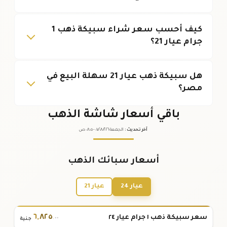
كيف أحسب سعر شراء سبيكة ذهب 1
جرام عيار 21؟
هل سبيكة ذهب عيار 21 سهلة البيع في
مصر؟
باقي أسعار شاشة الذهب
آخر تحديث
:
الجمعة ٠٧
٢٠٢٦ -
/٠٨/
٠٨:٠٥
ص
أسعار سبائك الذهب
عيار 24
عيار 21
٦
,
٨٢٥
سعر سبيكة ذهب ١ جرام عيار ٢٤
.٠٠
جنية