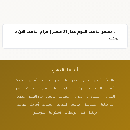
← سعر الذهب اليوم عيار 21 مصر | جرام الذهب الآن بـ
جنيه
أسعار الذهب
عالمياً
الأردن
لبنان
مصر
فلسطين
سوريا
عُمان
الكويت
ألمانيا
السعودية
تركيا
العراق
ليبيا
اليمن
الإمارات
قطر
البحرين
السودان
الجزائر
المغرب
تونس
جزر القمر
جيبوتي
موريتانيا
الصومال
فرنسا
إيطاليا
السويد
أمريكا
هولندا
أيرلندا
كندا
بريطانيا
أستراليا
سويسرا