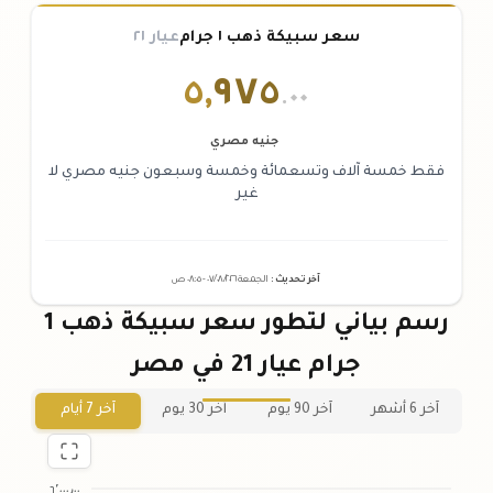
سعر سبيكة ذهب ١ جرام
عيار ٢١
٥
,
٩٧٥
.٠٠
جنيه مصري
فقط خمسة آلاف وتسعمائة وخمسة وسبعون جنيه مصري لا
غير
آخر تحديث
:
الجمعة ٠٧
٢٠٢٦ -
/٠٨/
٠٨:٠٥
ص
رسم بياني لتطور سعر سبيكة ذهب 1
جرام عيار 21 في مصر
آخر 6 أشهر
آخر 90 يوم
آخر 30 يوم
آخر 7 أيام
٦٬٠٠٠٫٠٠