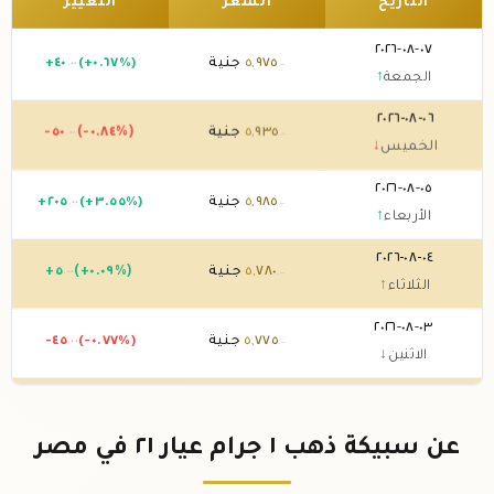
التاريخ
السعر
التغيير
٠٧-٠٨-٢٠٢٦
٩٧٥
,
٥
جنية
(+٠.٦٧%)
٤٠
+
.٠٠
.٠٠
الجمعة
↑
٠٦-٠٨-٢٠٢٦
٩٣٥
,
٥
جنية
(-٠.٨٤%)
-٥٠
.٠٠
.٠٠
الخميس
↓
٠٥-٠٨-٢٠٢٦
٩٨٥
,
٥
جنية
(+٣.٥٥%)
٢٠٥
+
.٠٠
.٠٠
الأربعاء
↑
٠٤-٠٨-٢٠٢٦
٧٨٠
,
٥
جنية
(+٠.٠٩%)
٥
+
.٠٠
.٠٠
الثلاثاء
↑
٠٣-٠٨-٢٠٢٦
٧٧٥
,
٥
جنية
(-٠.٧٧%)
-٤٥
.٠٠
.٠٠
الاثنين
↓
٠٢-٠٨-٢٠٢٦
٨٢٠
,
٥
جنية
(+٠.٠٩%)
٥
+
.٠٠
.٠٠
الأحد
↑
عن سبيكة ذهب ١ جرام عيار ٢١ في مصر
٠١-٠٨-٢٠٢٦
٨١٥
,
٥
جنية
(-٠.٠٩%)
-٥
.٠٠
.٠٠