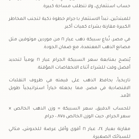
حساب استثماري، ولا تتطلب مساحة كبيرة.
للمبتدئين، تبدأ الاستثمار بـ١ جرام خطوة ذكية لتجنب المخاطر
الكبيرة مقارنة بشراء كميات أكبر.
في مصر، تُباع سبيكة ذهب عيار ٢١ من موردين موثوقين مثل
مصانع الذهب المعتمدة، مع ضمان الجودة.
يُنصح بمتابعة سعر السبيكة الجرام عيار ٢١ يومياً لتحديد
أفضل وقت للشراء أثناء الانخفاضات المؤقتة.
تاريخياً، يحافظ الذهب على قيمته في ظروف التقلبات
الاقتصادية في مصر، مما يجعله خياراً استراتيجياً طويل
الأمد.
للحساب الدقيق، سعر السبيكة = وزن الذهب الخالص ×
سعر الجرام، حيث الوزن الخالص ٠.٨٧٥ جرام.
مقارنة بعيار ٢٤، عيار ٢١ أقوى وأقل عرضة للخدوش، مثالي
للسبائك الصغيرة.