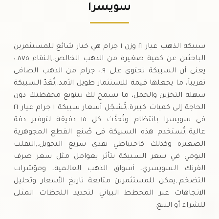
٩١
فرنك سويسري
0 (0%)
.٨٨
سويسرا
السبت
→
سبيكة الذهب عيار ٢١ وزن ١ جرام هي خيار شائع للمستثمرين
الباحثين عن كمية صغيرة من الذهب الخالص.,النقاء ٠.٨٧٥
يعني أن السبيكة تحتوي على ٠.٩ جرام من الذهب الصافي
تقريباً، ما يجعلها قيمة للاستثمار طويل الأمد.,تُعَدّ السبيكة
سهلة التخزين والحمل، ما يسمح لك بتنويع محفظتك دون
الحاجة إلى كميات كبيرة.,تُسْجَل أسعار سبيكة ١ جرام عيار ٢١
في سويسرا بانتظام وتُحدَّث كل ١٥ دقيقة لتوفير دقة
عالية.,تُستخدم هذه السبيكة في صُنع القطع المجوهرية
الصغيرة وكذلك كاحتياطي نقدي سريع التحويل.,التقلب
اليومي في سعر السبيكة يتأثر بعوامل مثل سعر صرف
الفرنك السويسري، أسواق الذهب العالمية، ومؤشرات
التضخم.,يمكن للمستثمرين متابعة تاريخ الأسعار وتحليل
الاتجاهات عبر المخطط البياني لتحديد اللحظات المثلى
للشراء أو البيع.