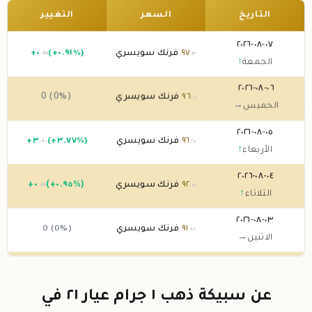
التاريخ
السعر
التغيير
٠٧-٠٨-٢٠٢٦
٩٧
فرنك سويسري
(+٠.٩١%)
٠
+
.٨٨
.١٣
الجمعة
↑
٠٦-٠٨-٢٠٢٦
٩٦
فرنك سويسري
0 (0%)
.٢٥
الخميس
→
٠٥-٠٨-٢٠٢٦
٩٦
فرنك سويسري
(+٣.٧٧%)
٣
+
.٥٠
.٢٥
الأربعاء
↑
٠٤-٠٨-٢٠٢٦
٩٢
فرنك سويسري
(+٠.٩٥%)
٠
+
.٨٨
.٧٥
الثلاثاء
↑
٠٣-٠٨-٢٠٢٦
٩١
فرنك سويسري
0 (0%)
.٨٨
الاثنين
→
٠٢-٠٨-٢٠٢٦
٩١
فرنك سويسري
0 (0%)
.٨٨
الأحد
→
عن سبيكة ذهب ١ جرام عيار ٢١ في
٠١-٠٨-٢٠٢٦