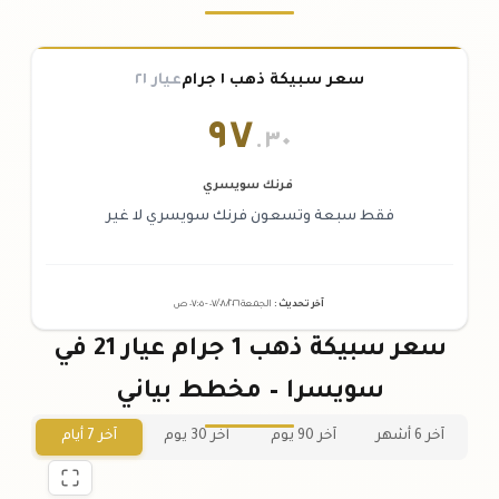
سعر سبيكة ذهب ١ جرام
عيار ٢١
٩٧
.٣٠
فرنك سويسري
فقط سبعة وتسعون فرنك سويسري لا غير
آخر تحديث
:
الجمعة ٠٧
٢٠٢٦ -
/٠٨/
٠٧:٠٥
ص
سعر سبيكة ذهب 1 جرام عيار 21 في
سويسرا – مخطط بياني
آخر 6 أشهر
آخر 90 يوم
آخر 30 يوم
آخر 7 أيام