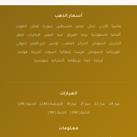
أسعار الذهب
عالمياً
الأردن
لبنان
مصر
فلسطين
سوريا
عُمان
الكويت
ألمانيا
السعودية
تركيا
العراق
ليبيا
اليمن
الإمارات
قطر
البحرين
السودان
الجزائر
المغرب
تونس
جزر القمر
جيبوتي
موريتانيا
الصومال
فرنسا
إيطاليا
السويد
أمريكا
هولندا
أيرلندا
كندا
بريطانيا
أستراليا
سويسرا
العيارات
عيار 24
عيار 22
عيار 21
عيار 18
الأونصة (24K)
الجنية (21K)
الجنية (24K)
الجنية (18K)
معلومات