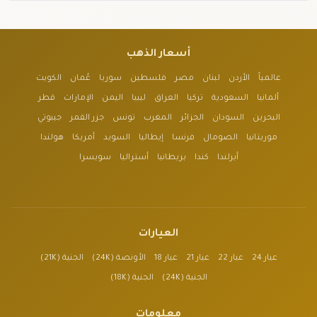
أسعار الذهب
عالمياً
الأردن
لبنان
مصر
فلسطين
سوريا
عُمان
الكويت
ألمانيا
السعودية
تركيا
العراق
ليبيا
اليمن
الإمارات
قطر
البحرين
السودان
الجزائر
المغرب
تونس
جزر القمر
جيبوتي
موريتانيا
الصومال
فرنسا
إيطاليا
السويد
أمريكا
هولندا
أيرلندا
كندا
بريطانيا
أستراليا
سويسرا
العيارات
عيار 24
عيار 22
عيار 21
عيار 18
الأونصة (24K)
الجنية (21K)
الجنية (24K)
الجنية (18K)
معلومات