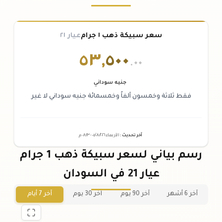
سعر سبيكة ذهب ١ جرام
عيار ٢١
٥٣
,
٥٠٠
.٠٠
جنيه سوداني
فقط ثلاثة وخمسون ألفاً وخمسمائة جنيه سوداني لا غير
آخر تحديث
:
الأربعاء ٠٥
٢٠٢٦ -
/٠٨/
٠٨:٢٣
م
رسم بياني لسعر سبيكة ذهب 1 جرام
عيار 21 في السودان
آخر 6 أشهر
آخر 90 يوم
آخر 30 يوم
آخر 7 أيام