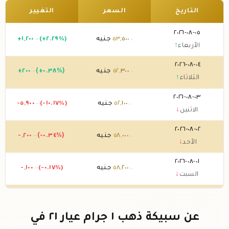
التاريخ
السعر
التغيير
٠٥-٠٨-٢٠٢٦
٥٠٠
,
٥٣
جنيه
(+٢.٢٩%)
٢٠٠
,
١
+
.٠٠
.٠٠
الأربعاء
↑
٠٤-٠٨-٢٠٢٦
٣٠٠
,
٥٢
جنيه
(+٠.٣٨%)
٢٠٠
+
.٠٠
.٠٠
الثلاثاء
↑
٠٣-٠٨-٢٠٢٦
١٠٠
,
٥٢
جنيه
(-١٠.١٧%)
٩٠٠
,
-٥
.٠٠
.٠٠
الاثنين
↓
٠٢-٠٨-٢٠٢٦
٠٠٠
,
٥٨
جنيه
(-٠.٣٤%)
٢٠٠
,
-
.٠٠
.٠٠
الأحد
↓
٠١-٠٨-٢٠٢٦
٢٠٠
,
٥٨
جنيه
(-٠.١٧%)
١٠٠
,
-
.٠٠
.٠٠
السبت
↓
٣١-٠٧-٢٠٢٦
٣٠٠
,
٥٨
جنيه
(-٧.٤٦%)
٧٠٠
,
-٤
.٠٠
.٠٠
الجمعة
↓
عن سبيكة ذهب ١ جرام عيار ٢١ في
٣٠-٠٧-٢٠٢٦