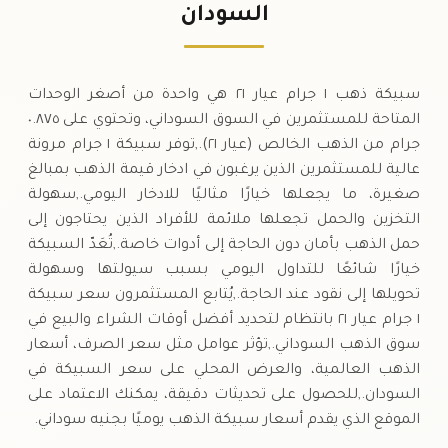
٠٠٠
,
٦٣
جنيه
(+٢٤.٢٦%)
٣٠٠
,
١٢
+
.٠٠
.٠٠
السودان
الخميس
↑
سبيكة ذهب ١ جرام عيار ٢١ هي واحدة من أصغر الوحدات
المتاحة للمستثمرين في السوق السوداني، وتحتوي على ٠.٨٧٥
جرام من الذهب الخالص (عيار ٢١).,توفر سبيكة ١ جرام مرونة
عالية للمستثمرين الذين يرغبون في ادخار قيمة الذهب بمبالغ
صغيرة، ما يجعلها خيارًا مثاليًا للادخار اليومي.,سهولة
التخزين والحمل تجعلها ملائمة للأفراد الذين يحتاجون إلى
حمل الذهب بأمان دون الحاجة إلى أدوات خاصة.,تُعَدّ السبيكة
خيارًا شائعًا للتداول اليومي بسبب سيولتها وسهولة
تحويلها إلى نقود عند الحاجة.,يُتابع المستثمرون سعر سبيكة
١ جرام عيار ٢١ بانتظام لتحديد أفضل أوقات الشراء والبيع في
سوق الذهب السوداني.,تؤثر عوامل مثل سعر الصرف، أسعار
الذهب العالمية، والعرض المحلي على سعر السبيكة في
السودان.,للحصول على تحديثات دقيقة، يمكنك الاعتماد على
الموقع الذي يقدم أسعار سبيكة الذهب يوميًا بجنيه سوداني.