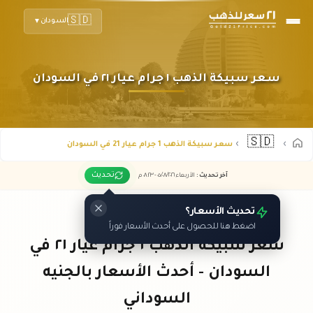
🇸🇩
السودان
▼
سعر سبيكة الذهب ١ جرام عيار ٢١ في السودان
🇸🇩
سعر سبيكة الذهب 1 جرام عيار 21 في السودان
تحديث
آخر تحديث
:
الأربعاء ٠٥
٢٠٢٦ -
/٠٨/
٠٨:٢٣
م
تحديث الأسعار؟
اضغط هنا للحصول على أحدث الأسعار فوراً
سعر سبيكة الذهب ١ جرام عيار ٢١ في
السودان - أحدث الأسعار بالجنيه
السوداني