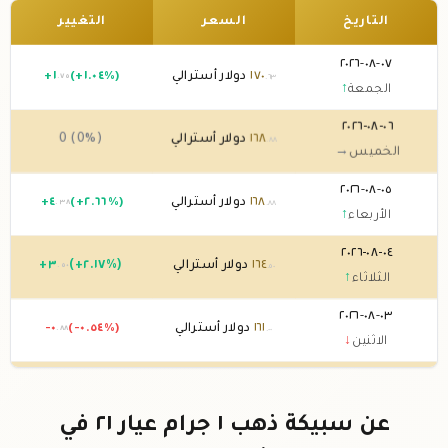
التاريخ
السعر
التغيير
٠٧-٠٨-٢٠٢٦
١٧٠
دولار أسترالي
(+١.٠٤%)
١
+
.٧٥
.٦٣
الجمعة
↑
٠٦-٠٨-٢٠٢٦
١٦٨
دولار أسترالي
0 (0%)
.٨٨
الخميس
→
٠٥-٠٨-٢٠٢٦
١٦٨
دولار أسترالي
(+٢.٦٦%)
٤
+
.٣٨
.٨٨
الأربعاء
↑
٠٤-٠٨-٢٠٢٦
١٦٤
دولار أسترالي
(+٢.١٧%)
٣
+
.٥٠
.٥٠
الثلاثاء
↑
٠٣-٠٨-٢٠٢٦
١٦١
دولار أسترالي
(-٠.٥٤%)
-٠
.٨٨
.٠٠
الاثنين
↓
٠٢-٠٨-٢٠٢٦
١٦١
دولار أسترالي
0 (0%)
.٨٨
الأحد
→
عن سبيكة ذهب ١ جرام عيار ٢١ في
٠١-٠٨-٢٠٢٦