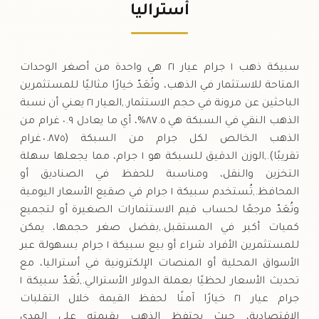
١٦١
دولار أسترالي
(-٠.٥٤%)
-٠
.٨٨
.٨٨
أستراليا
السبت
↓
سبيكة ذهب ١ جرام عيار ٢١ هي واحدة من أصغر الوحدات
المتاحة للاستثمار في الذهب، وتُعَدّ خيارًا مثاليًا للمستثمرين
الباحثين عن مرونة في حجم الاستثمار.,العيار ٢١ يعني أن نسبة
الذهب النقي في السبكة هي ٨٧.٥%، أي ما يعادل ٠.٩ غرام من
الذهب الخالص لكل جرام من السبكة (٠.٨٧٥ غرام
تقريبًا).,الوزن الدقيق للسبكة هو ١ جرام، مما يجعلها سهلة
التخزين والنقل، ومناسبة للحفظ في الصناديق أو
المحافظ.,تُستخدم سبيكة ١ جرام في صقيع الأسعار اليومية
وتُعَدّ مرجعًا لحساب قيم الاستثمارات الصغيرة أو لتجميع
كميات أكبر في المستقبل.,بفضل صغر حجمها، يمكن
للمستثمرين الأفراد شراء أو بيع سبيكة ١ جرام بسهولة عبر
الأسواق المحلية أو المنصات الإلكترونية في أستراليا، مع
تحديث الأسعار لحظيًا بعملة الدولار الأسترالي.,تُعَدّ سبيكة ١
جرام عيار ٢١ خيارًا آمنًا لحفظ القيمة خلال التقلبات
الاقتصادية، حيث يحتفظ الذهب بقيمته على المدى