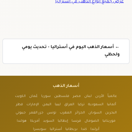
عرض جميع أنواع الذهب في أستراليا
← أسعار الذهب اليوم في أستراليا - تحديث يومي
ولحظي
أسعار الذهب
عالمياً
الأردن
لبنان
مصر
فلسطين
سوريا
عُمان
الكويت
ألمانيا
السعودية
تركيا
العراق
ليبيا
اليمن
الإمارات
قطر
البحرين
السودان
الجزائر
المغرب
تونس
جزر القمر
جيبوتي
موريتانيا
الصومال
فرنسا
إيطاليا
السويد
أمريكا
هولندا
أيرلندا
كندا
بريطانيا
أستراليا
سويسرا