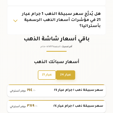
هل يُدرَّج سعر سبيكة الذهب 1 جرام عيار
21 في مؤشرات أسعار الذهب الرسمية
بأستراليا؟
باقي أسعار شاشة الذهب
آخر تحديث
:
الجمعة ٠٧
٢٠٢٦ -
/٠٨/
٠٤:٠٥
م
أسعار سبائك الذهب
عيار 24
عيار 21
١٩٤
سعر سبيكة ذهب ١ جرام عيار ٢٤
.٨٠
دولار أسترالي
٣٨٩
سعر سبيكة ذهب ٢ جرام عيار ٢٤
.٧٠
دولار أسترالي