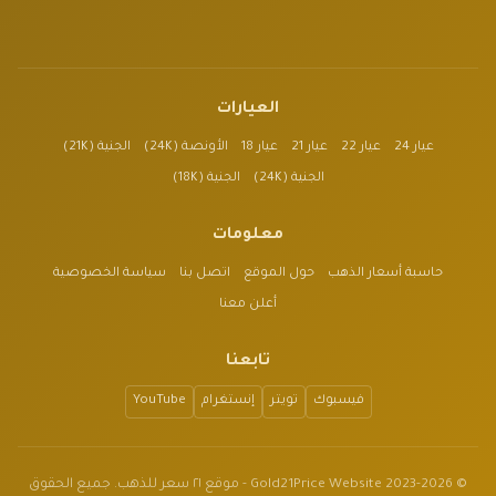
العيارات
عيار 24
عيار 22
عيار 21
عيار 18
الأونصة (24K)
الجنية (21K)
الجنية (24K)
الجنية (18K)
معلومات
حاسبة أسعار الذهب
حول الموقع
اتصل بنا
سياسة الخصوصية
أعلن معنا
تابعنا
فيسبوك
تويتر
إنستغرام
YouTube
© 2023-2026 Gold21Price Website - موقع ٢١ سعر للذهب. جميع الحقوق