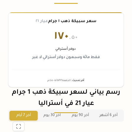
سعر سبيكة ذهب ١ جرام
عيار ٢١
١٧٠
.٥٠
دولار أسترالي
فقط مائة وسبعون دولار أسترالي لا غير
آخر تحديث
:
الجمعة ٠٧
٢٠٢٦ -
/٠٨/
٠٤:٠٥
م
رسم بياني لسعر سبيكة ذهب 1 جرام
عيار 21 في أستراليا
آخر 6 أشهر
آخر 90 يوم
آخر 30 يوم
آخر 7 أيام