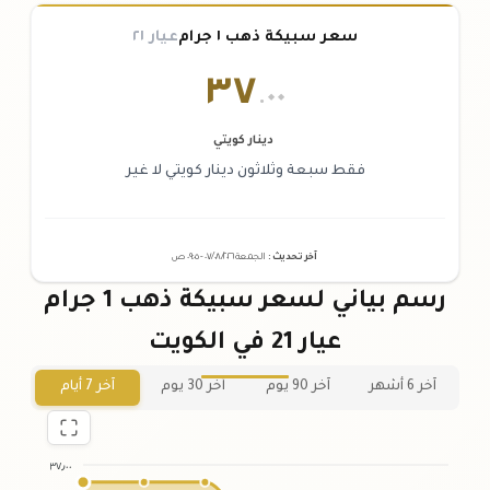
سعر سبيكة ذهب ١ جرام
عيار ٢١
٣٧
.٠٠
دينار كويتي
فقط سبعة وثلاثون دينار كويتي لا غير
آخر تحديث
:
الجمعة ٠٧
٢٠٢٦ -
/٠٨/
٠٩:٠٥
ص
رسم بياني لسعر سبيكة ذهب 1 جرام
عيار 21 في الكويت
آخر 6 أشهر
آخر 90 يوم
آخر 30 يوم
آخر 7 أيام
٣٧٫٠٠