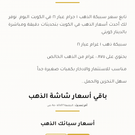
تابع سعر سبيكة الذهب ١ جرام عيار ٢١ في الكويت اليوم. نوفر
لك أحدث أسعار الذهب في الكويت بتحديثات دقيقة ومباشرة
بالدينار كويتي.
سبيكة ذهب ١ غرام عيار ٢١
يحتوي على ٠.٨٧٥ غرام من الذهب الخالص
مناسب للاستثمار والادخار بكميات صغيرة جداً
سهل التخزين والحمل…
باقي أسعار شاشة الذهب
آخر تحديث
:
الجمعة ٠٧
٢٠٢٦ -
/٠٨/
٠٩:٠٥
ص
أسعار سبائك الذهب