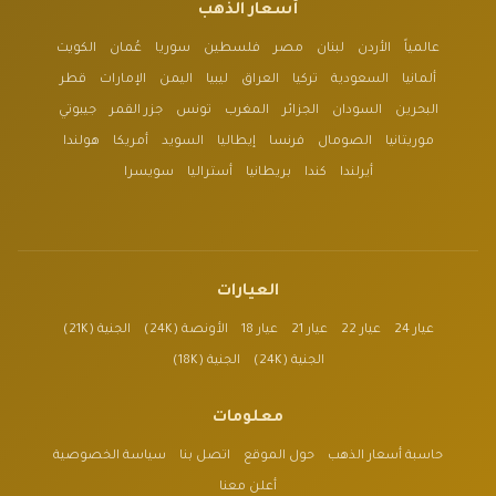
أسعار الذهب
عالمياً
الأردن
لبنان
مصر
فلسطين
سوريا
عُمان
الكويت
ألمانيا
السعودية
تركيا
العراق
ليبيا
اليمن
الإمارات
قطر
البحرين
السودان
الجزائر
المغرب
تونس
جزر القمر
جيبوتي
موريتانيا
الصومال
فرنسا
إيطاليا
السويد
أمريكا
هولندا
أيرلندا
كندا
بريطانيا
أستراليا
سويسرا
العيارات
عيار 24
عيار 22
عيار 21
عيار 18
الأونصة (24K)
الجنية (21K)
الجنية (24K)
الجنية (18K)
معلومات
حاسبة أسعار الذهب
حول الموقع
اتصل بنا
سياسة الخصوصية
أعلن معنا