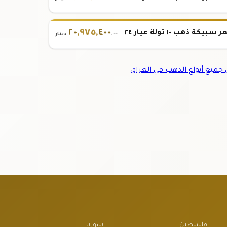
٢٠
,
٩٧٥
,
٤٠٠
بيكة ذهب ١٠ تولة عيار ٢٤
.٠٠
دينار
ميع أنواع الذهب في العراق
فلسطين
سوريا