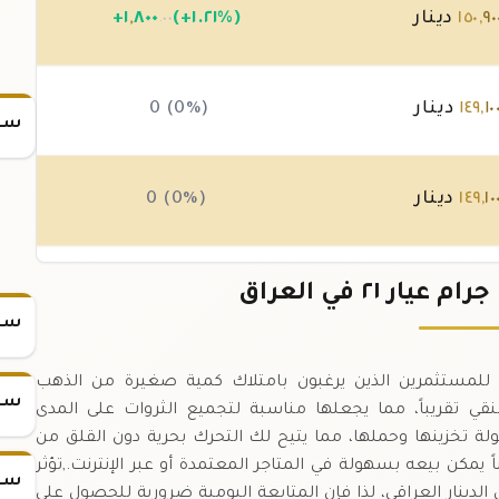
٩٠
,
١٥٠
دينار
(+١.٢١%)
٨٠٠
,
١
+
.٠٠
١٠
,
١٤٩
دينار
0 (0%)
سعر
١٠
,
١٤٩
دينار
0 (0%)
١٠
,
١٤٩
دينار
0 (0%)
سعر
ار ٢١ (٠.٨٧٥) هي خيار شائع للمستثمرين الذين يرغبون بامتلاك كمية صغيرة من الذهب
سعر
 ٠.٩ غرام من الذهب النقي تقريباً، مما يجعلها مناسبة لتجميع الثروات على المدى
ة تخزينها وحملها، مما يتيح لك التحرك بحرية دون القلق من
 سبيكة ١ جرام عيار ٢١ استثماراً مرناً يمكن بيعه بسهولة في المتاجر المعتمدة أو عبر الإنترنت.,تؤثر
سعر
دينار العراقي، لذا فإن المتابعة اليومية ضرورية للحصول على