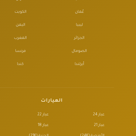
عُمان
الكويت
ليبيا
اليمن
الجزائر
المغرب
الصومال
فرنسا
أيرلندا
كندا
العيارات
عيار 24
عيار 22
عيار 21
عيار 18