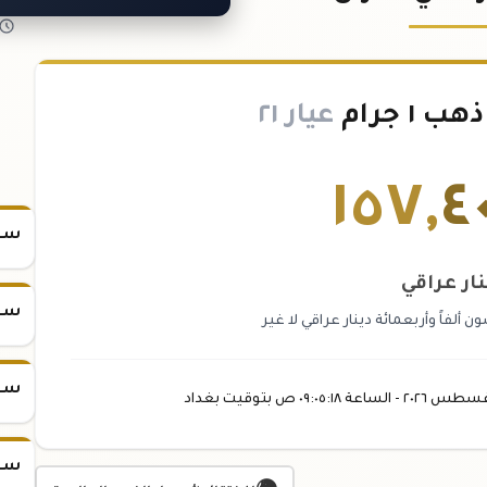
١ جرام
عيار ٢١
١٥٧
,
٤
سعر س
نار عراقي
سعر س
لفاً وأربعمائة دينار عراقي لا غير
سعر س
غسطس
٢٠٢٦ -
الساعة
٠٩:٠٥
:١٨
ص
بتوقيت بغداد
سعر س