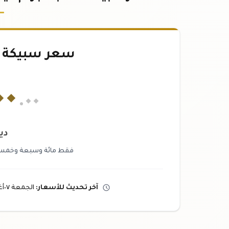
سعر سبيكة ذهب 
٠٠
.٠٠
دي
فقط مائة وسبعة وخمسون أ
آخر تحديث
للأسعار
:
الجمعة ٠٧
أ