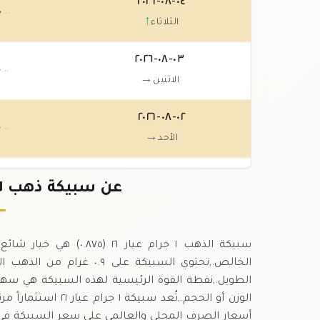
٠٤-٠٨-٢٠٢٦
٠
.٠٠
↑
الثلاثاء
٠٣-٠٨-٢٠٢٦
٠
.٠٠
→
الاثنين
٠٢-٠٨-٢٠٢٦
٠
.٠٠
→
الأحد
٠١-٠٨-٢٠٢٦
٠
عن سبيكة ذهب ١ جرام عيار ٢١ في العراق
.٠٠
→
السبت
سبيكة الذهب ١ جرام عي
الخالص.,تحتوي السبيكة على
الطويل.,نقطة القوة الرئيسية لهذه السبيكة هي سهول
الوزن أو الحجم.,تُعد
أسعار الصرف المحلي والعالمي على سعر السبيكة في ال