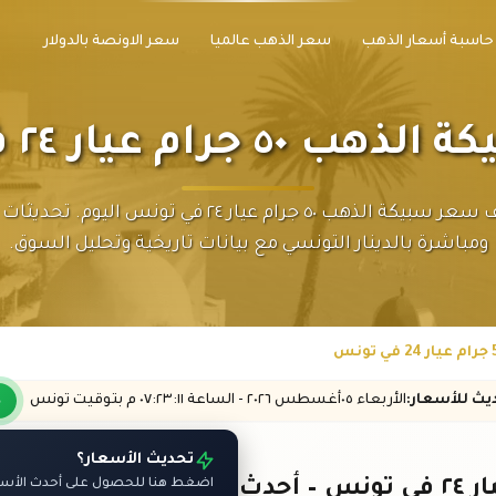
حاسبة أسعار الذهب
سعر الذهب عالميا
سعر الاونصة بالدولار
 جرام عيار ٢٤ في تونس
اكتشف سعر سبيكة الذهب ٥٠ جرام عيار ٢٤ في تونس اليوم. ت
ومباشرة بالدينار التونسي مع بيانات تاريخية وتحليل السوق.
ديث
للأسعار
:
الأربعاء ٠٥
أغسطس
٢٠٢٦ -
الساعة
٠٧:٢٣
:١١
م
بتوقيت تونس
تحديث الأسعار؟
اضغط هنا للحصول على أحدث الأسعار