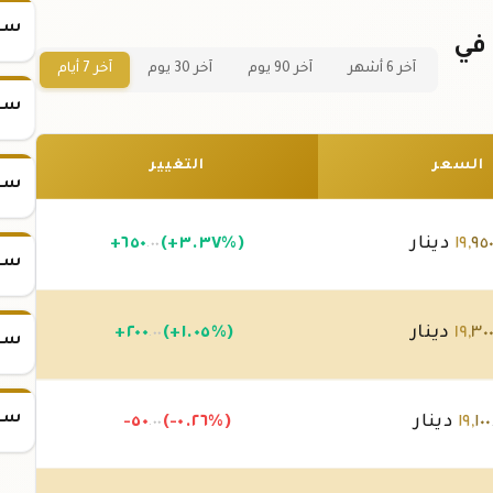
سعر
سعر سبيكة ذهب 50 جرام عيار 24 في
آخر 6 أشهر
آخر 90 يوم
آخر 30 يوم
آخر 7 أيام
سعر
السعر
التغيير
سعر
٩٥
,
١٩
دينار
(+٣.٣٧%)
٦٥٠
+
.٠٠
سعر
٣٠
,
١٩
دينار
(+١.٠٥%)
٢٠٠
+
.٠٠
سعر
سعر
١٠٠
,
١٩
دينار
(-٠.٢٦%)
-٥٠
.٠٠