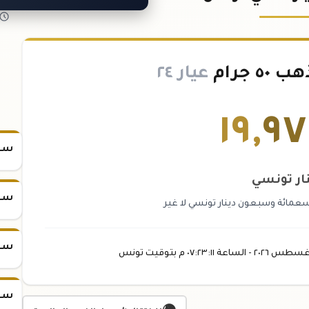
 جرام
عيار ٢٤
١٩
,
٩٧
سعر س
ار تونسي
سعر س
عمائة وسبعون دينار تونسي لا غير
سعر س
غسطس
٢٠٢٦ -
الساعة
٠٧:٢٣
:١١
م
بتوقيت تونس
سعر س