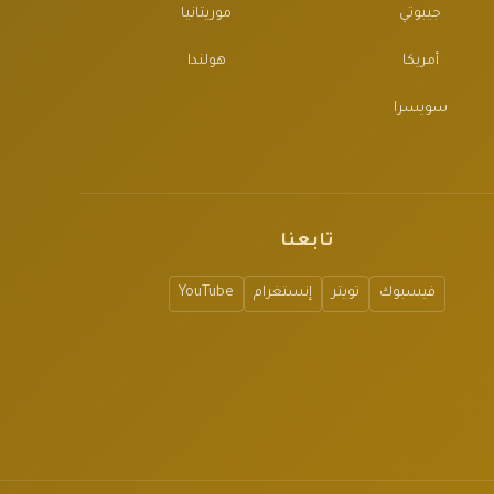
جيبوتي
موريتانيا
أمريكا
هولندا
سويسرا
تابعنا
فيسبوك
تويتر
إنستغرام
YouTube