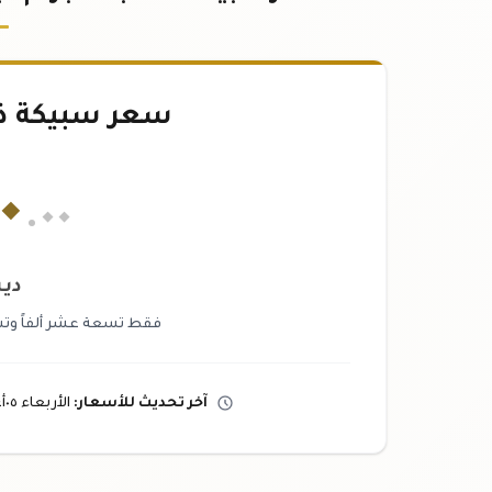
سعر سبيكة ذهب ٥٠
٠
.٠٠
دين
فقط تسعة عشر ألفاً وتس
آخر تحديث
للأسعار
:
الأربعاء ٠٥
أ