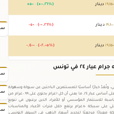
١٥
,
١٩
دينار
(+٠.٢٦%)
٥٠
+
.٠٠
١٠٠
,
١٩
دينار
(-٠.٢٦%)
-٥٠
.٠٠
سعر
١٥
,
١٩
دينار
(-٢.٠٥%)
٤٠٠
,
-
.٠٠
٥٥
,
١٩
دينار
(+٢.٣٦%)
٤٥٠
+
.٠٠
سعر
٢٤ تمثل ١٠٠ % من الذهب النقي، وتُعَدّ خيارًا أساسيًا للمستثمرين الباحثين عن سيولة وسهولة
سعر
التخزين.,القيمة الإجمالية للذهب في السبيكة تُحسب على أساس عيار ٢٤، ما يعني أن كل ١ غرام يحتوي على ٠.٩٩ غرام من
وزن الكبير (٥٠ غرام) فإنها مناسبة للاستثمار المؤسسي أو للأفراد الذين يرغبون في تنويع
محفظتهم بكمية ملحوظة من الذهب.,الطلب المحلي على سبيكة ٥٠ غرام يرتفع خلال فترات الأعياد والمناسبات
سعر
يكة معيارًا مرجعيًا لتحديد أسعار الذهب في السوق التونسي،