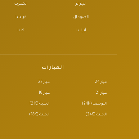
الجزائر
المغرب
الصومال
فرنسا
أيرلندا
كندا
العيارات
عيار 24
عيار 22
عيار 21
عيار 18
الأونصة (24K)
الجنية (21K)
الجنية (24K)
الجنية (18K)