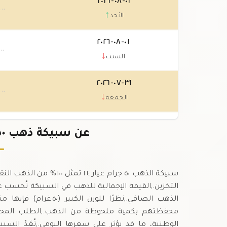
٠٢-٠٨-٢٠٢٦
٠
.٠٠
↑
الأحد
٠١-٠٨-٢٠٢٦
.٠٠
↓
السبت
٣١-٠٧-٢٠٢٦
٠
.٠٠
↓
الجمعة
٣٠-٠٧-٢٠٢٦
٠
عن سبيكة ذهب ٥٠ جرام عيار ٢٤ في تونس
.٠٠
↑
الخميس
سبيكة الذهب ٥٠ جرام عيار 
الذهب الصافي.,نظرًا لل
الوطنية، ما قد يؤثر على سعرها اليومي.,تُعَدّ السب