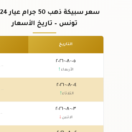
تونس – تاريخ الأسعار
التاريخ
٠٥-٠٨-٢٠٢٦
٠
.٠٠
↑
الأربعاء
٠٤-٠٨-٢٠٢٦
٠
.٠٠
↑
الثلاثاء
٠٣-٠٨-٢٠٢٦
.٠٠
↓
الاثنين