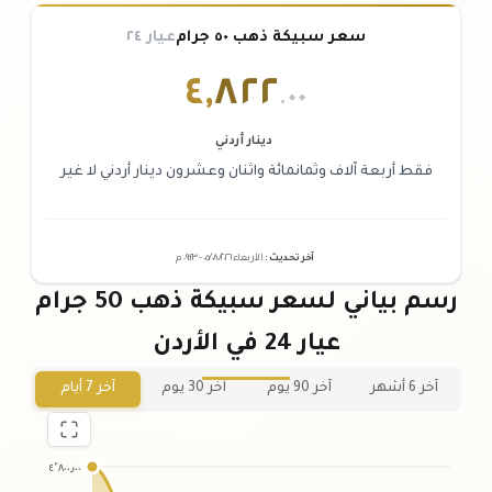
سعر سبيكة ذهب ٥٠ جرام
عيار ٢٤
٤
,
٨٢٢
.٠٠
دينار أردني
فقط أربعة آلاف وثمانمائة واثنان وعشرون دينار أردني لا غير
آخر تحديث
:
الأربعاء ٠٥
٢٠٢٦ -
/٠٨/
٠٩:٢٣
م
رسم بياني لسعر سبيكة ذهب 50 جرام
عيار 24 في الأردن
آخر 6 أشهر
آخر 90 يوم
آخر 30 يوم
آخر 7 أيام
٤٬٨٠٠٫٠٠