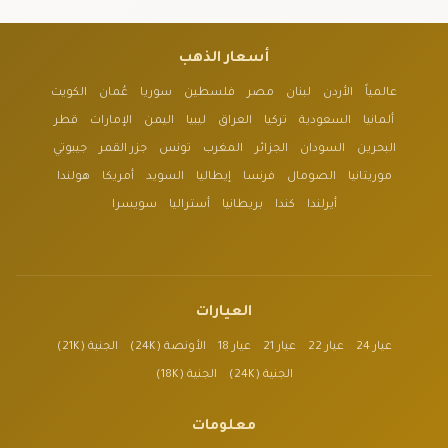
أسعار الذهب
عالمياً
الأردن
لبنان
مصر
فلسطين
سوريا
عُمان
الكويت
ألمانيا
السعودية
تركيا
العراق
ليبيا
اليمن
الإمارات
قطر
البحرين
السودان
الجزائر
المغرب
تونس
جزر القمر
جيبوتي
موريتانيا
الصومال
فرنسا
إيطاليا
السويد
أمريكا
هولندا
أيرلندا
كندا
بريطانيا
أستراليا
سويسرا
العيارات
عيار 24
عيار 22
عيار 21
عيار 18
الأونصة (24K)
الجنية (21K)
الجنية (24K)
الجنية (18K)
معلومات