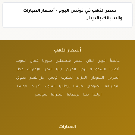
← سعر الذهب في تونس اليوم - أسعار العيارات
والسبائك بالدينار
أسعار الذهب
عالمياً
الأردن
لبنان
مصر
فلسطين
سوريا
عُمان
الكويت
ألمانيا
السعودية
تركيا
العراق
ليبيا
اليمن
الإمارات
قطر
البحرين
السودان
الجزائر
المغرب
تونس
جزر القمر
جيبوتي
موريتانيا
الصومال
فرنسا
إيطاليا
السويد
أمريكا
هولندا
أيرلندا
كندا
بريطانيا
أستراليا
سويسرا
العيارات