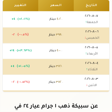
التاريخ
السعر
التغيير
٠٧-٠٨-٢٠٢٦
٤٠٢
دينار
(+١.٠١%)
٤
+
.٠٠
.٠٠
الجمعة
↑
٠٦-٠٨-٢٠٢٦
٣٩٨
دينار
(-٠.٥%)
-٢
.٠٠
.٠٠
الخميس
↓
٠٥-٠٨-٢٠٢٦
٤٠٠
دينار
(+٣.٦٣%)
١٤
+
.٠٠
.٠٠
الأربعاء
↑
٠٤-٠٨-٢٠٢٦
٣٨٦
دينار
(+١.٠٥%)
٤
+
.٠٠
.٠٠
الثلاثاء
↑
٠٣-٠٨-٢٠٢٦
٣٨٢
دينار
(-٠.٥٢%)
-٢
.٠٠
.٠٠
الاثنين
↓
٠٢-٠٨-٢٠٢٦
٣٨٤
دينار
(+٠.٥٢%)
٢
+
.٠٠
.٠٠
الأحد
↑
عن سبيكة ذهب ١ جرام عيار ٢٤ في
٠١-٠٨-٢٠٢٦