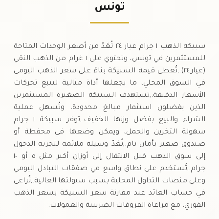
٣٨٢
دينار
(-٠.٥٢%)
-٢
.٠٠
.٠٠
تونس
السبت
↓
سبيكة الذهب ١ جرام عيار ٢٤ تُعَدّ من أصغر الوحدات المتاحة
للمستثمرين في تونس، وتحتوي على ١ غرام من الذهب النقي
(عيار ٢٤).,تُعطى قيمة السبيكة بناءً على سعر الذهب اليومي
في السوق المحلي، ما يجعلها أداة مثالية لتتبع تحركات
الأسعار الدقيقة.,تستهدف السبيكة الصغيرة المستثمرين
الذين يفضلون استثمار مبالغ محدودة، وتُسهل عملية
الشراء والبيع بفضل وزنها الخفيف.,توفر سبيكة ١ جرام
سهولة التخزين والحمل، ويمكن وضعها في محفظة أو
صندوق صغير بأمان تام.,تُعَدّ وسيلة ملائمة لتجربة الدخول
إلى سوق الذهب قبل الانتقال إلى أوزان أكبر مثل ٥ أو ١٠
جرام.,تُستخدم على نطاق واسع في صفقات التبادل اليومي
وعلى منصات التداول المحلية بسبب سيولتها العالية.,تُراعى
في حساب العائد عند مقارنة سعر السبيكة بسعر الذهب
الفوري، مع مراعاة الفروقات الضريبية والعمولات.