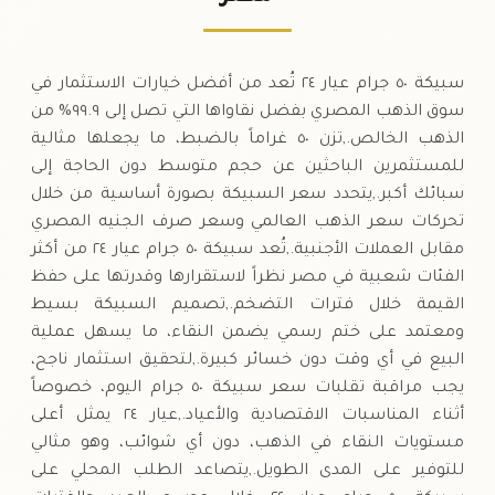
الخميس
↑
سبيكة ٥٠ جرام عيار ٢٤ تُعد من أفضل خيارات الاستثمار في
سوق الذهب المصري بفضل نقاواها التي تصل إلى ٩٩.٩% من
الذهب الخالص.,تزن ٥٠ غراماً بالضبط، ما يجعلها مثالية
للمستثمرين الباحثين عن حجم متوسط دون الحاجة إلى
سبائك أكبر.,يتحدد سعر السبيكة بصورة أساسية من خلال
تحركات سعر الذهب العالمي وسعر صرف الجنيه المصري
مقابل العملات الأجنبية.,تُعد سبيكة ٥٠ جرام عيار ٢٤ من أكثر
الفئات شعبية في مصر نظراً لاستقرارها وقدرتها على حفظ
القيمة خلال فترات التضخم.,تصميم السبيكة بسيط
ومعتمد على ختم رسمي يضمن النقاء، ما يسهل عملية
البيع في أي وقت دون خسائر كبيرة.,لتحقيق استثمار ناجح،
يجب مراقبة تقلبات سعر سبيكة ٥٠ جرام اليوم، خصوصاً
أثناء المناسبات الاقتصادية والأعياد.,عيار ٢٤ يمثل أعلى
مستويات النقاء في الذهب، دون أي شوائب، وهو مثالي
للتوفير على المدى الطويل.,يتصاعد الطلب المحلي على