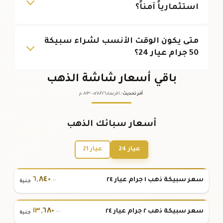
استثمارياً آمناً؟
متى يكون الوقت الأنسب لشراء سبيكة
50 جرام عيار 24؟
باقي أسعار شاشة الذهب
آخر تحديث
:
الأربعاء ٠٥
٢٠٢٦ -
/٠٨/
٠٨:٢٣
م
أسعار سبائك الذهب
عيار 24
عيار 21
٦
,
٨٤٠
سعر سبيكة ذهب ١ جرام عيار ٢٤
.٠٠
جنية
١٣
,
٦٨٠
سعر سبيكة ذهب ٢ جرام عيار ٢٤
.٠٠
جنية