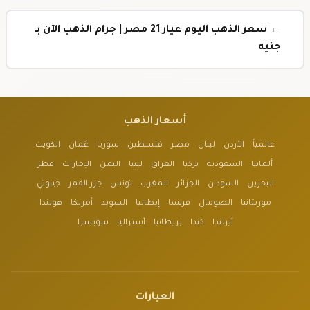
← سعر الذهب اليوم عيار 21 مصر | جرام الذهب الآن بـ
جنيه
أسعار الذهب
عالمياً
الأردن
لبنان
مصر
فلسطين
سوريا
عُمان
الكويت
ألمانيا
السعودية
تركيا
العراق
ليبيا
اليمن
الإمارات
قطر
البحرين
السودان
الجزائر
المغرب
تونس
جزر القمر
جيبوتي
موريتانيا
الصومال
فرنسا
إيطاليا
السويد
أمريكا
هولندا
أيرلندا
كندا
بريطانيا
أستراليا
سويسرا
العيارات