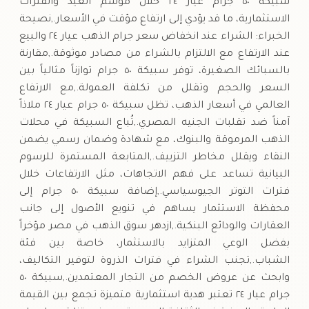
سبيكة ٥٠ جرام عيار ٢٤ خلال موسم العيد والفترات
الاستثمارية، ما قد يؤدي إلى ارتفاع مؤقت في الأسعار.,نصيحة
الخبراء: الشراء عند انخفاض سعر جرام الذهب عيار ٢٤ والبيع
عند الارتفاع مع الالتزام بالشراء من مصادر موثوقة.,مقارنة
بالسبائك الصغيرة، توفر سبيكة ٥٠ جرام توازناً مثالياً بين
السعر والحجم وتقلل من تكلفة العمولة.,مع الارتفاع
العالمي في أسعار الذهب، تظل سبيكة ٥٠ جرام عيار ٢٤ ملاذاً
آمناً ضد تقلبات الجنيه المصري.,تُباع السبيكة في محلات
الذهب المرموقة والبنوك، مع شهادة وضمان رسمي يضمن
النقاء ويقلل مخاطر التزييف.,المتابعة المستمرة للرسوم
البيانية تساعد على فهم الاتجاهات، مثل الارتفاعات خلال
فترات التوتر الجيوسياسي.,إضافة سبيكة ٥٠ جرام إلى
محفظة الاستثمار يساهم في تنويع الأصول إلى جانب
العقارات والودائع البنكية.,ازدهر سوق الذهب في مصر مؤخراً
بفضل الوعي المتزايد بالاستثمار، خاصة بين فئة
الشباب.,تجنب الشراء في فترات الذروة لتوفير التكاليف،
وابحث عن عروض الخصم من التجار المعتمدين.,سبيكة ٥٠
جرام عيار ٢٤ تعتبر هدية استثمارية متميزة تجمع بين القيمة