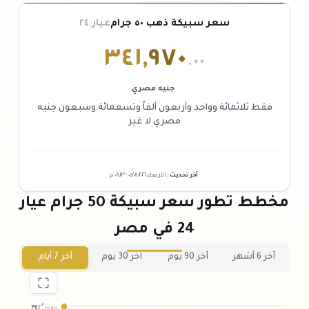
سعر سبيكة ذهب ٥٠ جرام
عيار ٢٤
٣٤١
,
٩٧٠
.٠٠
جنيه مصري
فقط ثلاثمائة وواحد وأربعون ألفاً وتسعمائة وسبعون جنيه
مصري لا غير
آخر تحديث
:
الأربعاء ٠٥
٢٠٢٦ -
/٠٨/
٠٨:٢٣
م
مخطط تطور سعر سبيكة 50 جرام عيار
24 في مصر
آخر 6 أشهر
آخر 90 يوم
آخر 30 يوم
آخر 7 أيام
٣٤٢٬٠٠٠٫٠٠