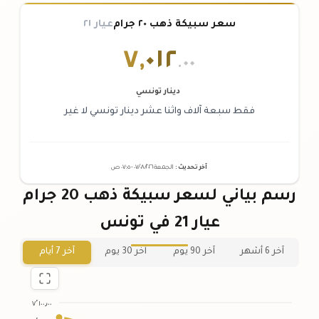
سعر سبيكة ذهب ٢٠ جرام
عيار ٢١
٧
,
٠١٢
.٠٠
دينار تونسي
فقط سبعة آلاف واثنا عشر دينار تونسي لا غير
آخر تحديث
:
الجمعة ٠٧
٢٠٢٦ -
/٠٨/
٠٧:٠٥
ص
رسم بياني لسعر سبيكة ذهب 20 جرام
عيار 21 في تونس
آخر 6 أشهر
آخر 90 يوم
آخر 30 يوم
آخر 7 أيام
٧٬١٠٠٫٠٠