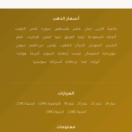
أسعار الذهب
عالمياً
الأردن
لبنان
مصر
فلسطين
سوريا
عُمان
الكويت
ألمانيا
السعودية
تركيا
العراق
ليبيا
اليمن
الإمارات
قطر
البحرين
السودان
الجزائر
المغرب
تونس
جزر القمر
جيبوتي
موريتانيا
الصومال
فرنسا
إيطاليا
السويد
أمريكا
هولندا
أيرلندا
كندا
بريطانيا
أستراليا
سويسرا
العيارات
عيار 24
عيار 22
عيار 21
عيار 18
الأونصة (24K)
الجنية (21K)
الجنية (24K)
الجنية (18K)
معلومات