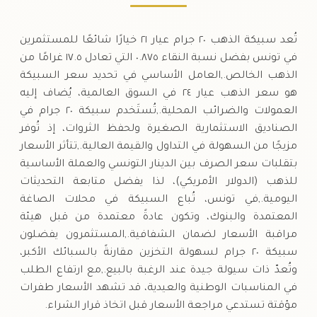
تُعد سبيكة الذهب ٢٠ جرام عيار ٢١ خيارًا شائعًا للمستثمرين
في تونس بفضل نسبة النقاء ٠.٨٧٥ التي تعادل ١٧.٥ غرامًا من
الذهب الخالص.,العامل الأساسي في تحديد سعر السبيكة
هو سعر الذهب عيار ٢٤ في السوق العالمية، يُضاف إليه
العمولات والضرائب المحلية.,تُستَخدم سبيكة ٢٠ جرام في
الصناديق الاستثمارية الصغيرة ولحفظ الثروات، إذ تُوفر
مزيجًا من السهولة في التداول والقيمة العالية.,تتأثر الأسعار
بتقلبات سعر الصرف بين الدينار التونسي والعملة الأساسية
للذهب (الدولار الأمريكي)، لذا يفضل متابعة التحديثات
اليومية.,في تونس، تُباع السبيكة في محلات الصاغة
المعتمدة والبنوك، وتكون عادةً معتمدة من قبل هيئة
مراقبة الأسعار لضمان الشفافية.,المستثمرون يفضلون
سبيكة ٢٠ جرام لسهولة التخزين مقارنةً بالسبائك الأكبر،
وتُعدّ ذات سيولة جيدة عند الرغبة بالبيع.,مع ارتفاع الطلب
في المناسبات الوطنية والعيدية، قد تشهد الأسعار طفرات
مؤقتة تستدعي مراجعة الأسعار قبل اتخاذ قرار الشراء.