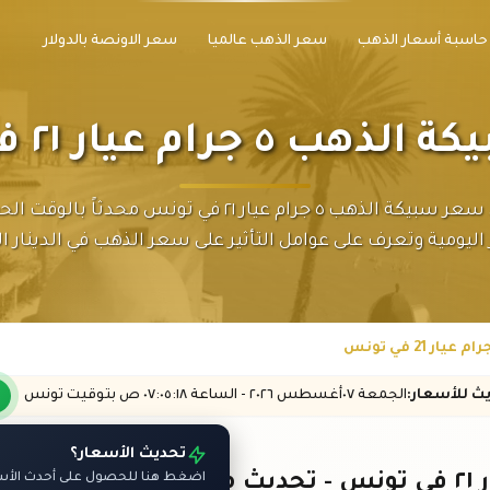
حاسبة أسعار الذهب
سعر الذهب عالميا
سعر الاونصة بالدولار
 جرام عيار ٢١ في تونس
احصل على سعر سبيكة الذهب ٥ جرام عيار ٢١ في تونس محدثاً 
اليومية وتعرف على عوامل التأثير على سعر الذهب في الدينار ا
يث
للأسعار
:
الجمعة ٠٧
أغسطس
٢٠٢٦ -
الساعة
٠٧:٠٥
:١٨
ص
بتوقيت تونس
تحديث الأسعار؟
اضغط هنا للحصول على أحدث الأسعا