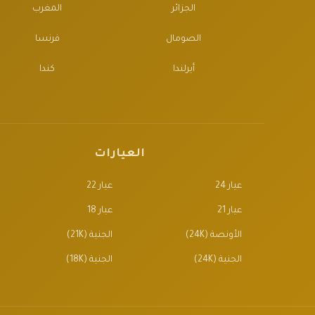
الجزائر
المغرب
الصومال
فرنسا
أيرلندا
كندا
العيارات
عيار 24
عيار 22
عيار 21
عيار 18
الأونصة (24K)
الجنية (21K)
الجنية (24K)
الجنية (18K)