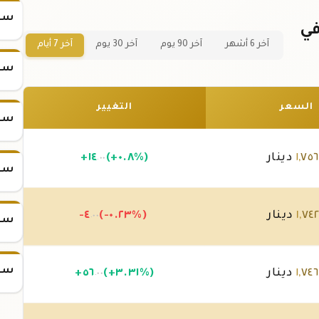
سعر
ة ذهب 5 جرام عيار 21 في
آخر 6 أشهر
آخر 90 يوم
آخر 30 يوم
آخر 7 أيام
سعر
السعر
التغيير
سعر
٧٥٦
,
١
دينار
(+٠.٨%)
١٤
+
.٠٠
سعر
٧٤٢
,
١
دينار
(-٠.٢٣%)
-٤
.٠٠
سعر
سعر
٧٤٦
,
١
دينار
(+٣.٣١%)
٥٦
+
.٠٠