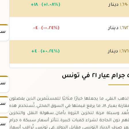
٦٩٠
,
١
دينار
(+١.٠٨%)
١٨
+
.٠٠
٦٧٢
,
١
دينار
(-٠.٢٤%)
-٤
.٠٠
سعر
٦٧٦
,
١
دينار
(+٠.٢٤%)
٤
+
.٠٠
٦٧٢
,
١
دينار
(-٠.٢٤%)
-٤
.٠٠
سعر
 عيار ٢١ (٠.٨٧٥) تُعادل ٤.٤ غرام من الذهب النقي، ما يجعلها خيارًا مثاليًا للمستثمرين الذين يفضلون
سعر
الكميات الصغيرة.,تتميز عيار ٢١ بارتفاع مستوى النقاء مقارنة بعيار ١٨، ما يرفع قيمتها في السوق المحلي.,تُستخدم هذه
ُعد وسيلة مرنة لتخزين الثروة بأمان.,سهولة النقل والتخزين
تجعلها مناسبة للأفراد الذين يرغبون في تنويع محافظهم دون الحاجة لشراء كميات كبيرة.,تتأثر أسعار سبيكة ٥ جرام
سعر
 صرف الدينار التونسي مقابل الدولار.,في تونس، تُراقب أسعار