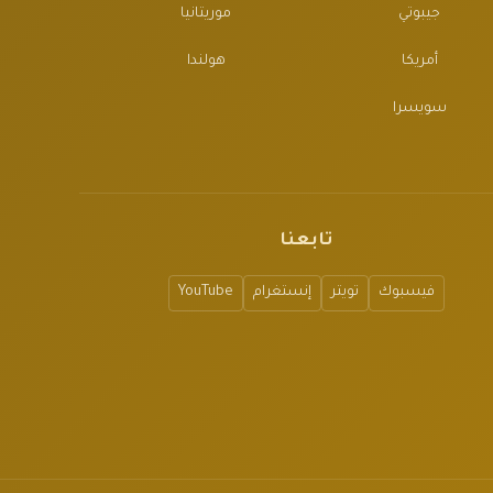
جيبوتي
موريتانيا
أمريكا
هولندا
سويسرا
تابعنا
فيسبوك
تويتر
إنستغرام
YouTube