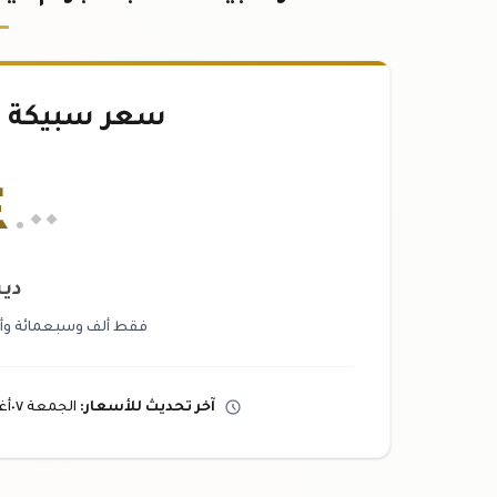
سعر سبيكة ذهب ٥
٤
.٠٠
دين
فقط ألف وسبعمائة وأر
آخر تحديث
للأسعار
:
الجمعة ٠٧
أ