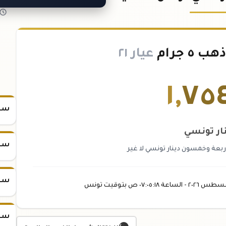
 جرام
عيار ٢١
١
,
٧٥
سعر س
ار تونسي
سعر س
بعة وخمسون دينار تونسي لا غير
سعر س
غسطس
٢٠٢٦ -
الساعة
٠٧:٠٥
:١٨
ص
بتوقيت تونس
سعر س