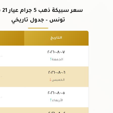
سعر سبيك
تونس - جدول تاريخي
التاريخ
٠٧-٠٨-٢٠٢٦
.٠٠
↑
الجمعة
٠٦-٠٨-٢٠٢٦
.٠٠
↓
الخميس
٠٥-٠٨-٢٠٢٦
.٠٠
↑
الأربعاء