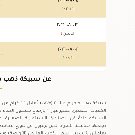
٠٤-٠٨-٢٠٢٦
.٠٠
↑
الثلاثاء
٠٣-٠٨-٢٠٢٦
.٠٠
↓
الاثنين
٠٢-٠٨-٢٠٢٦
.٠٠
↑
الأحد
٠١-٠٨-٢٠٢٦
عن سبيكة ذهب ٥ جرام عيار ٢١ في تونس
.٠٠
↓
السبت
سبيكة ذهب ٥ جرام
السبيكة عادةً في الصناديق الاستثمارية الصغيرة، وت
بعاملين رئيسيين: سعر الذهب العالمي (الأونصة) وسعر